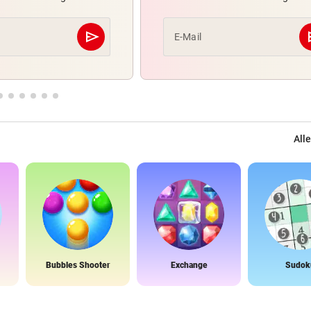
send
s
E-Mail
Abschicken
Alle
Bubbles Shooter
Exchange
Sudok