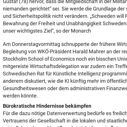
Gustaf (78) hervor, dass die Mitgliedschaft in der Militä
niemanden gerichtet“ sei. Sie werde die Grundlage de
und Sicherheitspolitik nicht verändern. „Schweden will 
Bewahrung der Freiheit und Unabhängigkeit Schwedens 
unser wichtigstes Ziel“, so der Monarch
Am Donnerstagvormittag schnupperte der frühere Wirts
Begleitung von WKÖ-Präsident Harald Mahrer an der 
Stockholm School of Economics noch ein bisschen Univer
mitgereiste Wirtschaftsdelegation war zudem ein Tref
Schwedischen Rat für Künstliche Intelligenz programmi
anderem diskutiert, wie die KI künftig mehr im öffentli
Gesundheitswesen oder dem administrativen Finanzwe
werden könnte.
Bürokratische Hindernisse bekämpfen
Für die dazu nötige Datenverwertung bedürfe es freilic
Vertrauens der Gesellschaft in die lokalen und staatlic