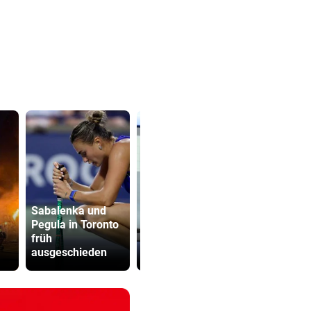
Sabalenka und
Pegula in Toronto
Frau entdeckte
Drohung: 3
früh
Einschussloch in
Besucher 
ausgeschieden
ihrem Auto
Festival ve