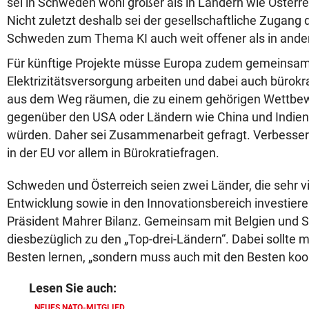
sei in Schweden wohl größer als in Ländern wie Österrei
Nicht zuletzt deshalb sei der gesellschaftliche Zugan
Schweden zum Thema KI auch weit offener als in ande
Für künftige Projekte müsse Europa zudem gemeinsa
Elektrizitätsversorgung arbeiten und dabei auch bürokr
aus dem Weg räumen, die zu einem gehörigen Wettbew
gegenüber den USA oder Ländern wie China und Indien
würden. Daher sei Zusammenarbeit gefragt. Verbesse
in der EU vor allem in Bürokratiefragen.
Schweden und Österreich seien zwei Länder, die sehr v
Entwicklung sowie in den Innovationsbereich investie
Präsident Mahrer Bilanz. Gemeinsam mit Belgien und
diesbezüglich zu den „Top-drei-Ländern“. Dabei sollte 
Besten lernen, „sondern muss auch mit den Besten koo
Lesen Sie auch:
NEUES NATO-MITGLIED