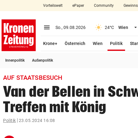
Vorteilswelt
ePaper
Community
Gewinns
close
Schließen
menu
Menü aufklappen
So., 09.08.2026
24°C
Wien
Abonnieren
(ausge
Krone+
Österreich
Wien
Politik
Star
account_circle
arrow_right
Anmelden
Innenpolitik
Außenpolitik
pin_drop
arrow_right
Bundesland auswäh
Wien
AUF STAATSBESUCH
bookmark
Merkliste
Van der Bellen in Sch
Treffen mit König
Suchbegriff
search
eingeben
Politik
23.05.2024 16:08