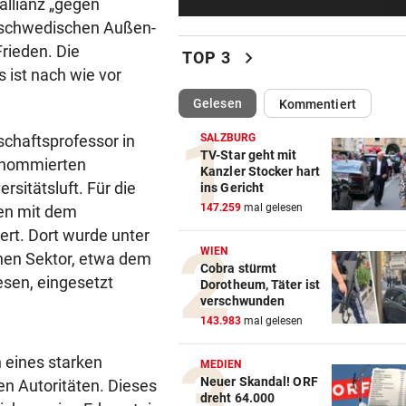
rallianz „gegen
Mädchen (8) von E-Scooter-
r schwedischen Außen-
Fahrer niedergerast
Frieden. Die
chevron_right
TOP 3
BEI FLUCHTVERSUCH
ist nach wie vor
Polizisten von Motorradfahre
(ausgewählt)
Gelesen
Kommentiert
mitgeschleift
chaftsprofessor in
SALZBURG
EINSATZ IN WOLFURT
TV-Star geht mit
renommierten
Kanzler Stocker hart
Traktor während der Fahrt in
sitätsluft. Für die
ins Gericht
Flammen aufgegangen
147.259
mal gelesen
fen mit dem
ert. Dort wurde unter
NIMMT SPRICHWORT ERNST
WIEN
chen Sektor, etwa dem
Schweizer Influencer frisst 
Cobra stürmt
echten Besen
sen, eingesetzt
Dorotheum, Täter ist
verschwunden
LIZENZEN FEHLEN
143.983
mal gelesen
Zwei Bullen-Talente sind noc
h eines starken
der Warteschleife
MEDIEN
Neuer Skandal! ORF
hen Autoritäten. Dieses
dreht 64.000
VERANSTALTER GESCHOCKT