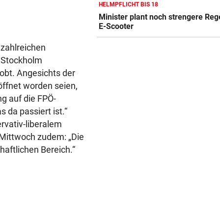
HELMPFLICHT BIS 18
URSACHE WOHL BEKANNT
Minister plant noch strengere Reg
Wohnungsbrand mitten in Na
E-Scooter
Bewohner evakuiert
 zahlreichen
RÜCKSCHLAG VOR US OPEN
 Stockholm
Sabalenka und Pegula in Tor
obt. Angesichts der
früh ausgeschieden
ffnet worden seien,
SEGELN:
ng auf die FPÖ-
OeSV-Duos bei Olympia-Test
da passiert ist.“
LA auf Endrang acht
vativ-liberalem
m Mittwoch zudem: „Die
haftlichen Bereich.“