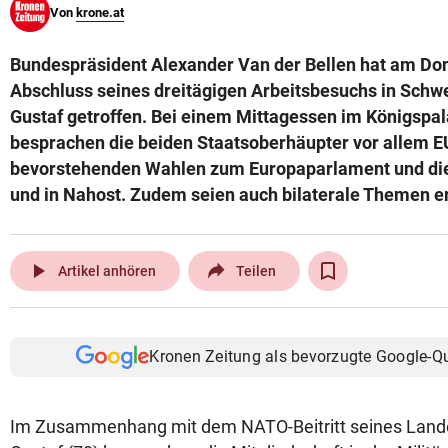
Von
krone.at
© Krone Multimedia GmbH & Co KG 2026
Muthgasse 2, 1190 Wien
Bundespräsident Alexander Van der Bellen hat am Do
Abschluss seines dreitägigen Arbeitsbesuchs in Schwe
Gustaf getroffen. Bei einem Mittagessen im Königspa
besprachen die beiden Staatsoberhäupter vor allem
bevorstehenden Wahlen zum Europaparlament und die 
und in Nahost. Zudem seien auch bilaterale Themen e
play_arrow
Artikel anhören
Teilen
Kronen Zeitung als bevorzugte Google-Q
Im Zusammenhang mit dem NATO-Beitritt seines Lande