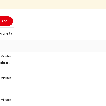
Abo
tschaft
krone.tv
Wissen
Gericht
Kolumnen
Freizeit
Reise
Ti
7 Minuten
chtet
3 Minuten
9 Minuten