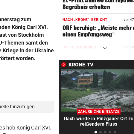
Ex-Prinz Andrew soll royales
Begräbnis erhalten
nnerstag zum
NACH „KRONE“-BERICHT
vor 4
den König Carl XVI.
ORF beruhigt: „Meiste mehr 
einen Empfangsweg“
last von Stockholm
 EU-Themen samt den
DEUTLICHE WORTE
vor 4
Kriege in der Ukraine
„Katastrophal“: Benatia rec
rörtert worden.
mit Ex-Klub ab
KRONE.TV
WAREN ES JÄGER?
vor 5
Frau entdeckte Einschussloc
ihrem Auto
JEDE 5. IST GEFÄHRDET
vor 5
uelle hinzufügen
Armut: Kindererziehung kost
ZAHLREICHE EINSÄTZE
Frauen die Pension
Bach wurde in Pinzgauer Ort zu
reißendem Fluss
s hob König Carl XVI.
MIT DROGEN IM GEPÄCK