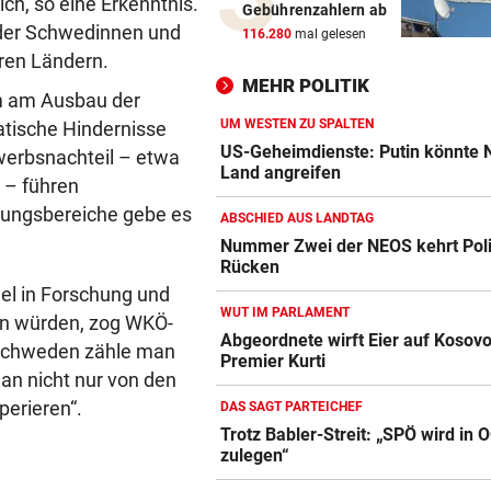
ch, so eine Erkenntnis.
Gebührenzahlern ab
Drohung: 3000 Besucher mu
g der Schwedinnen und
116.280
mal gelesen
Festival verlassen
ren Ländern.
MEHR POLITIK
m am Ausbau der
WUSSTEN SIE DAS?
Schräge Mitführpflicht auch 
UM WESTEN ZU SPALTEN
atische Hindernisse
einem Nachbarland!
US-Geheimdienste: Putin könnte
erbsnachteil – etwa
Land angreifen
 – führen
FATALE GLUTHITZE
rungsbereiche gebe es
ABSCHIED AUS LANDTAG
Wenn Bauarbeiter auf dem 
Nummer Zwei der NEOS kehrt Poli
zusammenbrechen
Rücken
iel in Forschung und
BABYGLÜCK MIT TOM BECK
WUT IM PARLAMENT
ren würden, zog WKÖ-
Drittes Kind für „GZSZ“-Star
Abgeordnete wirft Eier auf Kosov
 Schweden zähle man
Chryssanthi Kavazi
Premier Kurti
man nicht nur von den
TÄTER AUF DER FLUCHT
perieren“.
DAS SAGT PARTEICHEF
Bremen: Autofahrer schlägt 
Trotz Babler-Streit: „SPÖ wird in 
Mann ein – tot
zulegen“