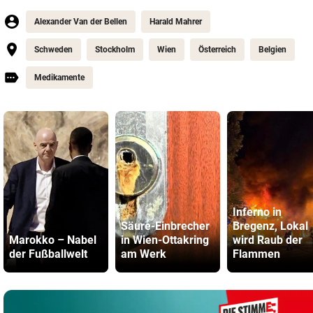
Alexander Van der Bellen
Harald Mahrer
Schweden
Stockholm
Wien
Österreich
Belgien
Medikamente
Inferno in
Säure-Einbrecher
Bregenz, Lokal
Marokko – Nabel
in Wien-Ottakring
wird Raub der
der Fußballwelt
am Werk
Flammen