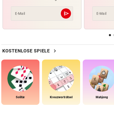
send
E-Mail
E-Mail
Abschicken
chevron_right
KOSTENLOSE SPIELE
Solitär
Kreuzworträtsel
Mahjong