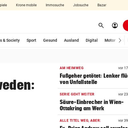
piele
Krone mobile
Immosuche
Jobsuche
Bazar
search
account_circle
Menü aufklappen
Suchen
wählt)
s & Society
Sport
Gesund
Ausland
Digital
Motor
Wir
len
AM HEIMWEG
vor 1
Fußgeher getötet: Lenker flü
weden:
von Unfallstelle
SERIE GEHT WEITER
vor 2
Säure-Einbrecher in Wien-
Ottakring am Werk
ALLE TITEL WEG, ABER:
vor 3