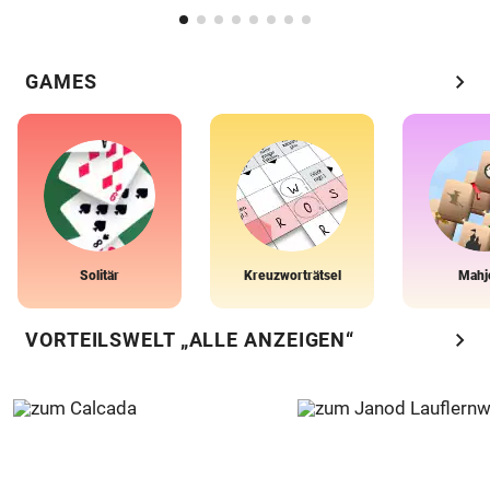
chevron_right
GAMES
Solitär
Kreuzworträtsel
Mahj
chevron_right
VORTEILSWELT „ALLE ANZEIGEN“