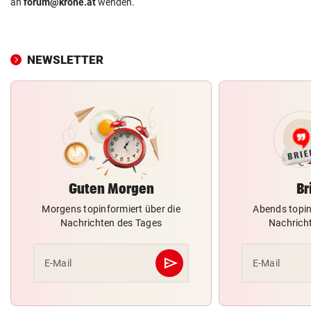
an
forum@krone.at
wenden.
NEWSLETTER
Guten Morgen
Br
Morgens topinformiert über die
Abends topin
Nachrichten des Tages
Nachrich
send
E-Mail
E-Mail
Abschicken