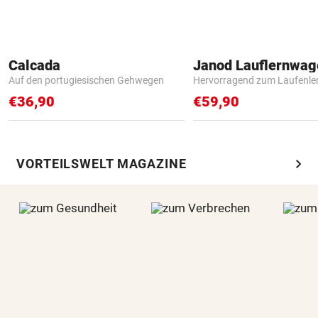
Calcada
Janod Lauflernwa
Auf den portugiesischen Gehwegen
Hervorragend zum Laufenle
€36,90
€59,90
chevron_right
VORTEILSWELT MAGAZINE