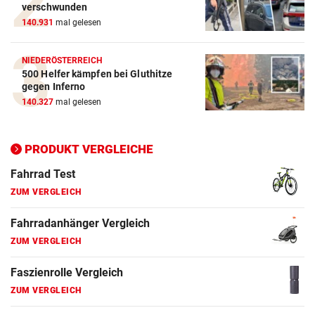
verschwunden
140.931
mal gelesen
E-Bike Vergleich
ZUM VERGLEICH
NIEDERÖSTERREICH
500 Helfer kämpfen bei Gluthitze
Elektro-Scooter Vergleich
gegen Inferno
ZUM VERGLEICH
140.327
mal gelesen
Ergometer Vergleich
ZUM VERGLEICH
PRODUKT VERGLEICHE
Fahrrad Test
ZUM VERGLEICH
Fahrradanhänger Vergleich
ZUM VERGLEICH
Faszienrolle Vergleich
ZUM VERGLEICH