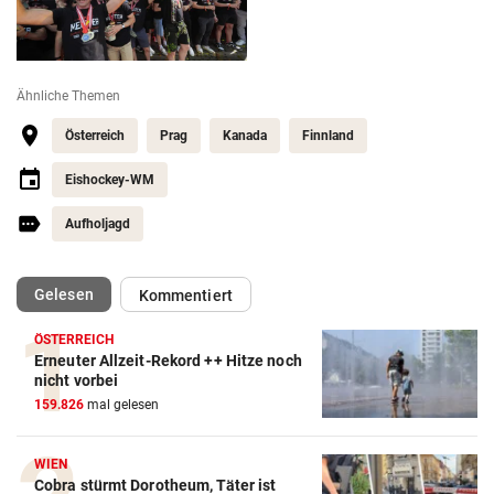
Ähnliche Themen
Österreich
Prag
Kanada
Finnland
Eishockey-WM
Aufholjagd
(ausgewählt)
Gelesen
Kommentiert
ÖSTERREICH
Erneuter Allzeit-Rekord ++ Hitze noch
Action-Cam Vergleich
nicht vorbei
159.826
mal gelesen
ZUM VERGLEICH
Crosstrainer Vergleich
WIEN
Cobra stürmt Dorotheum, Täter ist
ZUM VERGLEICH