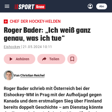
menu
account_circle
Navigation
Anmelden
Abo
close
Schließen
ein-/ausklappen
CHEF DER HOCKEY-HELDEN
Abonnieren
Roger Bader: „Ich weiß ganz
genau, was ich tue“
account_circle
arrow_right
Anmelden
Eishockey
21.05.2024 10:11
pin_drop
arrow_right
Bundesland auswäh
Wien
play_arrow
Anhören
Teilen
bookmark
Merkliste
Von
Christian Reichel
Suchbegriff
search
Roger Bader schrieb mit Österreich bei der
eingeben
Eishockey-WM in Prag mit der Aufholjagd gegen
Kanada und dem erstmaligen Sieg über Finnland
bereits doppelt Geschichte – am Dienstag könnte