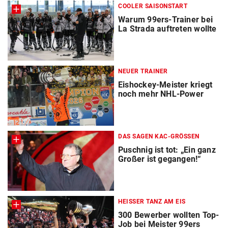
COOLER SAISONSTART
Warum 99ers-Trainer bei
La Strada auftreten wollte
NEUER TRAINER
Eishockey-Meister kriegt
noch mehr NHL-Power
DAS SAGEN KAC-GRÖSSEN
Puschnig ist tot: „Ein ganz
Großer ist gegangen!“
HEISSER TANZ AM EIS
300 Bewerber wollten Top-
Job bei Meister 99ers