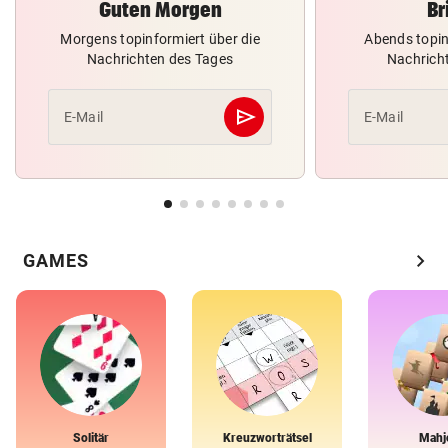
Guten Morgen
Br
Morgens topinformiert über die
Abends topin
Nachrichten des Tages
Nachrich
send
E-Mail
E-Mail
Abschicken
chevron_right
GAMES
Solitär
Kreuzworträtsel
Mahj