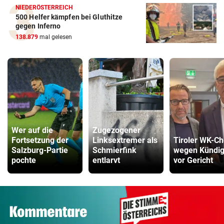
NIEDERÖSTERREICH
500 Helfer kämpfen bei Gluthitze
gegen Inferno
138.879
mal gelesen
Wer auf die
Zugezogener
Fortsetzung der
Linksextremer als
Tiroler WK-Ch
Salzburg-Partie
Schmierfink
wegen Kündi
pochte
entlarvt
vor Gericht