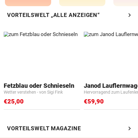
chevron_right
VORTEILSWELT „ALLE ANZEIGEN“
Fetzblau oder Schnieseln
Janod Lauflernwa
Wetter verstehen - von Sigi Fink
Hervorragend zum Laufenle
€25,00
€59,90
chevron_right
VORTEILSWELT MAGAZINE