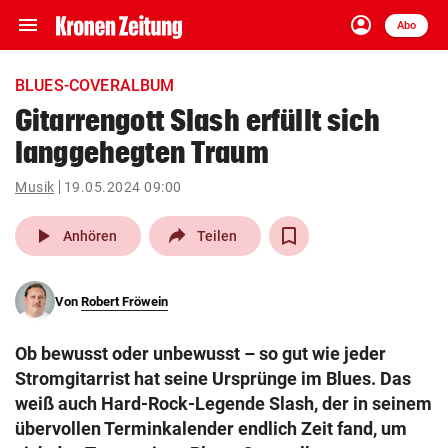
menu
account_circle
Navigation
Anmelden
Abo
close
Schließen
ein-/ausklappen
BLUES-COVERALBUM
Abonnieren
Gitarrengott Slash erfüllt sich
langgehegten Traum
account_circle
arrow_right
Anmelden
Musik
19.05.2024 09:00
pin_drop
arrow_right
Bundesland auswäh
Wien
play_arrow
Anhören
Teilen
bookmark
Merkliste
Von
Robert Fröwein
Suchbegriff
search
Ob bewusst oder unbewusst – so gut wie jeder
eingeben
Stromgitarrist hat seine Ursprünge im Blues. Das
weiß auch Hard-Rock-Legende Slash, der in seinem
übervollen Terminkalender endlich Zeit fand, um