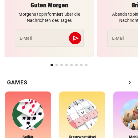
Guten Morgen
Br
Morgens topinformiert über die
Abends topin
Nachrichten des Tages
Nachrich
send
E-Mail
E-Mail
Abschicken
chevron_right
GAMES
Solitär
Kreuzworträtsel
Mahj