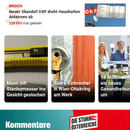
MEDIEN
Neuer Skandal! ORF dreht Haushalten
Antennen ab
129.053
mal gelesen
18 Millionen f
Mann mit
Säure-Einbrecher
ein neues
Stanleymesser ins
in Wien-Ottakring
Gesundheitsz
Gesicht gestochen
am Werk
um