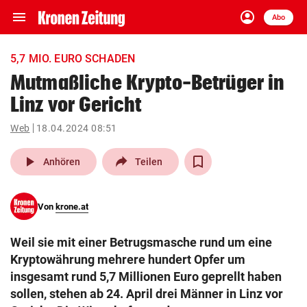
menu
account_circle
Navigation
Anmelden
Abo
close
Schließen
ein-/ausklappen
5,7 MIO. EURO SCHADEN
Abonnieren
Mutmaßliche Krypto-Betrüger in
Linz vor Gericht
account_circle
arrow_right
Anmelden
Web
18.04.2024 08:51
pin_drop
arrow_right
Bundesland auswäh
Wien
play_arrow
Anhören
Teilen
bookmark
Merkliste
Von
krone.at
Suchbegriff
search
Weil sie mit einer Betrugsmasche rund um eine
eingeben
Kryptowährung mehrere hundert Opfer um
insgesamt rund 5,7 Millionen Euro geprellt haben
sollen, stehen ab 24. April drei Männer in Linz vor