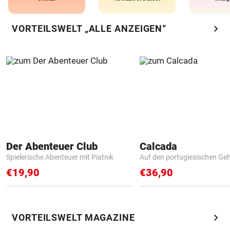
chevron_right
VORTEILSWELT „ALLE ANZEIGEN“
Der Abenteuer Club
Calcada
Spielerische Abenteuer mit Piatnik
Auf den portugiesischen G
€19,90
€36,90
chevron_right
VORTEILSWELT MAGAZINE