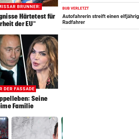
ISSAR BRUNNER:
BUB VERLETZT
nisse Härtetest für
Autofahrerin streift einen elfjähri
Radfahrer
rheit der EU“
R DER FASSADE
ppelleben: Seine
ime Familie