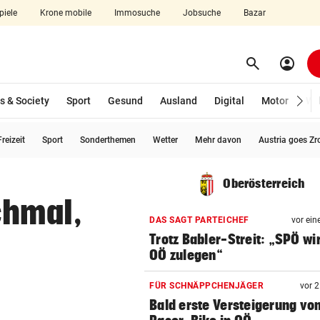
piele
Krone mobile
Immosuche
Jobsuche
Bazar
search
account_circle
Menü aufklappen
Suchen
s & Society
Sport
Gesund
Ausland
Digital
Motor
Wir
reizeit
Sport
Sonderthemen
Wetter
Mehr davon
Austria goes Zr
len
Oberösterreich
chmal,
DAS SAGT PARTEICHEF
vor ein
Trotz Babler-Streit: „SPÖ wir
OÖ zulegen“
FÜR SCHNÄPPCHENJÄGER
vor 
Bald erste Versteigerung vo