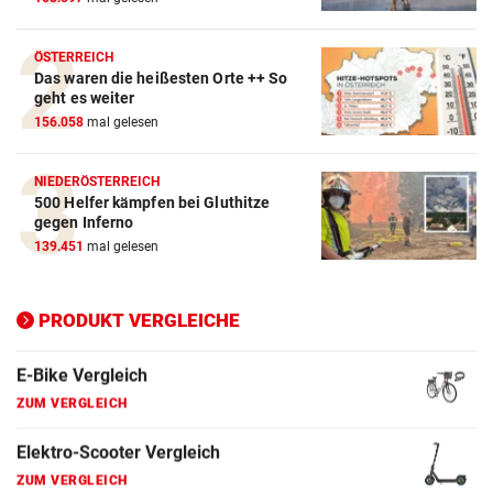
ZUM VERGLEICH
Crosstrainer Vergleich
ÖSTERREICH
Das waren die heißesten Orte ++ So
ZUM VERGLEICH
geht es weiter
156.058
mal gelesen
E-Bike Vergleich
ZUM VERGLEICH
NIEDERÖSTERREICH
500 Helfer kämpfen bei Gluthitze
Elektro-Scooter Vergleich
gegen Inferno
ZUM VERGLEICH
139.451
mal gelesen
Ergometer Vergleich
ZUM VERGLEICH
PRODUKT VERGLEICHE
Fahrrad Test
ZUM VERGLEICH
Fahrradanhänger Vergleich
ZUM VERGLEICH