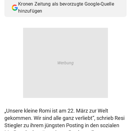
Kronen Zeitung als bevorzugte Google-Quelle
© Krone Multimedia GmbH & Co KG 2026
hinzufügen
Muthgasse 2, 1190 Wien
„Unsere kleine Romi ist am 22. März zur Welt
gekommen. Wir sind alle ganz verliebt“, schrieb Resi
Stiegler zu ihrem jüngsten Posting in den sozialen