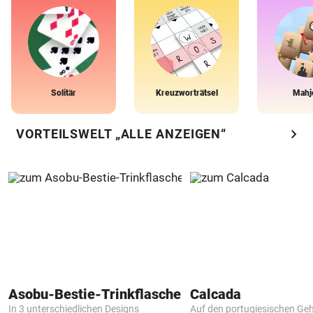
Solitär
Kreuzworträtsel
Mahj
chevron_right
VORTEILSWELT „ALLE ANZEIGEN“
Asobu-Bestie-Trinkflasche
Calcada
In 3 unterschiedlichen Designs
Auf den portugiesischen G