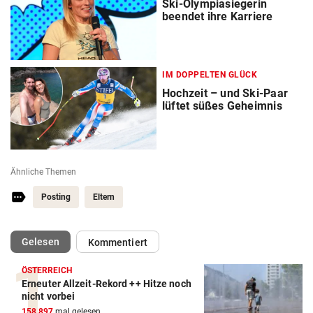
Ski-Olympiasiegerin
beendet ihre Karriere
IM DOPPELTEN GLÜCK
Hochzeit – und Ski-Paar
lüftet süßes Geheimnis
Ähnliche Themen
Posting
Eltern
(ausgewählt)
Gelesen
Kommentiert
ÖSTERREICH
Erneuter Allzeit-Rekord ++ Hitze noch
Action-Cam Vergleich
nicht vorbei
158.897
mal gelesen