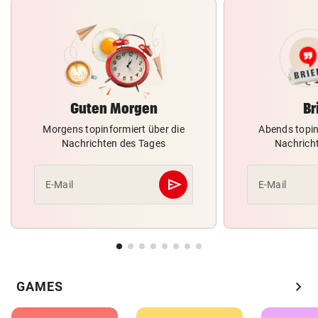
Guten Morgen
Br
Morgens topinformiert über die
Abends topin
Nachrichten des Tages
Nachrich
send
E-Mail
E-Mail
Abschicken
chevron_right
GAMES