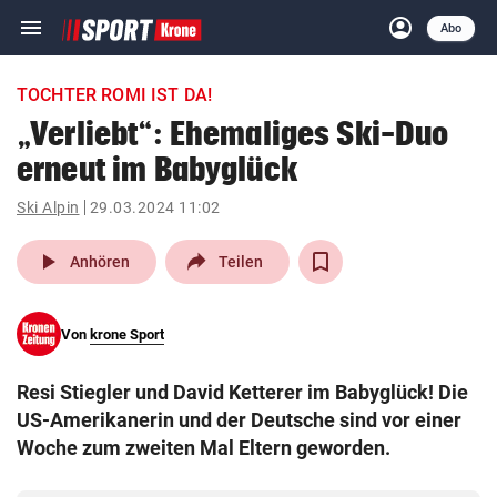
menu
account_circle
Navigation
Anmelden
Abo
close
Schließen
ein-/ausklappen
TOCHTER ROMI IST DA!
Abonnieren
„Verliebt“: Ehemaliges Ski-Duo
erneut im Babyglück
account_circle
arrow_right
Anmelden
Ski Alpin
29.03.2024 11:02
pin_drop
arrow_right
Bundesland auswäh
Wien
play_arrow
Anhören
Teilen
bookmark
Merkliste
Von
krone Sport
Suchbegriff
search
Resi Stiegler und David Ketterer im Babyglück! Die
eingeben
US-Amerikanerin und der Deutsche sind vor einer
Woche zum zweiten Mal Eltern geworden.