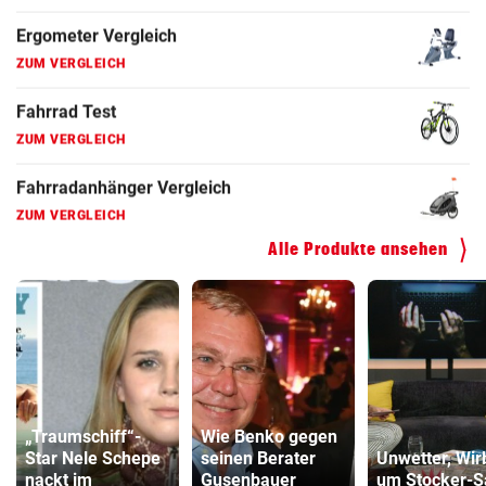
Faszienrolle Vergleich
ZUM VERGLEICH
Hoverboard Vergleich
ZUM VERGLEICH
Kinderfahrrad Vergleich
ZUM VERGLEICH
Alle Produkte ansehen
„Traumschiff“-
Wie Benko gegen
Star Nele Schepe
seinen Berater
Unwetter, Wir
nackt im
Gusenbauer
um Stocker-S