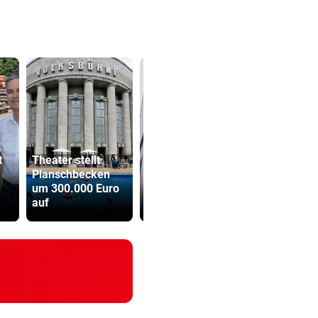
t
Theater stellt
Planschbecken
Polit-Streit um
Sager wirkt
um 300.000 Euro
Millionen Euro in
Mütter-Auf
auf
der Landeskassa
gegen Kanz