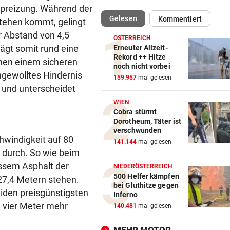
 Spreizung. Während der
(ausgewählt)
Gelesen
Kommentiert
Stehen kommt, gelingt
„IHR SEID DER HAMMER!“
vor 
Feuerwehr befreite Kalb aus
r Abstand von 4,5
ÖSTERREICH
misslicher Lage
ägt somit rund eine
Erneuter Allzeit-
Rekord ++ Hitze
hen einem sicheren
noch nicht vorbei
FUSSBALL-FANS FEIERN
vor 
ngewolltes Hindernis
159.957
mal gelesen
Hochgefühle dank Comebac
n und unterscheidet
eines Kult-Sponsors
WIEN
Cobra stürmt
LIEFERING VERLIERT
vor 
Dorotheum, Täter ist
Enttäuschende Zweitliga-
verschwunden
hwindigkeit auf 80
Rückkehr nach Grödig
141.144
mal gelesen
 durch. So wie beim
2. LIGA – 2. RUNDE
vor 
ssem Asphalt der
NIEDERÖSTERREICH
Fehlstart komplett! Nächste 
500 Helfer kämpfen
27,4 Metern stehen.
bei Gluthitze gegen
für St. Pölten
eiden preisgünstigsten
Inferno
 vier Meter mehr
140.481
mal gelesen
WANDERER AUSGEFLOGEN
vor 
Wieder Muren nach Unwette