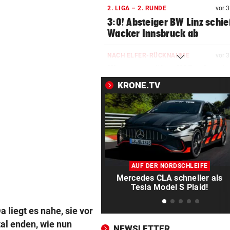
2. LIGA – 2. RUNDE
vor 
3:0! Absteiger BW Linz schie
Wacker Innsbruck ab
NACH ELFER-RÜCKNAHME
vor 
Hinterseer über VAR: „Ist ei
absoluter Skandal!“
KRONE.TV
WEGEN CEUTA-KRISE
vor 
Spanien kontert: Jetzt
Grenzkontrollen für Italien
SONNTAG NOCH IM KASTEN
vor 
Klubs aus Holland und Italie
AUF DER NORDSCHLEIFE
locken WAC-Goalie
Mercedes CLA schneller als
Tesla Model S Plaid!
BEI BARESI-ABSCHIED
vor 
Brasilien-Legende schockt 
 liegt es nahe, sie vor
mit Mallet-Finger
al enden, wie nun
NEWSLETTER