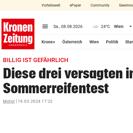
Vorteilswelt
ePaper
Community
Gewinns
close
Schließen
menu
Menü aufklappen
Sa., 08.08.2026
24°C
Wien
Abonnieren
Krone+
Österreich
Wien
Politik
Star
account_circle
arrow_right
Anmelden
BILLIG IST GEFÄHRLICH
pin_drop
arrow_right
Bundesland auswäh
Wien
Diese drei versagten 
bookmark
Merkliste
Sommerreifentest
Suchbegriff
Motor
19.03.2024 17:22
search
eingeben