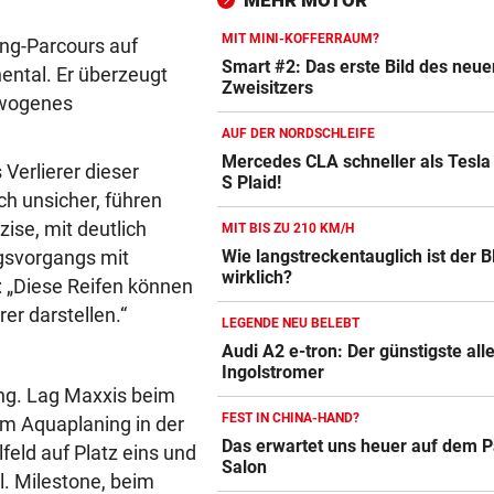
MEHR MOTOR
Dramatik im Valser Tal
MIT MINI-KOFFERRAUM?
ing-Parcours auf
IN GREENSBORO
vor 
Smart #2: Das erste Bild des neue
nental. Er überzeugt
Straka verpasst bei PGA-Tur
Zweisitzers
ewogenes
den Cut vorzeitig
AUF DER NORDSCHLEIFE
SCHRIEB WM-GESCHICHTE
vor 
Mercedes CLA schneller als Tesla
 Verlierer dieser
S Plaid!
Autobatterie Vergleich
Bayern kassiert Millionen – 
ch unsicher, führen
Transfer-Clou
ZUM VERGLEICH
zise, mit deutlich
MIT BIS ZU 210 KM/H
Wie langstreckentauglich ist der
gsvorgangs mit
Winterreifen Vergleich
wirklich?
: „Diese Reifen können
ZUM VERGLEICH
rer darstellen.“
LEGENDE NEU BELEBT
Wagenheber Vergleich
Audi A2 e-tron: Der günstigste all
ZUM VERGLEICH
Ingolstromer
ng. Lag Maxxis beim
Elektroroller Vergleich
FEST IN CHINA-HAND?
im Aquaplaning in der
Das erwartet uns heuer auf dem P
ZUM VERGLEICH
feld auf Platz eins und
Salon
l. Milestone, beim
Ganzjahresreifen Vergleich