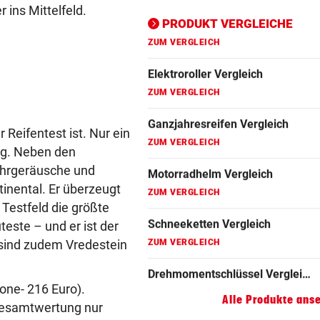
 ins Mittelfeld.
ZUM VERGLEICH
PRODUKT VERGLEICHE
Motorradhelm Vergleich
ZUM VERGLEICH
Schneeketten Vergleich
ZUM VERGLEICH
 Reifentest ist. Nur ein
Drehmomentschlüssel Vergleich
ung. Neben den
ZUM VERGLEICH
ahrgeräusche und
tinental. Er überzeugt
Autokredit Vergleich
 Testfeld die größte
ZUM VERGLEICH
uteste – und er ist der
 sind zudem Vredestein
Kompressor Vergleich
ZUM VERGLEICH
one- 216 Euro).
Alle Produkte ans
 Gesamtwertung nur