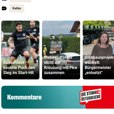
Reifen
Motorradfahrer
Glashausprojek
Ausschluss
stößt auf
wackelt:
kostete Puch den
Kreuzung mit Pkw
Bürgermeister
Sieg im Start-Hit
zusammen
„entsetzt“