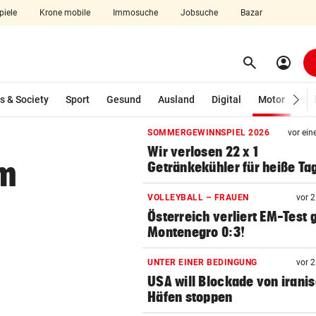
piele
Krone mobile
Immosuche
Jobsuche
Bazar
search
account_circle
Menü aufklappen
Suchen
(ausg
s & Society
Sport
Gesund
Ausland
Digital
Motor
Wir
SOMMERGEWINNSPIEL 2026
vor ein
len
Wir verlosen 22 x 1
im
Getränkekühler für heiße Ta
VOLLEYBALL – FRAUEN
vor 
Österreich verliert EM-Test
Montenegro 0:3!
UNTER EINER BEDINGUNG
vor 
USA will Blockade von irani
Häfen stoppen