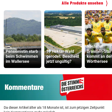
Alle Produkte ansehen
Nächster
Pensionistin starb
19 Hektar Wald
Brasilien-Star
beim Schwimmen
gerodet: Bescheid
kommt an de
im Wallersee
jetzt ungültig?
Wörthersee
Da dieser Artikel älter als 18 Monate ist, ist zum jetzigen Zeitpunkt