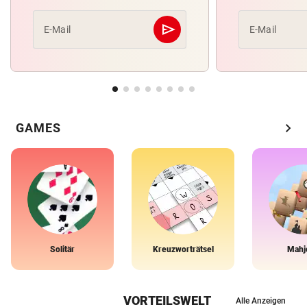
send
E-Mail
E-Mail
Abschicken
chevron_right
GAMES
Solitär
Kreuzworträtsel
Mahj
VORTEILSWELT
Alle Anzeigen