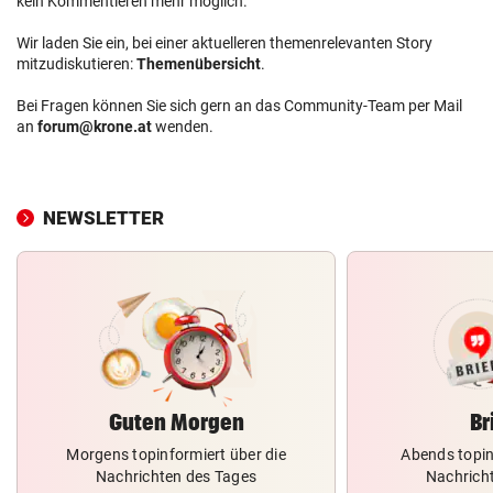
kein Kommentieren mehr möglich.
Wir laden Sie ein, bei einer aktuelleren themenrelevanten Story
mitzudiskutieren:
Themenübersicht
.
Bei Fragen können Sie sich gern an das Community-Team per Mail
an
forum@krone.at
wenden.
NEWSLETTER
Guten Morgen
Br
Morgens topinformiert über die
Abends topin
Nachrichten des Tages
Nachrich