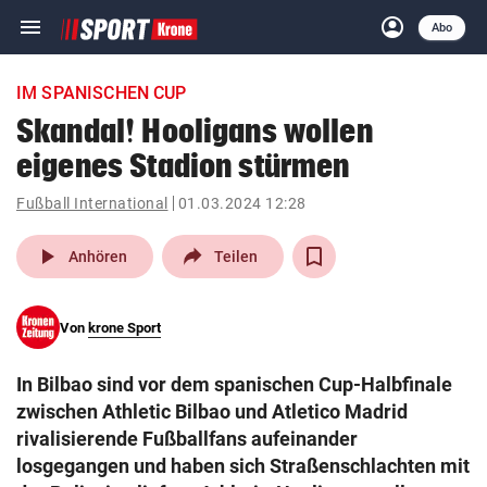
menu
account_circle
Navigation
Anmelden
Abo
close
Schließen
ein-/ausklappen
IM SPANISCHEN CUP
Abonnieren
Skandal! Hooligans wollen
eigenes Stadion stürmen
account_circle
arrow_right
Anmelden
Fußball International
01.03.2024 12:28
pin_drop
arrow_right
Bundesland auswäh
Wien
play_arrow
Anhören
Teilen
bookmark
Merkliste
Von
krone Sport
Suchbegriff
search
In Bilbao sind vor dem spanischen Cup-Halbfinale
eingeben
zwischen Athletic Bilbao und Atletico Madrid
rivalisierende Fußballfans aufeinander
losgegangen und haben sich Straßenschlachten mit