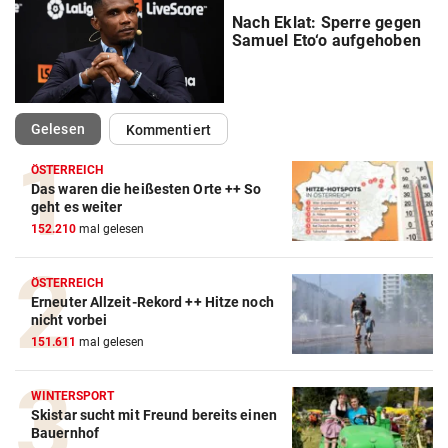
Nach Eklat: Sperre gegen
Samuel Eto‘o aufgehoben
(ausgewählt)
Gelesen
Kommentiert
ÖSTERREICH
Das waren die heißesten Orte ++ So
geht es weiter
Action-Cam Vergleich
152.210
mal gelesen
ZUM VERGLEICH
Crosstrainer Vergleich
ÖSTERREICH
Erneuter Allzeit-Rekord ++ Hitze noch
ZUM VERGLEICH
nicht vorbei
151.611
mal gelesen
E-Bike Vergleich
ZUM VERGLEICH
WINTERSPORT
Skistar sucht mit Freund bereits einen
Elektro-Scooter Vergleich
Bauernhof