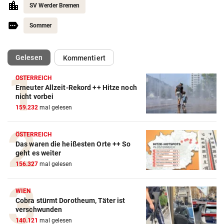
SV Werder Bremen
Sommer
(ausgewählt)
Gelesen
Kommentiert
ÖSTERREICH
Erneuter Allzeit-Rekord ++ Hitze noch
Action-Cam Vergleich
nicht vorbei
159.232
mal gelesen
ZUM VERGLEICH
Crosstrainer Vergleich
ÖSTERREICH
Das waren die heißesten Orte ++ So
ZUM VERGLEICH
geht es weiter
156.327
mal gelesen
E-Bike Vergleich
ZUM VERGLEICH
WIEN
Cobra stürmt Dorotheum, Täter ist
Elektro-Scooter Vergleich
verschwunden
ZUM VERGLEICH
140.121
mal gelesen