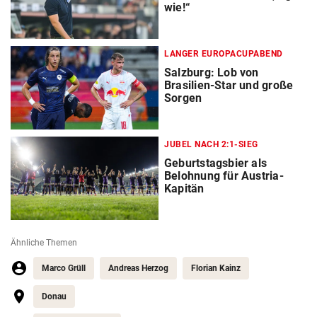
wie!“
LANGER EUROPACUPABEND
Salzburg: Lob von
Brasilien-Star und große
Sorgen
JUBEL NACH 2:1-SIEG
Geburtstagsbier als
Belohnung für Austria-
Kapitän
Ähnliche Themen
Marco Grüll
Andreas Herzog
Florian Kainz
Donau