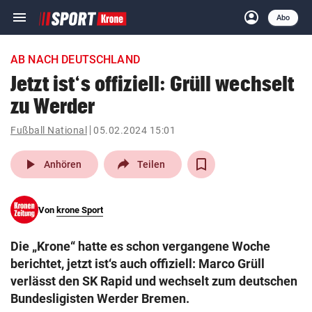
menu
account_circle
Navigation
Anmelden
Abo
close
Schließen
ein-/ausklappen
AB NACH DEUTSCHLAND
Abonnieren
Jetzt ist‘s offiziell: Grüll wechselt
zu Werder
account_circle
arrow_right
Anmelden
Fußball National
05.02.2024 15:01
pin_drop
arrow_right
Bundesland auswäh
Wien
play_arrow
Anhören
Teilen
bookmark
Merkliste
Von
krone Sport
Suchbegriff
search
Die „Krone“ hatte es schon vergangene Woche
eingeben
berichtet, jetzt ist‘s auch offiziell: Marco Grüll
verlässt den SK Rapid und wechselt zum deutschen
Bundesligisten Werder Bremen.