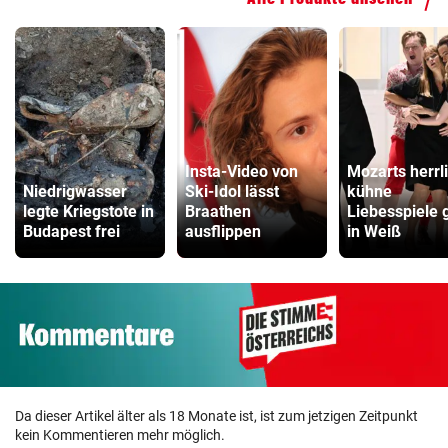
Insta-Video von
Mozarts herrl
Niedrigwasser
Ski-Idol lässt
kühne
legte Kriegstote in
Braathen
Liebesspiele 
Budapest frei
ausflippen
in Weiß
Da dieser Artikel älter als 18 Monate ist, ist zum jetzigen Zeitpunkt
kein Kommentieren mehr möglich.