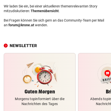
Wir laden Sie ein, bei einer aktuelleren themenrelevanten Story
mitzudiskutieren:
Themenübersicht
.
Bei Fragen können Sie sich gern an das Community-Team per Mail
an
forum@krone.at
wenden.
NEWSLETTER
Guten Morgen
Br
Morgens topinformiert über die
Abends topin
Nachrichten des Tages
Nachrich