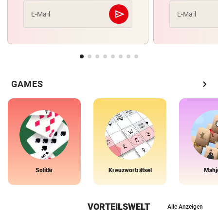
send
E-Mail
E-Mail
Abschicken
chevron_right
GAMES
Solitär
Kreuzworträtsel
Mahj
VORTEILSWELT
Alle Anzeigen