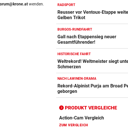
forum@krone.at
wenden.
RADSPORT
Reusser vor Ventoux-Etappe weite
Gelben Trikot
BURGOS-RUNDFAHRT
Gall nach Etappensieg neuer
Gesamtführender!
Action-Cam Vergleich
ZUM VERGLEICH
HISTORISCHE FAHRT
Weltrekord! Weltmeister siegt unt
Crosstrainer Vergleich
Schmerzen
ZUM VERGLEICH
NACH LAWINEN-DRAMA
Rekord-Alpinist Purja am Broad P
E-Bike Vergleich
geborgen
ZUM VERGLEICH
Elektro-Scooter Vergleich
PRODUKT VERGLEICHE
ZUM VERGLEICH
Ergometer Vergleich