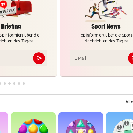
Briefing
Sport News
opinformiert über die
Topinformiert über die Sport
ichten des Tages
Nachrichten des Tages
send
s
E-Mail
Abschicken
Alle