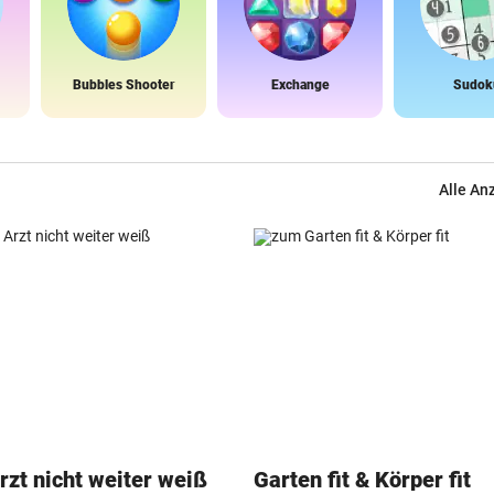
Bubbles Shooter
Exchange
Sudok
Alle An
zt nicht weiter weiß
Garten fit & Körper fit