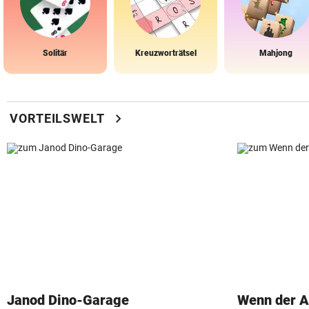
Solitär
Kreuzworträtsel
Mahjong
chevron_right
VORTEILSWELT
Janod Dino-Garage
Wenn der Ar