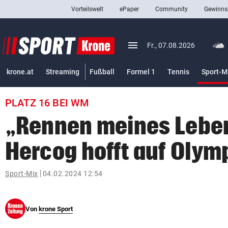
Vorteilswelt
ePaper
Community
Gewinns
close
Schließen
menu
Menü aufklappen
Fr., 07.08.2026
Abonnieren
krone.at
Streaming
Fußball
Formel 1
Tennis
Sport-M
account_circle
arrow_right
Anmelden
PLATZ 16 BEI WM
pin_drop
arrow_right
Bundesland auswäh
Wien
„Rennen meines Lebe
bookmark
Merkliste
Hercog hofft auf Olym
Suchbegriff
Sport-Mix
04.02.2024 12:54
search
eingeben
Von
krone Sport