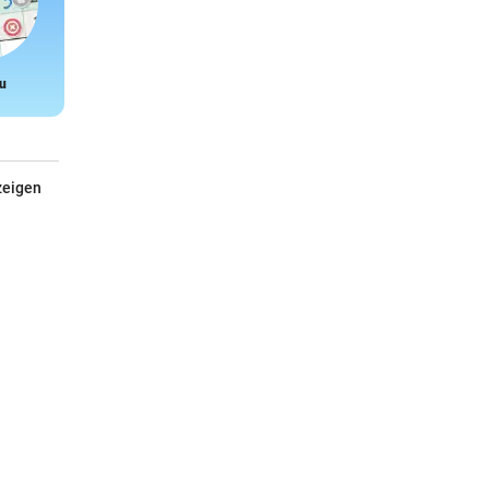
u
Snake
zeigen
Janod Ameisen-Kugelbahn