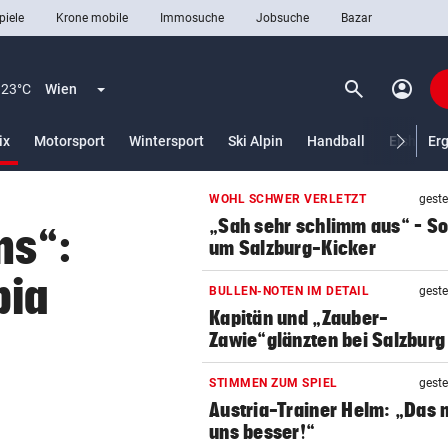
piele
Krone mobile
Immosuche
Jobsuche
Bazar
search
account_circle
Menü aufklappen
Suchen
23°C
Wien
(ausgewählt)
ix
Motorsport
Wintersport
Ski Alpin
Handball
Eishocke
Er
WOHL SCHWER VERLETZT
geste
len
„Sah sehr schlimm aus“ – S
ns“:
um Salzburg-Kicker
pia
BULLEN-NOTEN IM DETAIL
geste
Kapitän und „Zauber-
Zawie“glänzten bei Salzburg
STIMMEN ZUM SPIEL
geste
Austria-Trainer Helm: „Das
uns besser!“