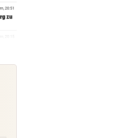
rn, 20:51
rg zu
rn, 20:15
rn, 20:06
 Arena
rn, 19:47
m ++
Guten Morgen
Morgens topinformiert über die
rn, 19:46
Nachrichten des Tages