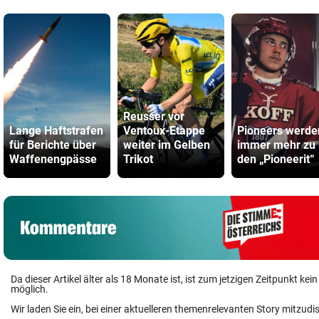
Reusser vor
Lange Haftstrafen
Ventoux-Etappe
Pioneers werde
für Berichte über
weiter im Gelben
immer mehr zu
Waffenengpässe
Trikot
den „Pioneerit“
Da dieser Artikel älter als 18 Monate ist, ist zum jetzigen Zeitpunkt k
möglich.
Wir laden Sie ein, bei einer aktuelleren themenrelevanten Story mitzudi