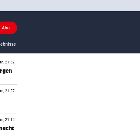
Abo
y
gebnisse
US-Sport
rn, 21:52
orgen
rn, 21:27
rn, 21:12
 macht