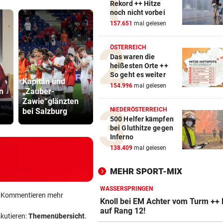
Rekord ++ Hitze
noch nicht vorbei
157.651
mal gelesen
ÖSTERREICH
Das waren die
heißesten Orte ++
So geht es weiter
Kapitän und
Katzentöter
154.996
mal gelesen
n
„Zauber-
TV-Star geht mit
Anwalt: „Ni
Zawie“glänzten
Kanzler Stocker
viel Hass
NIEDERÖSTERREICH
bei Salzburg
hart ins Gericht
begegnet“
500 Helfer kämpfen
bei Gluthitze gegen
Inferno
138.409
mal gelesen
MEHR SPORT-MIX
WASSERSPRINGEN
ein Kommentieren mehr
Knoll bei EM Achter vom Turm ++ 
auf Rang 12!
skutieren:
Themenübersicht
.