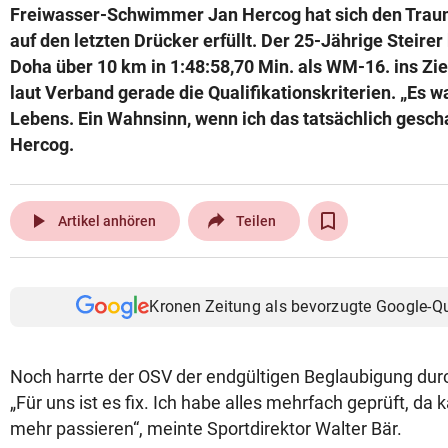
Freiwasser-Schwimmer Jan Hercog hat sich den Trau
© Krone Multimedia GmbH & Co KG 2026
auf den letzten Drücker erfüllt. Der 25-Jährige Steir
Muthgasse 2, 1190 Wien
Doha über 10 km in 1:48:58,70 Min. als WM-16. ins Ziel
laut Verband gerade die Qualifikationskriterien. „Es
Lebens. Ein Wahnsinn, wenn ich das tatsächlich geschaf
Hercog.
play_arrow
Artikel anhören
Teilen
Kronen Zeitung als bevorzugte Google-Q
Noch harrte der OSV der endgültigen Beglaubigung dur
„Für uns ist es fix. Ich habe alles mehrfach geprüft, da 
mehr passieren“, meinte Sportdirektor Walter Bär.