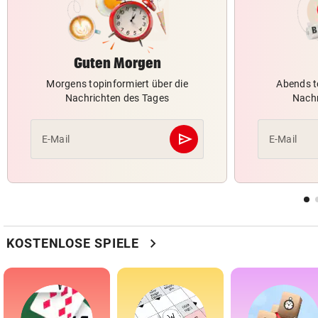
Guten Morgen
Morgens topinformiert über die
Abends t
Nachrichten des Tages
Nachr
send
E-Mail
E-Mail
Abschicken
chevron_right
KOSTENLOSE SPIELE