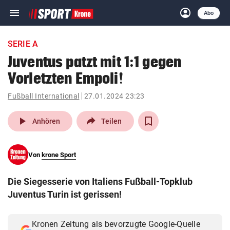
menu
account_circle
Navigation
Anmelden
Abo
close
Schließen
ein-/ausklappen
SERIE A
Abonnieren
Juventus patzt mit 1:1 gegen
Vorletzten Empoli!
account_circle
arrow_right
Anmelden
Fußball International
27.01.2024 23:23
pin_drop
arrow_right
Bundesland auswäh
Wien
play_arrow
Anhören
Teilen
bookmark
Merkliste
Von
krone Sport
Suchbegriff
search
Die Siegesserie von Italiens Fußball-Topklub
eingeben
Juventus Turin ist gerissen!
Kronen Zeitung als bevorzugte Google-Quelle