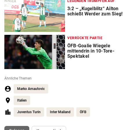
LEGENDEN TRUMPFEN AUF
3:2 – „Kugelblitz“ Ailton
schießt Werder zum Sieg!
VERRÜCKTE PARTIE
ÖFB-Goalie Wiegele
mittendrin in 10-Tore-
Spektakel
Ähnliche Themen
Marko Arnautovic
Italien
Juventus Turin
Inter Mailand
ÖFB