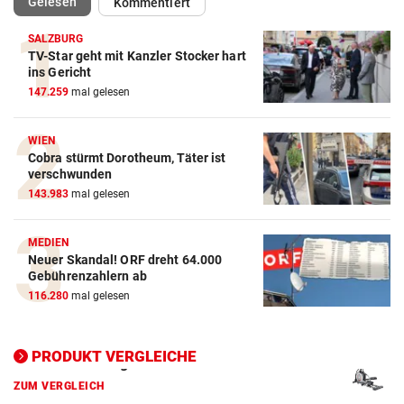
(ausgewählt)
Gelesen
Kommentiert
SALZBURG
TV-Star geht mit Kanzler Stocker hart
ins Gericht
Action-Cam Vergleich
147.259
mal gelesen
ZUM VERGLEICH
Crosstrainer Vergleich
WIEN
Cobra stürmt Dorotheum, Täter ist
ZUM VERGLEICH
verschwunden
143.983
mal gelesen
E-Bike Vergleich
ZUM VERGLEICH
MEDIEN
Neuer Skandal! ORF dreht 64.000
Elektro-Scooter Vergleich
Gebührenzahlern ab
ZUM VERGLEICH
116.280
mal gelesen
Ergometer Vergleich
PRODUKT VERGLEICHE
ZUM VERGLEICH
Fahrrad Test