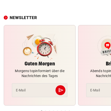
NEWSLETTER
Guten Morgen
Br
Morgens topinformiert über die
Abends topin
Nachrichten des Tages
Nachrich
send
E-Mail
E-Mail
Abschicken