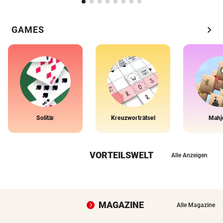
chevron_right
GAMES
Solitär
Kreuzworträtsel
Mahj
VORTEILSWELT
Alle Anzeigen
MAGAZINE
Alle Magazine