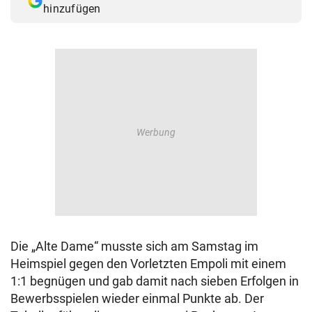
hinzufügen
© Krone Multimedia GmbH & Co KG 2026
Muthgasse 2, 1190 Wien
Die „Alte Dame“ musste sich am Samstag im
Heimspiel gegen den Vorletzten Empoli mit einem
1:1 begnügen und gab damit nach sieben Erfolgen in
Bewerbsspielen wieder einmal Punkte ab. Der