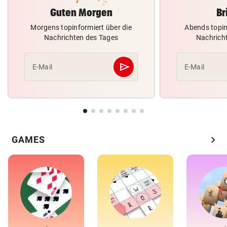
Guten Morgen
Br
Morgens topinformiert über die
Abends topin
Nachrichten des Tages
Nachrich
send
E-Mail
E-Mail
Abschicken
chevron_right
GAMES