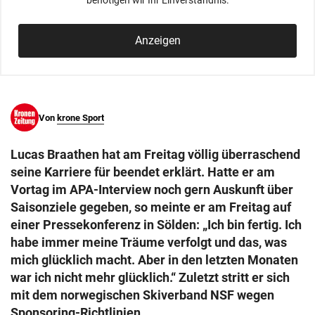
benötigen wir Ihr Einverständnis.
© Krone Multimedia GmbH & Co KG 2026
Muthgasse 2, 1190 Wien
Anzeigen
Von
krone Sport
Lucas Braathen hat am Freitag völlig überraschend
seine Karriere für beendet erklärt. Hatte er am
Vortag im APA-Interview noch gern Auskunft über
Saisonziele gegeben, so meinte er am Freitag auf
einer Pressekonferenz in Sölden: „Ich bin fertig. Ich
habe immer meine Träume verfolgt und das, was
mich glücklich macht. Aber in den letzten Monaten
war ich nicht mehr glücklich.“ Zuletzt stritt er sich
mit dem norwegischen Skiverband NSF wegen
Sponsoring-Richtlinien.