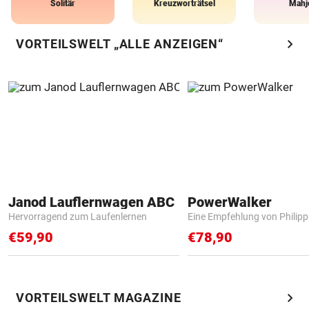
Solitär
Kreuzworträtsel
Mahj
chevron_right
VORTEILSWELT „ALLE ANZEIGEN“
Janod Lauflernwagen ABC
PowerWalker
Hervorragend zum Laufenlernen
Eine Empfehlung von Philip
€59,90
€78,90
chevron_right
VORTEILSWELT MAGAZINE