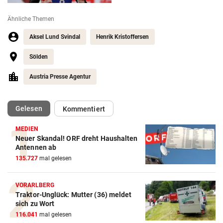
Ähnliche Themen
Aksel Lund Svindal
Henrik Kristoffersen
Sölden
Austria Presse Agentur
(ausgewählt)
Gelesen
Kommentiert
MEDIEN
Neuer Skandal! ORF dreht Haushalten
Action-Cam Vergleich
Antennen ab
135.727
mal gelesen
ZUM VERGLEICH
Crosstrainer Vergleich
VORARLBERG
Traktor-Unglück: Mutter (36) meldet
ZUM VERGLEICH
sich zu Wort
116.041
mal gelesen
E-Bike Vergleich