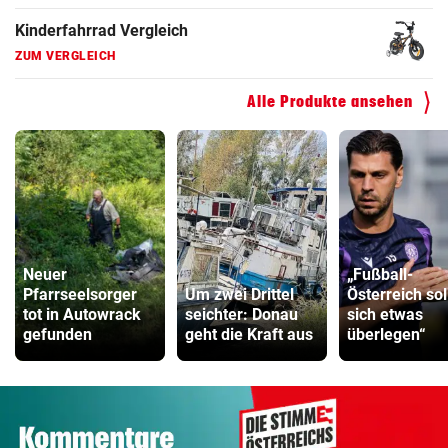
Kinderfahrrad Vergleich
ZUM VERGLEICH
Alle Produkte ansehen
Neuer
„Fußball-
Pfarrseelsorger
Um zwei Drittel
Österreich sol
tot in Autowrack
seichter: Donau
sich etwas
gefunden
geht die Kraft aus
überlegen“