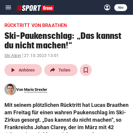
menu
account_circle
Navigation
Anmelden
Abo
close
Schließen
ein-/ausklappen
RÜCKTRITT VON BRAATHEN
Abonnieren
Ski-Paukenschlag: „Das kannst
du nicht machen!“
account_circle
arrow_right
Anmelden
Ski Alpin
27.10.2023 13:01
pin_drop
arrow_right
Bundesland auswäh
Wien
play_arrow
Anhören
Teilen
bookmark
Merkliste
Von
Mario Drexler
Suchbegriff
search
Mit seinem plötzlichen Rücktritt hat Lucas Braathen
eingeben
am Freitag für einen wahren Paukenschlag im Ski-
Zirkus gesorgt. „Das kannst du nicht machen“, so
Frankreichs Johan Clarey, der im März mit 42