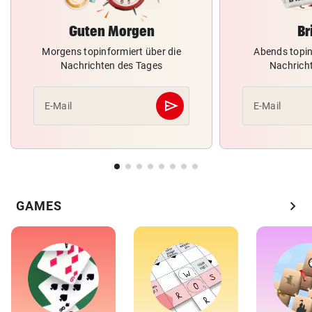
Guten Morgen
Br
Morgens topinformiert über die
Abends topin
Nachrichten des Tages
Nachrich
send
E-Mail
E-Mail
Abschicken
chevron_right
GAMES