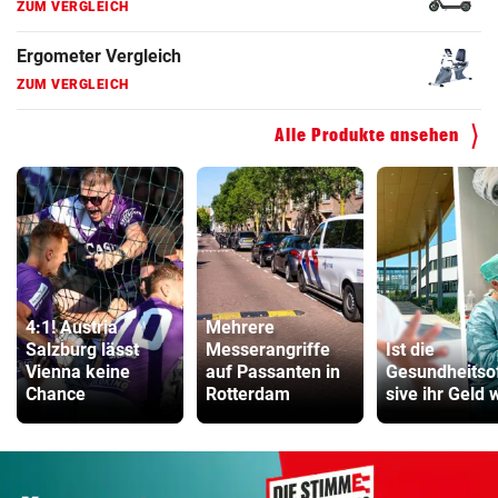
Fahrradanhänger Vergleich
ZUM VERGLEICH
Faszienrolle Vergleich
ZUM VERGLEICH
Alle Produkte ansehen
Hoverboard Vergleich
ZUM VERGLEICH
Kinderfahrrad Vergleich
ZUM VERGLEICH
4:1! Austria
Mehrere
Salzburg lässt
Messerangriffe
Ist die
Vienna keine
auf Passanten in
Gesundheitso
Chance
Rotterdam
sive ihr Geld 