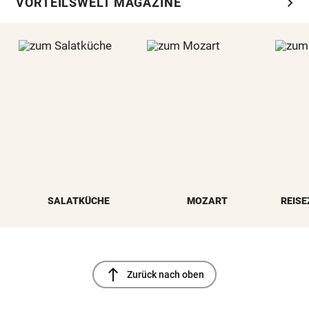
chevron_right
VORTEILSWELT MAGAZINE
SALATKÜCHE
MOZART
REISE
north
Zurück nach oben