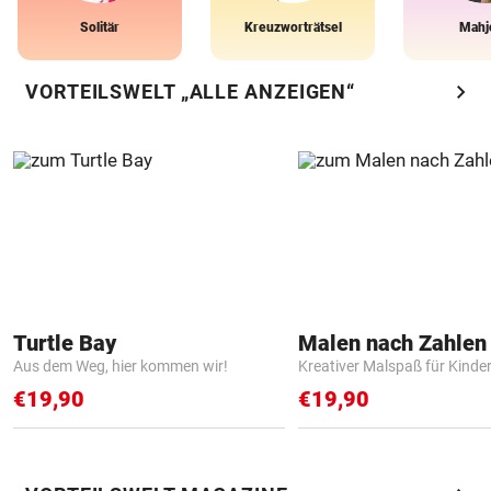
Solitär
Kreuzworträtsel
Mahj
chevron_right
VORTEILSWELT „ALLE ANZEIGEN“
Turtle Bay
Aus dem Weg, hier kommen wir!
Kreativer Malspaß für Kinde
€19,90
€19,90