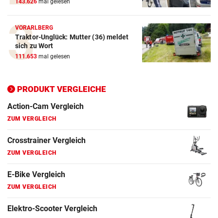
143.626
mal gelesen
Action-Cam Vergleich
VORARLBERG
ZUM VERGLEICH
Traktor-Unglück: Mutter (36) meldet
sich zu Wort
Crosstrainer Vergleich
111.653
mal gelesen
ZUM VERGLEICH
PRODUKT VERGLEICHE
E-Bike Vergleich
ZUM VERGLEICH
Elektro-Scooter Vergleich
ZUM VERGLEICH
Ergometer Vergleich
ZUM VERGLEICH
Fahrrad Test
ZUM VERGLEICH