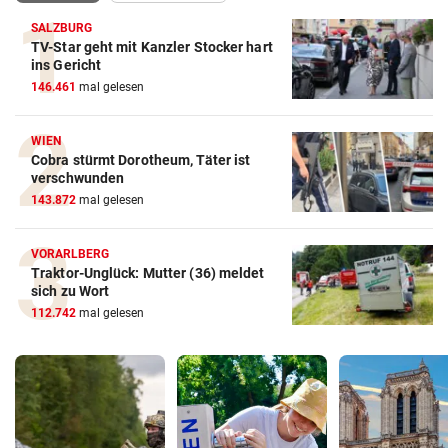
SALZBURG
TV-Star geht mit Kanzler Stocker hart
ins Gericht
146.461
mal gelesen
WIEN
Cobra stürmt Dorotheum, Täter ist
verschwunden
143.872
mal gelesen
VORARLBERG
Traktor-Unglück: Mutter (36) meldet
sich zu Wort
112.742
mal gelesen