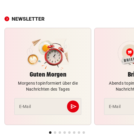
NEWSLETTER
Guten Morgen
Br
Morgens topinformiert über die
Abends topin
Nachrichten des Tages
Nachrich
send
E-Mail
E-Mail
Abschicken