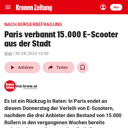
menu
account_circle
Navigation
Anmelden
Abo
close
Schließen
ein-/ausklappen
NACH BÜRGERBEFRAGUNG
Abonnieren
Paris verbannt 15.000 E-Scooter
aus der Stadt
account_circle
arrow_right
Anmelden
Web
30.08.2023 10:00
pin_drop
arrow_right
Bundesland auswäh
Wien
play_arrow
Anhören
Teilen
bookmark
Merkliste
Von
krone.at
Suchbegriff
search
Es ist ein Rückzug in Raten: In Paris endet an
eingeben
diesem Donnerstag der Verleih von E-Scootern,
nachdem die drei Anbieter den Bestand von 15.000
Rollern in den vergangenen Wochen bereits