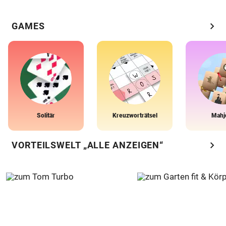
chevron_right
GAMES
Solitär
Kreuzworträtsel
Mahj
chevron_right
VORTEILSWELT „ALLE ANZEIGEN“