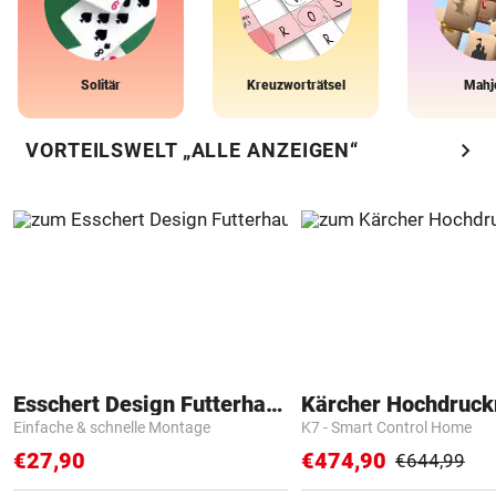
Solitär
Kreuzworträtsel
Mahj
chevron_right
VORTEILSWELT „ALLE ANZEIGEN“
Esschert Design Futterhaus
Kärcher Hochdruck
Einfache & schnelle Montage
K7 - Smart Control Home
€27,90
€474,90
€644,99