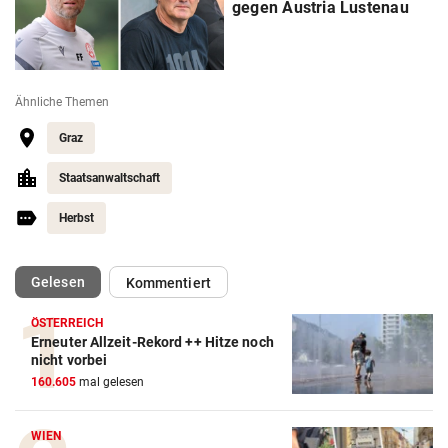
gegen Austria Lustenau
Ähnliche Themen
Graz
Staatsanwaltschaft
Herbst
(ausgewählt)
Gelesen
Kommentiert
ÖSTERREICH
Erneuter Allzeit-Rekord ++ Hitze noch
nicht vorbei
160.605
mal gelesen
WIEN