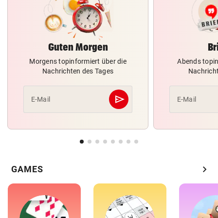
Guten Morgen
Br
Morgens topinformiert über die
Abends topin
Nachrichten des Tages
Nachrich
send
E-Mail
E-Mail
Abschicken
chevron_right
GAMES