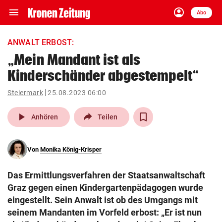
menu
account_circle
Navigation
Anmelden
Abo
close
Schließen
ein-/ausklappen
ANWALT ERBOST:
Abonnieren
„Mein Mandant ist als
Kinderschänder abgestempelt“
account_circle
arrow_right
Anmelden
Steiermark
25.08.2023 06:00
pin_drop
arrow_right
Bundesland auswäh
Wien
play_arrow
Anhören
Teilen
bookmark
Merkliste
Von
Monika König-Krisper
Suchbegriff
search
Das Ermittlungsverfahren der Staatsanwaltschaft
eingeben
Graz gegen einen Kindergartenpädagogen wurde
eingestellt. Sein Anwalt ist ob des Umgangs mit
seinem Mandanten im Vorfeld erbost: „Er ist nun