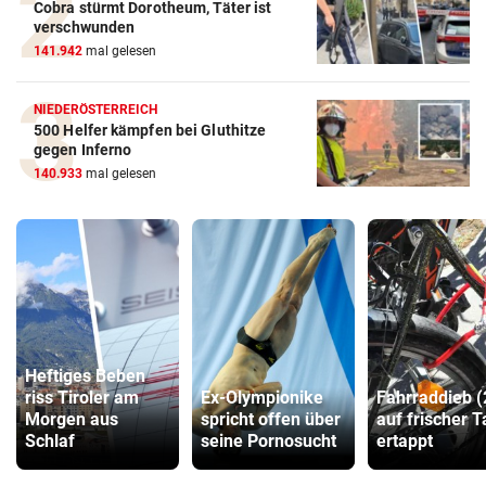
Cobra stürmt Dorotheum, Täter ist
verschwunden
141.942
mal gelesen
NIEDERÖSTERREICH
500 Helfer kämpfen bei Gluthitze
gegen Inferno
140.933
mal gelesen
Heftiges Beben
riss Tiroler am
Ex-Olympionike
Fahrraddieb (
Morgen aus
spricht offen über
auf frischer T
Schlaf
seine Pornosucht
ertappt