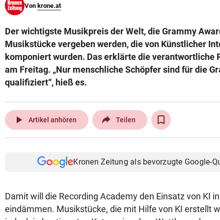
Von
krone.at
© Krone Multimedia GmbH & Co KG 2026
Muthgasse 2, 1190 Wien
Der wichtigste Musikpreis der Welt, die Grammy Awards
Musikstücke vergeben werden, die von Künstlicher Inte
komponiert wurden. Das erklärte die verantwortlich
am Freitag. „Nur menschliche Schöpfer sind für die
qualifiziert“, hieß es.
play_arrow
Artikel anhören
Teilen
Kronen Zeitung als bevorzugte Google-Q
Damit will die Recording Academy den Einsatz von KI i
eindämmen. Musikstücke, die mit Hilfe von KI erstellt 