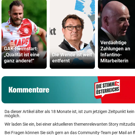
Verdächtige
GAK-Heimstart:
Zahlungen an
„Qualität ist eine
Die Wende ist weit
Infantino-
ganz andere!“
entfernt
Mitarbeiterin
Da dieser Artikel älter als 18 Monate ist, ist zum jetzigen Zeitpunkt k
möglich.
Wir laden Sie ein, bei einer aktuelleren themenrelevanten Story mitzudi
Bei Fragen können Sie sich gern an das Community-Team per Mail an