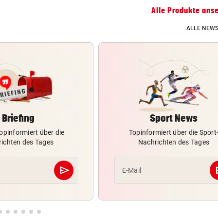
Grafikkarten Vergleich
Alle Produkte ans
ZUM VERGLEICH
ALLE NEWS
Briefing
Sport News
opinformiert über die
Topinformiert über die Sport
ichten des Tages
Nachrichten des Tages
send
s
E-Mail
Abschicken