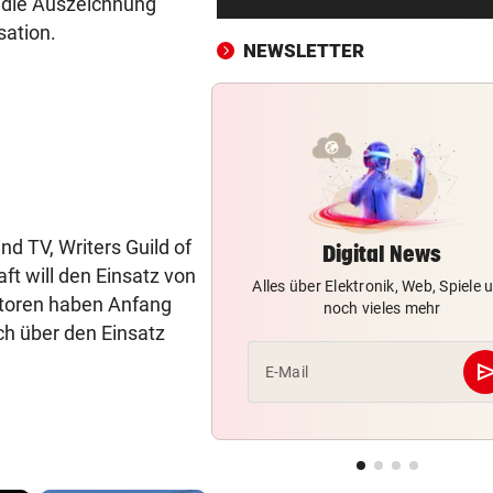
 die Auszeichnung
Falscher Spendensammler z
sation.
Paar über den Tisch
NEWSLETTER
ANRAINER SCHILDERT
vor ein
Heftiges Beben riss Tiroler 
Morgen aus Schlaf
WASSER WIRD KNAPP
vor ein
Im Südburgenland heißt es:
Dusche statt Badewanne!
d TV, Writers Guild of
Digital News
ft will den Einsatz von
Alles über Elektronik, Web, Spiele 
BEI VUČIĆ IN SERBIEN
vor ein
toren haben Anfang
noch vieles mehr
Selenskyj-Besuch als „Schla
ch über den Einsatz
Gesicht“ Moskaus
se
E-Mail
DRAMATISCHE VERLETZUNG
vor ein
Bochum-Profi drohte nach Du
Bein zu verlieren
SKURRILES SPIEL
vor 