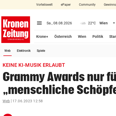
Vorteilswelt
ePaper
Community
Gewinns
close
Schließen
menu
Menü aufklappen
Sa., 08.08.2026
22°C
Wien
Abonnieren
Krone+
Österreich
Wien
Politik
Star
account_circle
arrow_right
Anmelden
(ausgewählt)
Web
Elektronik
Spiele
pin_drop
arrow_right
Bundesland auswäh
Wien
KEINE KI-MUSIK ERLAUBT
bookmark
Merkliste
Grammy Awards nur fü
„menschliche Schöpf
Suchbegriff
search
eingeben
Web
17.06.2023 12:58