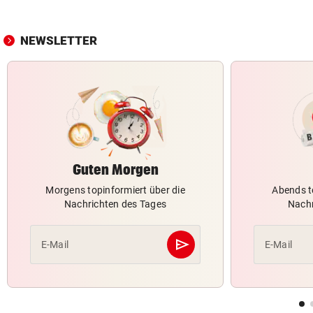
NEWSLETTER
Guten Morgen
Morgens topinformiert über die
Abends t
Nachrichten des Tages
Nachr
send
E-Mail
E-Mail
Abschicken