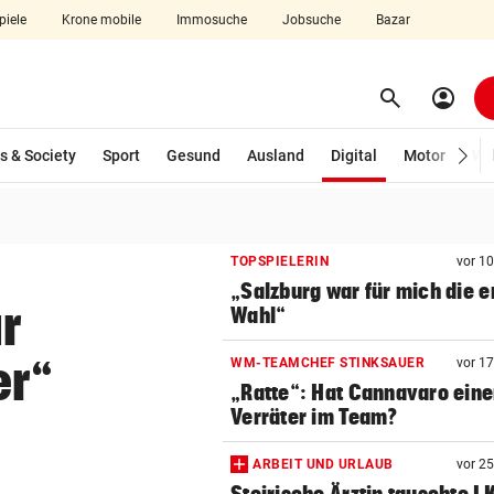
piele
Krone mobile
Immosuche
Jobsuche
Bazar
search
account_circle
Menü aufklappen
Suchen
(ausgewählt)
s & Society
Sport
Gesund
Ausland
Digital
Motor
Wir
len
TOPSPIELERIN
vor 1
„Salzburg war für mich die e
r
Wahl“
er“
WM-TEAMCHEF STINKSAUER
vor 1
„Ratte“: Hat Cannavaro ein
Verräter im Team?
ARBEIT UND URLAUB
vor 2