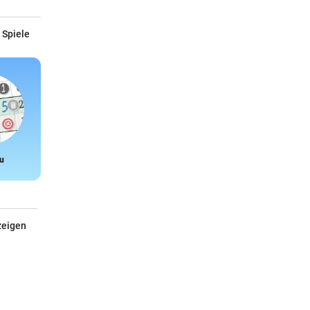
 Spiele
u
Snake
zeigen