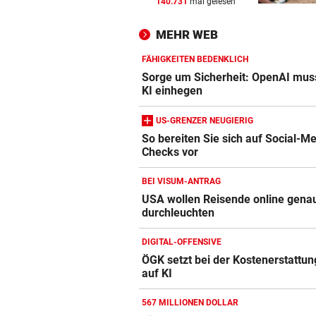
140.731
mal gelesen
NOCH IMMER OHNE PASS
vor 
GZSZ-Star Olivia über ihr Le
MEHR WEB
Österreich
FÄHIGKEITEN BEDENKLICH
VORSCHLAG FÜR ROUTE
vor 
Sorge um Sicherheit: OpenAI mus
Land Salzburg hält dem S-Li
KI einhegen
Bahn frei
US-GRENZER NEUGIERIG
POSSE UM ÖFB-CAMPUS
vor 
So bereiten Sie sich auf Social-M
Checks vor
Wie Bezirksvorsteher Nevriv
der MA 7 scheitert
BEI VISUM-ANTRAG
Amazon-Kindle Vergleich
USA wollen Reisende online gena
durchleuchten
ZUM VERGLEICH
Apple-iPad Vergleich
DIGITAL-OFFENSIVE
ÖGK setzt bei der Kostenerstattung
ZUM VERGLEICH
auf KI
Apple-iPhone Vergleich
567 MILLIONEN DOLLAR
ZUM VERGLEICH