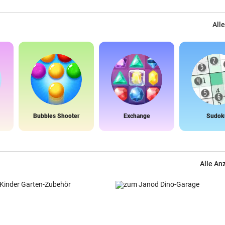
Alle
Bubbles Shooter
Exchange
Sudok
Alle An