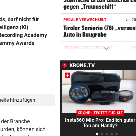
Steirische Ärztin tauschte L
gegen „Traumschiff“
, darf nicht für
PEDALE VERWECHSELT
vor 2
lligenz (KI)
Tiroler Seniorin (76) „verse
Auto in Baugrube
e Recording Academy
 Grammy Awards
TRAINER ZARIC DEUTLICH
vor 3
Trotz 3:1 gegen WSG bleibt
Altachern ein Problem
KRONE.TV
FÄHIGKEITEN BEDENKLICH
vor ein
Sorge um Sicherheit: OpenA
muss neue KI einhegen
uelle hinzufügen
WARTEN AUF DEN SIEG?
vor ein
GAK-Heimstart: „Qualität ist
KRONE+ TESTET FÜR SIE
ganz andere!“
Insta360 Mic Pro: Endlich guter
n der Branche
Ton am Handy?
wurden, können sich
500 STATT FÜNF EURO
vor ein