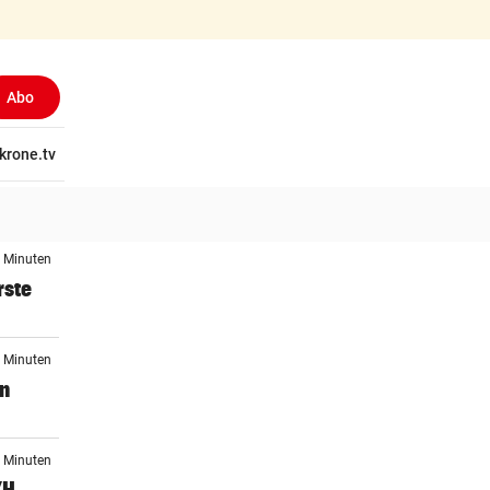
Abo
tschaft
krone.tv
Wissen
Gericht
Kolumnen
Freizeit
Reise
Ti
0 Minuten
rste
7 Minuten
en
5 Minuten