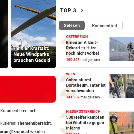
Zwangspause: „Seltsam! So
chevron_right
TOP 3
etwas kommt nie vor“
(ausgewählt)
Gelesen
Kommentiert
FLUCH DER KARIBIK
vor 
Rückschlag kam für „Captai
ÖSTERREICH
Colin“ im Zeitfahren
Erneuter Allzeit-
Heikler Kraftakt:
Das Märchen der
Bullen-Ass
Rekord ++ Hitze
noch nicht vorbei
Neue Windparks
deutschen
würde ich 
UEFA BESTÄTIGT:
vor 
brauchen Geduld
Autobauer
den WAC ju
160.325
mal gelesen
Verdächtige Zahlungen an
Infantino-Mitarbeiterin
WIEN
Cobra stürmt
HANDSCHRIFT VON PIG
vor 
Dorotheum, Täter ist
Tirolerinnen für diverse Top
verschwunden
im ORF bestellt
141.552
mal gelesen
GUTSCHEINE ZU GEWINNEN
vor 
ein Kommentieren mehr
NIEDERÖSTERREICH
Schicken Sie uns Ihr schöns
500 Helfer kämpfen
bei Gluthitze gegen
Katzenfoto!
skutieren:
Themenübersicht
.
Inferno
forum@krone.at
wenden.