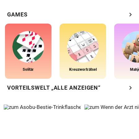
chevron_right
GAMES
Solitär
Kreuzworträtsel
Mahj
chevron_right
VORTEILSWELT „ALLE ANZEIGEN“