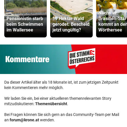
Nächster
Pensionistin starb
19 Hektar Wald
Brasilien-Star
beim Schwimmen
gerodet: Bescheid
kommt an de
im Wallersee
jetzt ungültig?
Wörthersee
Da dieser Artikel älter als 18 Monate ist, ist zum jetzigen Zeitpunkt
kein Kommentieren mehr möglich.
Wir laden Sie ein, bei einer aktuelleren themenrelevanten Story
mitzudiskutieren:
Themenübersicht
.
Bei Fragen können Sie sich gern an das Community-Team per Mail
an
forum@krone.at
wenden.