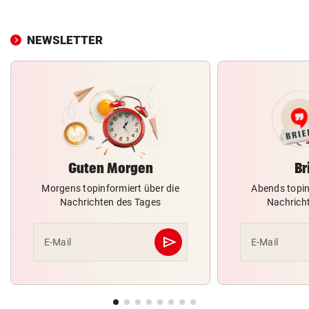
NEWSLETTER
Guten Morgen
Br
Morgens topinformiert über die
Abends topin
Nachrichten des Tages
Nachrich
send
E-Mail
E-Mail
Abschicken