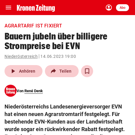
menu
account_circle
Navigation
Anmelden
Abo
close
Schließen
ein-/ausklappen
AGRARTARIF IST FIXIERT
Abonnieren
Bauern jubeln über billigere
Strompreise bei EVN
account_circle
arrow_right
Anmelden
Niederösterreich
14.06.2023 19:00
pin_drop
arrow_right
Bundesland auswäh
Wien
play_arrow
Anhören
Teilen
bookmark
Merkliste
Von
René Denk
Suchbegriff
search
Niederösterreichs Landesenergieversorger EVN
eingeben
hat einen neuen Agrarstromtarif festgelegt. Für
bestehende EVN-Kunden aus der Landwirtschaft
wurde sogar ein rückwirkender Rabatt festgelegt.