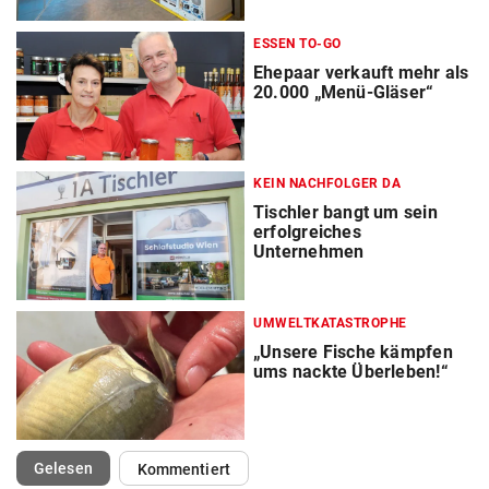
ESSEN TO-GO
Ehepaar verkauft mehr als
20.000 „Menü-Gläser“
KEIN NACHFOLGER DA
Tischler bangt um sein
erfolgreiches
Unternehmen
UMWELTKATASTROPHE
„Unsere Fische kämpfen
ums nackte Überleben!“
(ausgewählt)
Gelesen
Kommentiert