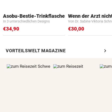
Asobu-Bestie-Trinkflasche
In 3 unterschiedlichen Designs
Von Dr. Sabine Viktoria Schn
€34,90
€30,00
chevron_right
VORTEILSWELT MAGAZINE