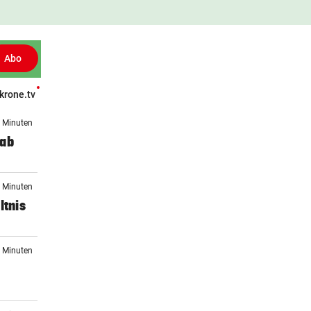
Abo
krone.tv
Patientenberichte
Leser fragen
Gesund TV
Gesünder Leben
7 Minuten
 ab
1 Minuten
ltnis
1 Minuten
n