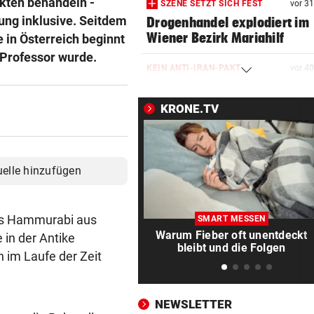
rkten behandeln -
SZENE SETZT SICH FEST
vor 3
ung inklusive. Seitdem
Drogenhandel explodiert im
Wiener Bezirk Mariahilf
 in Österreich beginnt
 Professor wurde.
KEIN ANTI-IRAN-PAKT
vor 4
Diese drei Länder schlossen
Militär-Bündnis
KRONE.TV
TOUR DE FRANCE – DAMEN
vor 4
Polin Niewiadoma triumphie
Mont Ventoux
uelle hinzufügen
BIS ZU 10.000 EURO
vor ein
Diese Fehler kosten im Urlau
des Hammurabi aus
SMART MESSEN
Vermögen
Warum Fieber oft unentdeckt
in der Antike
bleibt und die Folgen
 im Laufe der Zeit
VIERER-TURNIER STARTET
vor ein
Austria und SKN hoffen auf E
ins CL-Playoff
NEWSLETTER