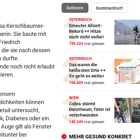
(ausgewählt)
Gelesen
Kommentiert
AUSTRIA WIEN
vor ein
Mutiges Hollywood wird zur
ÖSTERREICH
violetten Realität
Rosa Kerschbaumer-
Erneuter Allzeit-
Rekord ++ Hitze
erin. Sie baute mit
noch nicht vorbei
SCHONUNG ANGESAGT
vor ein
riedrich
159.323
mal gelesen
Operation bei ÖSV-Skistar
, die sie nach dessen
erfolgreich verlaufen!
 durfte.
ÖSTERREICH
Das waren die
nde noch nicht erlaubt
VOR FOOTBALL-MATCH
vor 
heißesten Orte ++
ieren.
Wikinger entern Museum: „
So geht es weiter
hat Spaß gemacht!“
156.409
mal gelesen
 enorm
31 GRAD IN ITALIEN
vor 
WIEN
glichkeiten können
Mittelmeer erreicht immer w
Cobra stürmt
tail untersucht,
Dorotheum, Täter ist
neue Höchstwerte
verschwunden
k, Diabetes oder ein
140.245
mal gelesen
RADSPORT
vor 
Auge gilt als Fenster
Gall behauptet Burgos-Führ
itunter bei
MEHR GESUND KONKRET
vor dem Schlusstag!