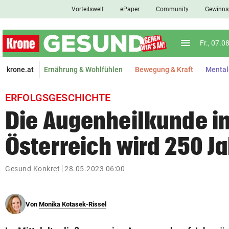
Vorteilswelt
ePaper
Community
Gewinns
close
Schließen
menu
Menü aufkl
Fr., 07.0
Abonnieren
krone.at
Ernährung & Wohlfühlen
Bewegung & Kraft
Mental
account_circle
arrow_right
Anmelden
ERFOLGSGESCHICHTE
pin_drop
arrow_right
Bundesland auswäh
Wien
Die Augenheilkunde i
bookmark
Österreich wird 250 Ja
Merkliste
Gesund Konkret
28.05.2023 06:00
Suchbegriff
search
eingeben
Von
Monika Kotasek-Rissel