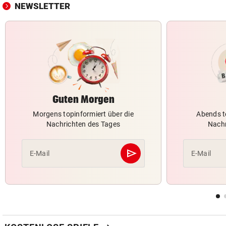
NEWSLETTER
Guten Morgen
Morgens topinformiert über die
Abends t
Nachrichten des Tages
Nachr
send
E-Mail
E-Mail
Abschicken