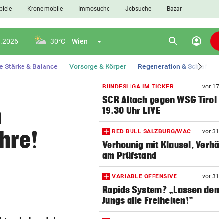
piele
Krone mobile
Immosuche
Jobsuche
Bazar
search
account_circle
Menü aufklappen
appen
Suchen
8.2026
30°C
Wien
e Stärke & Balance
Vorsorge & Körper
Regeneration & Schlaf
BUNDESLIGA IM TICKER
vor 1
SCR Altach gegen WSG Tirol
len
n
19.30 Uhr LIVE
hre!
RED BULL SALZBURG/WAC
vor 3
Verhounig mit Klausel, Verhä
am Prüfstand
VARIABLE OFFENSIVE
vor 3
Rapids System? „Lassen de
Jungs alle Freiheiten!“