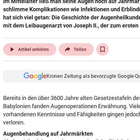
Im Mittelalter ließ man seine Augen noch auf Jahrmä
© Krone Multimedia GmbH & Co KG 2026
schlimme Komplikationen wie Infektionen und Erblind
Muthgasse 2, 1190 Wien
hat sich viel getan: Die Geschichte der Augenheilkunde
mit dem Leibaugenarzt von Joseph II., der zum ersten
play_arrow
Artikel anhören
Teilen
Kronen Zeitung als bevorzugte Google-Q
Bereits in den über 3600 Jahre alten Gesetzestafeln 
Babylonien fanden Augenoperationen Erwähnung. Viele 
vorhandenen Kenntnisse und Fähigkeiten gingen jedoch
verloren.
Augenbehandlung auf Jahrmärkten