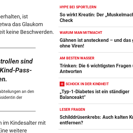
HYPE BEI SPORTLERN
BEI POLEN-CHALLENGER
vor 
So wirkt Kreatin: Der „Muskelmac
rhalten, ist
Nervenstarker Schwärzler zi
Check
, etwa das Glaukom
ins Halbfinale ein
Zeit keine Beschwerden.
WARUM MAN MITMACHT
ZANK WÄHREND FERIEN
vor 
Gähnen ist ansteckend – und das
ohne Viren!
Blutdruckmessgerät Vergleich
Geschwister: Warum jetzt so 
die Fetzen fliegen
ZUM VERGLEICH
AM BESTEN WASSER
trollen sind
Trinken: Die 6 wichtigsten Fragen
Duschkopf Vergleich
-Kind-Pass-
Antworten
ZUM VERGLEICH
en.
SCHOCK IN DER KINDHEIT
Elektrische Zahnbürste Vergleich
„Typ-1-Diabetes ist ein ständiger
nabteilungen an den
ZUM VERGLEICH
Balanceakt“
sidentin der
Epilierer Vergleich
LESER FRAGEN
Schilddrüsenkrebs: Auch kalten K
ZUM VERGLEICH
n im Kindesalter mit
entfernen?
Fitbit Vergleich
ine weitere