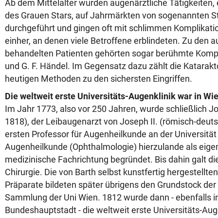
Ab dem Mittelalter wurden augenärztliche Tätigkeiten,
des Grauen Stars, auf Jahrmärkten von sogenannten S
durchgeführt und gingen oft mit schlimmen Komplikati
einher, an denen viele Betroffene erblindeten. Zu den au
behandelten Patienten gehörten sogar berühmte Kompo
und G. F. Händel. Im Gegensatz dazu zählt die Katarakt
heutigen Methoden zu den sichersten Eingriffen.
Die weltweit erste Universitäts-Augenklinik war in Wi
Im Jahr 1773, also vor 250 Jahren, wurde schließlich J
1818), der Leibaugenarzt von Joseph II. (römisch-deut
ersten Professor für Augenheilkunde an der Universität
Augenheilkunde (Ophthalmologie) hierzulande als eige
medizinische Fachrichtung begründet. Bis dahin galt die
Chirurgie. Die von Barth selbst kunstfertig hergestellt
Präparate bildeten später übrigens den Grundstock de
Sammlung der Uni Wien. 1812 wurde dann - ebenfalls i
Bundeshauptstadt - die weltweit erste Universitäts-Auge