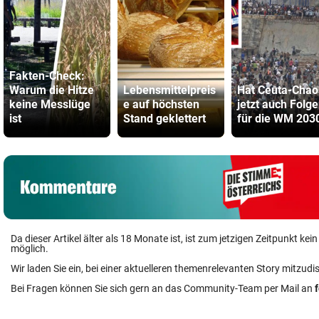
Fakten-Check:
Warum die Hitze
Lebensmittelpreis
Hat Ceuta-Chao
keine Messlüge
e auf höchsten
jetzt auch Folg
ist
Stand geklettert
für die WM 203
Da dieser Artikel älter als 18 Monate ist, ist zum jetzigen Zeitpunkt k
möglich.
Wir laden Sie ein, bei einer aktuelleren themenrelevanten Story mitzudi
Bei Fragen können Sie sich gern an das Community-Team per Mail an