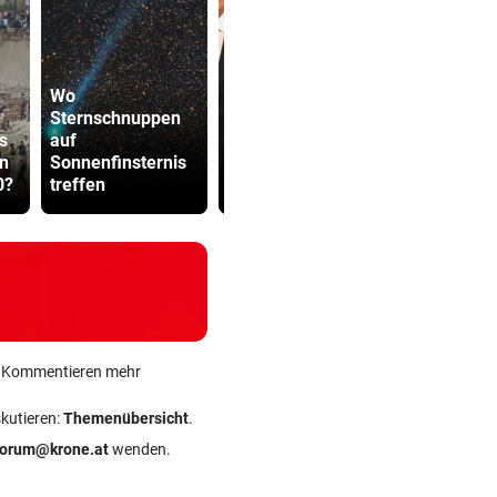
Wo
Sternschnuppen
Steirische ÖVP-
s
auf
Chefin kritisiert
ÖBB-Odyss
en
Sonnenfinsternis
den
„Haben un
0?
treffen
Bundeskanzler
sterben las
ein Kommentieren mehr
skutieren:
Themenübersicht
.
forum@krone.at
wenden.