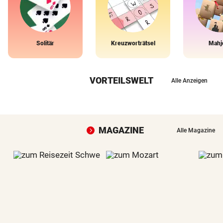
Solitär
Kreuzworträtsel
Mahj
VORTEILSWELT
Alle Anzeigen
MAGAZINE
Alle Magazine