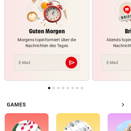
Guten Morgen
Br
Morgens topinformiert über die
Abends topin
Nachrichten des Tages
Nachrich
send
E-Mail
E-Mail
Abschicken
chevron_right
GAMES