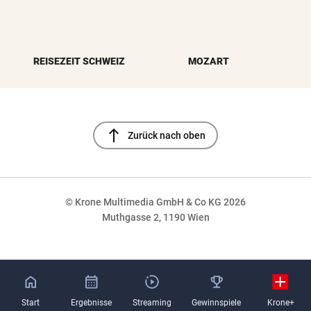
REISEZEIT SCHWEIZ
MOZART
north
Zurück nach oben
© Krone Multimedia GmbH & Co KG 2026
Muthgasse 2, 1190 Wien
NaN%
Start
Ergebnisse
Streaming
Gewinnspiele
Krone+