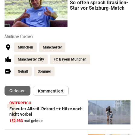
So offen sprach Brasilien-
Star vor Salzburg-Match
Ähnliche Themen
München
Manchester
Manchester City
FC Bayern München
Gehalt
Sommer
(ausgewählt)
Gelesen
Kommentiert
ÖSTERREICH
Erneuter Allzeit-Rekord ++ Hitze noch
nicht vorbei
Action-Cam Vergleich
152.983
mal gelesen
ZUM VERGLEICH