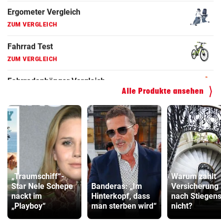
ZUM VERGLEICH
Hoverboard Vergleich
ZUM VERGLEICH
Kinderfahrrad Vergleich
ZUM VERGLEICH
Alle Produkte ansehen
„Traumschiff“-
Warum zahlt
Star Nele Schepe
Banderas: „Im
Versicherung
nackt im
Hinterkopf, dass
nach Stiegens
„Playboy“
man sterben wird“
nicht?