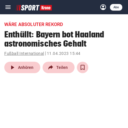
menu
account_circle
Navigation
Anmelden
Abo
close
Schließen
ein-/ausklappen
WÄRE ABSOLUTER REKORD
Abonnieren
Enthüllt: Bayern bot Haaland
astronomisches Gehalt
account_circle
arrow_right
Anmelden
Fußball International
11.04.2023 15:44
pin_drop
arrow_right
Bundesland auswäh
Wien
play_arrow
Anhören
Teilen
bookmark
Merkliste
Suchbegriff
search
eingeben