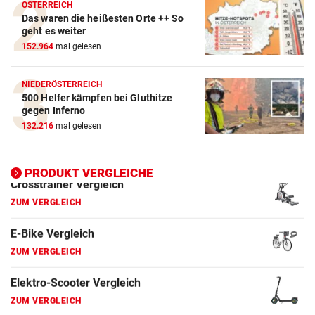
Crosstrainer Vergleich
ÖSTERREICH
Das waren die heißesten Orte ++ So
ZUM VERGLEICH
geht es weiter
152.964
mal gelesen
E-Bike Vergleich
ZUM VERGLEICH
NIEDERÖSTERREICH
500 Helfer kämpfen bei Gluthitze
Elektro-Scooter Vergleich
gegen Inferno
ZUM VERGLEICH
132.216
mal gelesen
Ergometer Vergleich
ZUM VERGLEICH
PRODUKT VERGLEICHE
Fahrrad Test
ZUM VERGLEICH
Fahrradanhänger Vergleich
ZUM VERGLEICH
Faszienrolle Vergleich