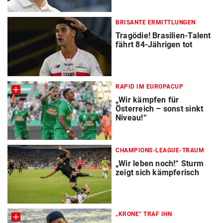
BRISANTE ERMITTLUNGEN
Tragödie! Brasilien-Talent
fährt 84-Jährigen tot
RAPID IM EUROPACUP
„Wir kämpfen für
Österreich – sonst sinkt
Niveau!“
CHAMPIONS-LEAGUE-TRAUM
„Wir leben noch!“ Sturm
zeigt sich kämpferisch
„KRONE“ TRAF IHN