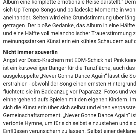
Album eine komplette emotionale Reise darstellt.“ De
sich Up-Tempo-Songs und balladeske Momente in wo
aneinander. Selten wird eine Grundstimmung über läng
getragen. Der bloße Gedanke, das Album in eine Hälfte
und eine Hälfte voll melancholischer Trauerstimmung zu
meinungsstarken Künstlerin ein kühles Schaudern auf 
Nicht immer souverän
Angst vor Disco-Krachern mit EDM-Schick hat Pink keines
ist ein kurzweiliger Banger für die Tanzfläche, auch da
ausgekoppelte „Never Gonna Dance Again“ lässt die So
erstrahlen - obwohl der Song einen ernsten Hintergrund
flüchtete sie im Badeanzug vor Paparazzi-Fotos und ve
einhergehend aufs Spielen mit den eigenen Kindern. Im
sich die Künstlerin über sich selbst und einen verpasst
Gemeinschaftsmoment. „Never Gonne Dance Again“ ist 
vertonte Hymne, um für sich selbst einzustehen und si
Einflüssen verunsichern zu lassen. Selbst einer deklari