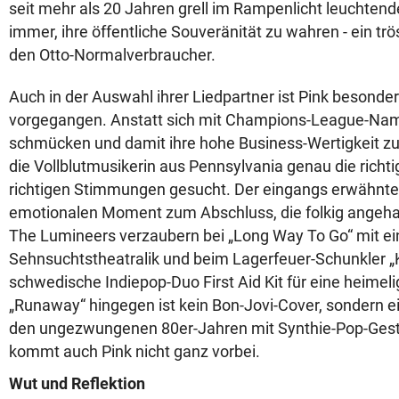
seit mehr als 20 Jahren grell im Rampenlicht leuchtende
immer, ihre öffentliche Souveränität zu wahren - ein trö
den Otto-Normalverbraucher.
Auch in der Auswahl ihrer Liedpartner ist Pink besond
vorgegangen. Anstatt sich mit Champions-League-Na
schmücken und damit ihre hohe Business-Wertigkeit zu 
die Vollblutmusikerin aus Pennsylvania genau die richtig
richtigen Stimmungen gesucht. Der eingangs erwähnte 
emotionalen Moment zum Abschluss, die folkig angeh
The Lumineers verzaubern bei „Long Way To Go“ mit e
Sehnsuchtstheatralik und beim Lagerfeuer-Schunkler „K
schwedische Indiepop-Duo First Aid Kit für eine heime
„Runaway“ hingegen ist kein Bon-Jovi-Cover, sondern 
den ungezwungenen 80er-Jahren mit Synthie-Pop-Gest
kommt auch Pink nicht ganz vorbei.
Wut und Reflektion