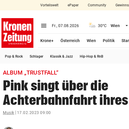
Vorteilswelt
ePaper
Community
Gewinns
close
Schließen
menu
Menü aufklappen
Fr., 07.08.2026
30°C
Wien
Abonnieren
Krone+
Österreich
Wien
Politik
Star
account_circle
arrow_right
Anmelden
Pop & Rock
Schlager
Klassik & Jazz
Hip-Hop & RnB
pin_drop
arrow_right
Bundesland auswäh
Wien
ALBUM „TRUSTFALL“
bookmark
Merkliste
Pink singt über die
Achterbahnfahrt ihre
Suchbegriff
search
eingeben
Musik
17.02.2023 09:00