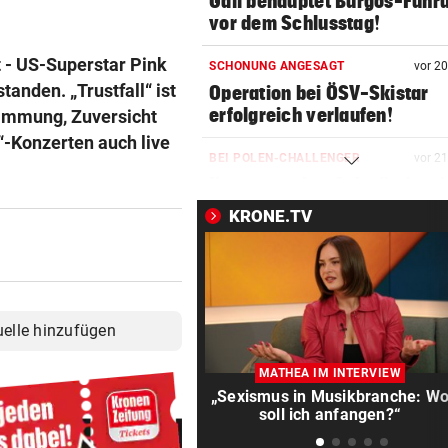
Gall behauptet Burgos-Führ
vor dem Schlusstag!
t - US-Superstar Pink
SCHONUNG ANGESAGT
vor 2
anden. „Trustfall“ ist
Operation bei ÖSV-Skistar
erfolgreich verlaufen!
timmung, Zuversicht
“-Konzerten auch live
BEI POLEN-CHALLENGER
vor 2
Nervenstarker Schwärzler zi
ins Halbfinale ein
KRONE.TV
ZANK WÄHREND FERIEN
vor 3
Geschwister: Warum jetzt so 
die Fetzen fliegen
uelle hinzufügen
„WILL NICHT WEINEN“
vor 3
Brooks Nader mega hot bei
MATHEA IM INTERVIEW
„Baywatch“-Abschluss
„Sexismus in Musikbranche: W
soll ich anfangen?“
STROMKABEL DURCHTRENNT
vor 3