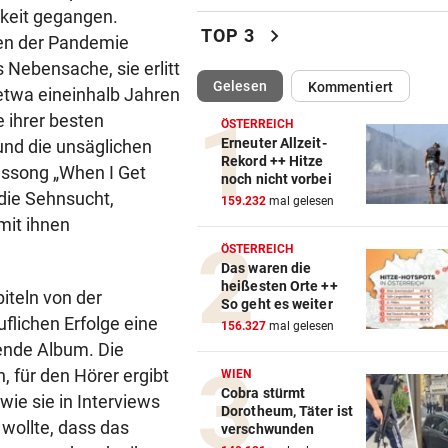
hkeit gegangen.
Brutal! Amateur-Kicker stirb
chevron_right
TOP 3
hren der Pandemie
nach Blitz-Einschlag
 Nebensache, sie erlitt
(ausgewählt)
Gelesen
Kommentiert
RUMPELN UND STAUBWOLKE
vor ein
 etwa eineinhalb Jahren
Massiver Felssturz: „Zum Gl
e ihrer besten
ÖSTERREICH
niemand verletzt!“
Erneuter Allzeit-
und die unsäglichen
Rekord ++ Hitze
gssong „When I Get
noch nicht vorbei
„HÖLLISCHE MIXTUR“
vor 
 die Sehnsucht,
159.232
mal gelesen
Rupert Grint: Leben mit Bab
mit ihnen
traumatisch sein
ÖSTERREICH
Das waren die
EXPERTEN KLÄREN AUF
vor 
heißesten Orte ++
iteln von der
Fakten-Check: Warum die Hi
So geht es weiter
keine Messlüge ist
uflichen Erfolge eine
156.327
mal gelesen
gende Album. Die
ELEKTRONIK WURDE NASS
vor 
 für den Hörer ergibt
WIEN
Nächstes Gewitter legte zeh
Cobra stürmt
 wie sie in Interviews
Dorotheum, Täter ist
Obusse erneut lahm
 wollte, dass das
verschwunden