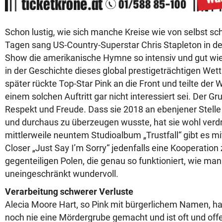
Schon lustig, wie sich manche Kreise wie von selbst sc
Tagen sang US-Country-Superstar Chris Stapleton in de
Show die amerikanische Hymne so intensiv und gut wi
in der Geschichte dieses global prestigeträchtigen We
später rückte Top-Star Pink an die Front und teilte der W
einem solchen Auftritt gar nicht interessiert sei. Der G
Respekt und Freude. Dass sie 2018 an ebenjener Stelle 
und durchaus zu überzeugen wusste, hat sie wohl verdr
mittlerweile neuntem Studioalbum „Trustfall“ gibt es 
Closer „Just Say I’m Sorry“ jedenfalls eine Kooperatio
gegenteiligen Polen, die genau so funktioniert, wie man e
uneingeschränkt wundervoll.
Verarbeitung schwerer Verluste
Alecia Moore Hart, so Pink mit bürgerlichem Namen, h
noch nie eine Mördergrube gemacht und ist oft und offe