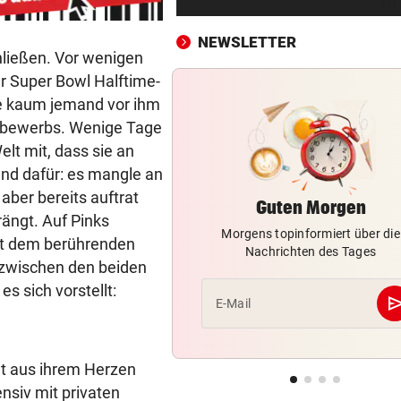
Deutsche Bahn: Ermittlunge
nach Sabotageversuch
NEWSLETTER
hließen. Vor wenigen
LAIMER IN DER STARTELF
vor 4
r Super Bowl Halftime-
Bayern bestehen Härtetest 
e kaum jemand vor ihm
England-Klub
ttbewerbs. Wenige Tage
elt mit, dass sie an
BUNDESLIGA IM TICKER
vor ein
rund dafür: es mangle an
SCR Altach gegen WSG Tirol
19.30 Uhr LIVE
aber bereits auftrat
Guten Morgen
ängt. Auf Pinks
Morgens topinformiert über die
FEUER BEI STROMLEITUNG
vor ein
mit dem berührenden
Nachrichten des Tages
Drei Festnahmen wegen
n zwischen den beiden
Brandstiftung nahe Athen
s sich vorstellt:
se
E-Mail
STARKE MAMA-WORTE
vor ein
Arabella Kiesbauer kontert
Kanzler-Sager
at aus ihrem Herzen
nsiv mit privaten
BEI FUSSBALL-TURNIER
vor ein