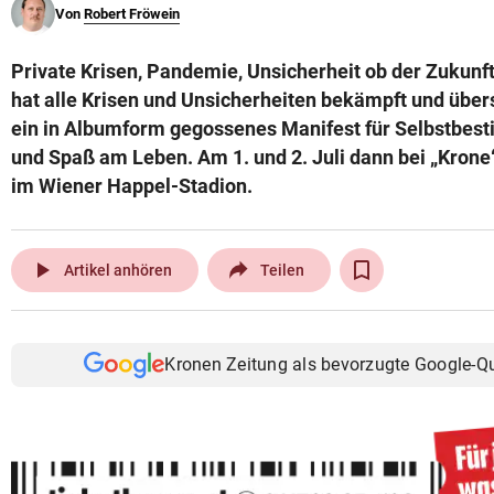
Von
Robert Fröwein
© Krone Multimedia GmbH & Co KG 2026
Muthgasse 2, 1190 Wien
Private Krisen, Pandemie, Unsicherheit ob der Zukunf
hat alle Krisen und Unsicherheiten bekämpft und überst
ein in Albumform gegossenes Manifest für Selbstbes
und Spaß am Leben. Am 1. und 2. Juli dann bei „Krone
im Wiener Happel-Stadion.
play_arrow
Artikel anhören
Teilen
Kronen Zeitung als bevorzugte Google-Q