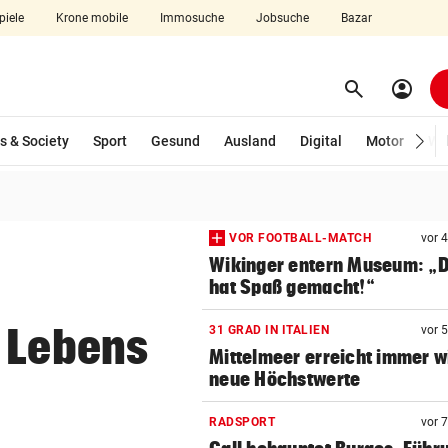
piele
Krone mobile
Immosuche
Jobsuche
Bazar
search
account_circle
Menü aufklappen
Suchen
s & Society
Sport
Gesund
Ausland
Digital
Motor
Wir
len
VOR FOOTBALL-MATCH
vor 
Wikinger entern Museum: „
hat Spaß gemacht!“
s Lebens
31 GRAD IN ITALIEN
vor 
Mittelmeer erreicht immer w
neue Höchstwerte
RADSPORT
vor 