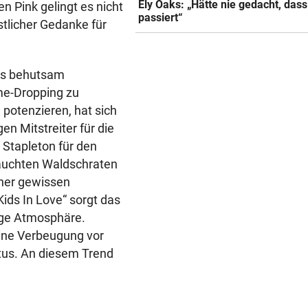
Ely Oaks: „Hätte nie gedacht, das
n Pink gelingt es nicht
passiert“
stlicher Gedanke für
ers behutsam
me-Dropping zu
potenzieren, hat sich
en Mitstreiter für die
Stapleton für den
auchten Waldschraten
iner gewissen
ids In Love“ sorgt das
lige Atmosphäre.
eine Verbeugung vor
us. An diesem Trend