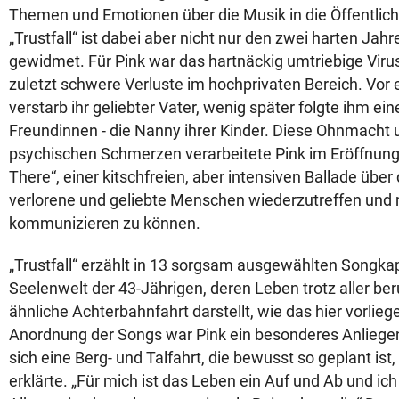
Themen und Emotionen über die Musik in die Öffentlic
„Trustfall“ ist dabei aber nicht nur den zwei harten Ja
gewidmet. Für Pink war das hartnäckig umtriebige Virus
zuletzt schwere Verluste im hochprivaten Bereich. Vor
verstarb ihr geliebter Vater, wenig später folgte ihm ein
Freundinnen - die Nanny ihrer Kinder. Diese Ohnmacht 
psychischen Schmerzen verarbeitete Pink im Eröffnun
There“, einer kitschfreien, aber intensiven Ballade über
verlorene und geliebte Menschen wiederzutreffen und 
kommunizieren zu können.
„Trustfall“ erzählt in 13 sorgsam ausgewählten Songkap
Seelenwelt der 43-Jährigen, deren Leben trotz aller ber
ähnliche Achterbahnfahrt darstellt, wie das hier vorlie
Anordnung der Songs war Pink ein besonderes Anliegen,
sich eine Berg- und Talfahrt, die bewusst so geplant ist,
erklärte. „Für mich ist das Leben ein Auf und Ab und ich