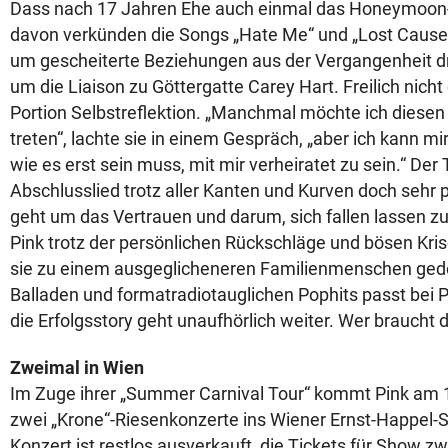
Dass nach 17 Jahren Ehe auch einmal das Honeymoon-Fe
davon verkünden die Songs „Hate Me“ und „Lost Cause“,
um gescheiterte Beziehungen aus der Vergangenheit d
um die Liaison zu Göttergatte Carey Hart. Freilich nich
Portion Selbstreflektion. „Manchmal möchte ich diesen
treten“, lachte sie in einem Gespräch, „aber ich kann mir
wie es erst sein muss, mit mir verheiratet zu sein.“ Der 
Abschlusslied trotz aller Kanten und Kurven doch sehr 
geht um das Vertrauen und darum, sich fallen lassen zu
Pink trotz der persönlichen Rückschläge und bösen Kris
sie zu einem ausgeglicheneren Familienmenschen ged
Balladen und formatradiotauglichen Pophits passt bei Pi
die Erfolgsstory geht unaufhörlich weiter. Wer braucht
Zweimal in Wien
Im Zuge ihrer „Summer Carnival Tour“ kommt Pink am 1. 
zwei „Krone“-Riesenkonzerte ins Wiener Ernst-Happel-S
Konzert ist restlos ausverkauft, die Tickets für Show