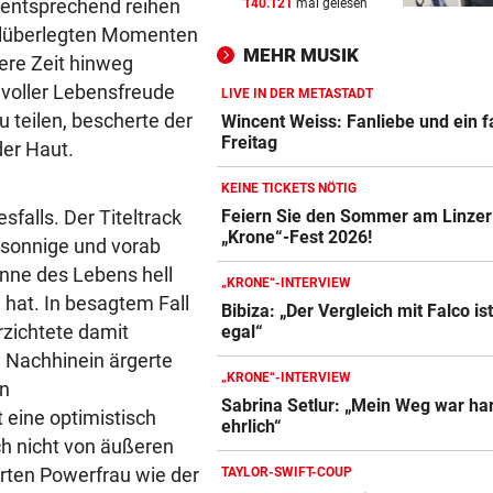
mentsprechend reihen
140.121
mal gelesen
ABER KEIN MORDVERSUCH
vor 
hlüberlegten Momenten
Messerstecher muss für zwe
MEHR MUSIK
ere Zeit hinweg
Jahre ins Gefängnis
 voller Lebensfreude
LIVE IN DER METASTADT
GELDKASSE GESTOHLEN
vor 
 teilen, bescherte der
Wincent Weiss: Fanliebe und ein f
Einbruch bei Wasserrettung:
Freitag
der Haut.
sind fassungslos“
KEINE TICKETS NÖTIG
falls. Der Titeltrack
78 FESTNAHMEN
vor 
Feiern Sie den Sommer am Linzer
„Krone“-Fest 2026!
Spanische Polizei zerschläg
s sonnige und vorab
Schleppernetzwerk
nne des Lebens hell
„KRONE“-INTERVIEW
 hat. In besagtem Fall
Bibiza: „Der Vergleich mit Falco is
rzichtete damit
egal“
 Nachhinein ärgerte
„KRONE“-INTERVIEW
en
Sabrina Setlur: „Mein Weg war har
eine optimistisch
ehrlich“
ch nicht von äußeren
erten Powerfrau wie der
TAYLOR-SWIFT-COUP