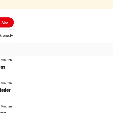
Abo
tschaft
krone.tv
Wissen
Gericht
Kolumnen
Freizeit
Reise
Ti
4 Minuten
Das
5 Minuten
ieder
7 Minuten