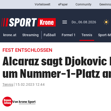
Vorteilswelt
ePaper
Community
Gewinns
close
Schließen
menu
Menü aufklappen
Do., 06.08.2026
Abonnieren
(ausgewäh
krone.at
Streaming
Fußball
Formel 1
Tennis
Sport-M
account_circle
arrow_right
Anmelden
FEST ENTSCHLOSSEN
pin_drop
arrow_right
Bundesland auswäh
Wien
Alcaraz sagt Djokovic
bookmark
Merkliste
um Nummer-1-Platz a
Suchbegriff
Tennis
15.02.2023 12:44
search
eingeben
Von
krone Sport