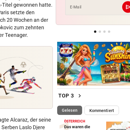
-Titel gewonnen hatte.
se
E-Mail
aris setzte den
RAPID IM EUROPACUP
„Wir kämpfen für Österreich
ach 20 Wochen an der
sonst sinkt Niveau!“
Djokovic zum zehnten
er Teenager.
CHAMPIONS-LEAGUE-TRAUM
„Wir leben noch!“ Sturm zei
sich kämpferisch
chevron_right
TOP 3
(ausgewählt)
Gelesen
Kommentiert
agte Alcaraz, der seine
ÖSTERREICH
 Serben Laslo Djere
Das waren die