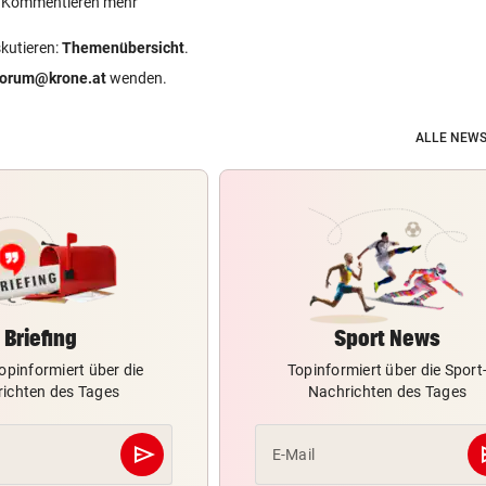
ein Kommentieren mehr
skutieren:
Themenübersicht
.
forum@krone.at
wenden.
ALLE NEWS
Briefing
Sport News
opinformiert über die
Topinformiert über die Sport
ichten des Tages
Nachrichten des Tages
send
s
E-Mail
Abschicken