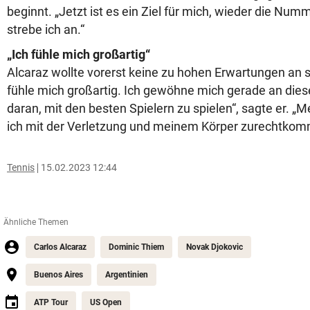
beginnt. „Jetzt ist es ein Ziel für mich, wieder die Nu
strebe ich an.“
„Ich fühle mich großartig“
Alcaraz wollte vorerst keine zu hohen Erwartungen an sic
fühle mich großartig. Ich gewöhne mich gerade an die
daran, mit den besten Spielern zu spielen“, sagte er. „M
ich mit der Verletzung und meinem Körper zurechtkomm
Tennis
15.02.2023 12:44
Ähnliche Themen
Carlos Alcaraz
Dominic Thiem
Novak Djokovic
Buenos Aires
Argentinien
ATP Tour
US Open