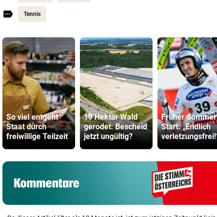
Tennis
So viel entgeht
19 Hektar Wald
Früher Sommer
Staat durch
gerodet: Bescheid
Start: „Endlich
freiwillige Teilzeit
jetzt ungültig?
verletzungsfrei!