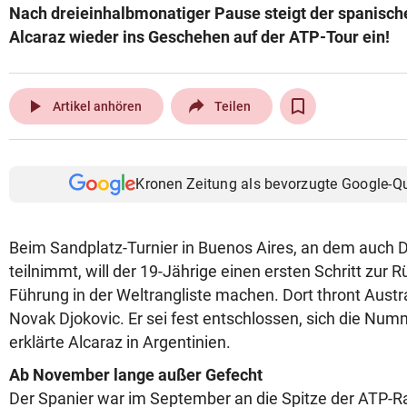
Nach dreieinhalbmonatiger Pause steigt der spanisch
© Krone Multimedia GmbH & Co KG 2026
Alcaraz wieder ins Geschehen auf der ATP-Tour ein!
Muthgasse 2, 1190 Wien
play_arrow
Artikel anhören
Teilen
Kronen Zeitung als bevorzugte Google-Q
Beim Sandplatz-Turnier in Buenos Aires, an dem auch
teilnimmt, will der 19-Jährige einen ersten Schritt zur
Führung in der Weltrangliste machen. Dort thront Austr
Novak Djokovic. Er sei fest entschlossen, sich die Num
erklärte Alcaraz in Argentinien.
Ab November lange außer Gefecht
Der Spanier war im September an die Spitze der ATP-Ran