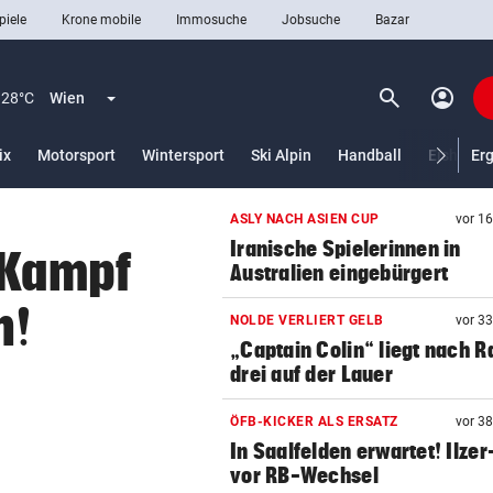
piele
Krone mobile
Immosuche
Jobsuche
Bazar
search
account_circle
Menü aufklappen
Suchen
28°C
Wien
lt)
ix
Motorsport
Wintersport
Ski Alpin
Handball
Eishocke
Er
ASLY NACH ASIEN CUP
vor 1
len
Iranische Spielerinnen in
 Kampf
Australien eingebürgert
n!
NOLDE VERLIERT GELB
vor 3
„Captain Colin“ liegt nach R
drei auf der Lauer
ÖFB-KICKER ALS ERSATZ
vor 3
In Saalfelden erwartet! Ilzer
vor RB-Wechsel