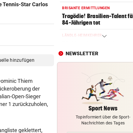
e Tennis-Star Carlos
BRISANTE ERMITTLUNGEN
Tragödie! Brasilien-Talent fä
84-Jährigen tot
LÄNDLE-HEIMKEHRER
Böckle geht gern baden,
allerdings nur im See
NEWSLETTER
uelle hinzufügen
WARUM WAR MANN DABEI?
BH-Causa bei Frauen-Tour: K
an Kontrollen
 Dominic Thiem
 Rückeroberung der
DANIEL TSCHOFENIG
alian-Open-Sieger
Früher Sommer-Start: „Endl
mer 1 zurückzuholen,
verletzungsfrei!“
Sport News
Topinformiert über die Sport-
SORGE IM WELTCUP-TROSS
Nachrichten des Tages
„Das Skifahren am Gletscher
gliste geklettert,
bald aufhören!“