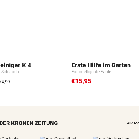
einiger K 4
Erste Hilfe im Garten
-Schlauch
Für intelligente Faule
€15,95
74,99
DER KRONEN ZEITUNG
Alle M