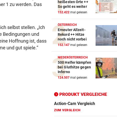
heißesten Orte ++
mmer 1 zu werden. Das
So geht es weiter
152.422
mal gelesen
Action-Cam Vergleich
ZUM VERGLEICH
ÖSTERREICH
h selbst stellen. „Ich
Erneuter Allzeit-
se Bedingungen und
Rekord ++ Hitze
Crosstrainer Vergleich
noch nicht vorbei
eine Hoffnung ist, dass
ZUM VERGLEICH
152.147
mal gelesen
e und gut spiele.“
E-Bike Vergleich
NIEDERÖSTERREICH
ZUM VERGLEICH
500 Helfer kämpfen
bei Gluthitze gegen
Elektro-Scooter Vergleich
Inferno
124.507
mal gelesen
ZUM VERGLEICH
Ergometer Vergleich
PRODUKT VERGLEICHE
ZUM VERGLEICH
Fahrrad Test
ZUM VERGLEICH