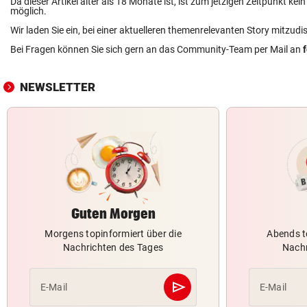
Da dieser Artikel älter als 18 Monate ist, ist zum jetzigen Zeitpunkt k
möglich.
Wir laden Sie ein, bei einer aktuelleren themenrelevanten Story mitzudi
Bei Fragen können Sie sich gern an das Community-Team per Mail an
NEWSLETTER
Guten Morgen
Morgens topinformiert über die
Abends t
Nachrichten des Tages
Nachr
send
E-Mail
E-Mail
Abschicken