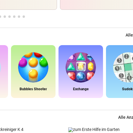
Alle
Bubbles Shooter
Exchange
Sudok
Alle An