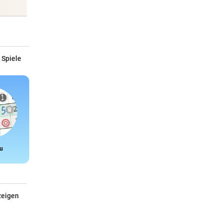
 Spiele
u
Snake
zeigen