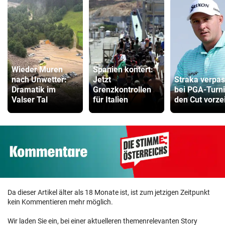
Wieder Muren
Spanien kontert:
nach Unwetter:
Jetzt
Straka verpas
Dramatik im
Grenzkontrollen
bei PGA-Turni
Valser Tal
für Italien
den Cut vorzei
Da dieser Artikel älter als 18 Monate ist, ist zum jetzigen Zeitpunkt
kein Kommentieren mehr möglich.
Wir laden Sie ein, bei einer aktuelleren themenrelevanten Story