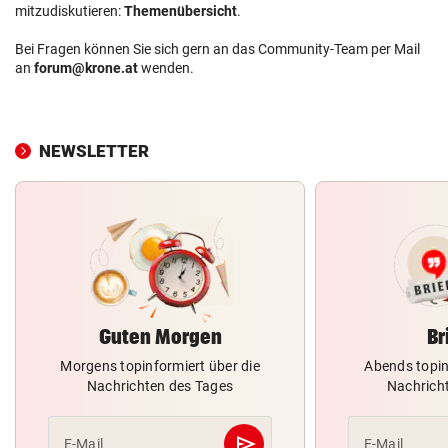
mitzudiskutieren:
Themenübersicht
.
Bei Fragen können Sie sich gern an das Community-Team per Mail
an
forum@krone.at
wenden.
NEWSLETTER
Guten Morgen
Br
Morgens topinformiert über die
Abends topin
Nachrichten des Tages
Nachrich
send
E-Mail
E-Mail