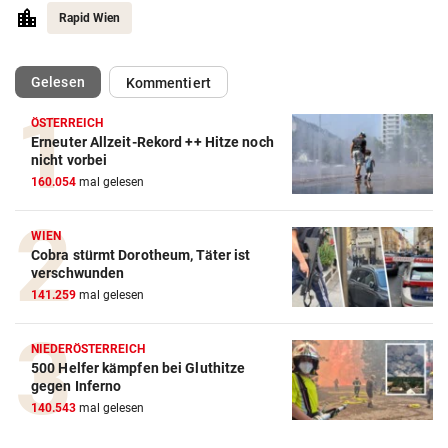
Rapid Wien
(ausgewählt)
Gelesen
Kommentiert
ÖSTERREICH
Erneuter Allzeit-Rekord ++ Hitze noch
Action-Cam Vergleich
nicht vorbei
160.054
mal gelesen
ZUM VERGLEICH
Crosstrainer Vergleich
WIEN
Cobra stürmt Dorotheum, Täter ist
ZUM VERGLEICH
verschwunden
141.259
mal gelesen
E-Bike Vergleich
ZUM VERGLEICH
NIEDERÖSTERREICH
500 Helfer kämpfen bei Gluthitze
Elektro-Scooter Vergleich
gegen Inferno
ZUM VERGLEICH
140.543
mal gelesen
Ergometer Vergleich