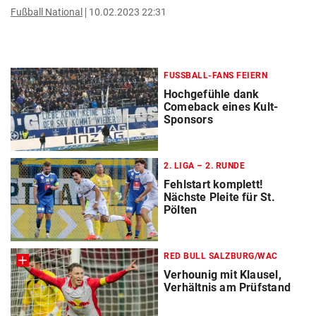
Fußball National
10.02.2023 22:31
FUSSBALL-FANS FEIERN
Hochgefühle dank
Comeback eines Kult-
Sponsors
2. LIGA – 2. RUNDE
Fehlstart komplett!
Nächste Pleite für St.
Pölten
RED BULL SALZBURG/WAC
Verhounig mit Klausel,
Verhältnis am Prüfstand