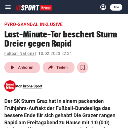
menu
account_circle
Navigation
Anmelden
Abo
close
Schließen
ein-/ausklappen
PYRO-SKANDAL INKLUSIVE
Abonnieren
Last-Minute-Tor beschert Sturm
Dreier gegen Rapid
account_circle
arrow_right
Anmelden
Fußball National
10.02.2023 22:31
pin_drop
arrow_right
Bundesland auswäh
Wien
play_arrow
Anhören
Teilen
bookmark
Merkliste
Von
krone Sport
Suchbegriff
search
Der SK Sturm Graz hat in einem packenden
eingeben
Frühjahrs-Auftakt der Fußball-Bundesliga das
bessere Ende für sich gehabt! Die Grazer rangen
Rapid am Freitagabend zu Hause mit 1:0 (0:0)