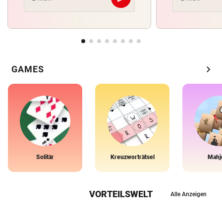
Abschicken
chevron_right
GAMES
Solitär
Kreuzworträtsel
Mahj
VORTEILSWELT
Alle Anzeigen