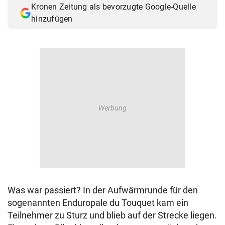
Kronen Zeitung als bevorzugte Google-Quelle
© Krone Multimedia GmbH & Co KG 2026
hinzufügen
Muthgasse 2, 1190 Wien
Was war passiert? In der Aufwärmrunde für den
sogenannten Enduropale du Touquet kam ein
Teilnehmer zu Sturz und blieb auf der Strecke liegen.