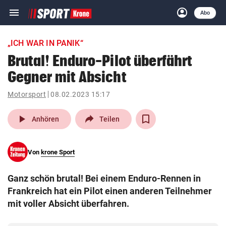
menu
account_circle
Navigation
Anmelden
Abo
close
Schließen
ein-/ausklappen
„ICH WAR IN PANIK“
Abonnieren
Brutal! Enduro-Pilot überfährt
Gegner mit Absicht
account_circle
arrow_right
Anmelden
Motorsport
08.02.2023 15:17
pin_drop
arrow_right
Bundesland auswäh
Wien
play_arrow
Anhören
Teilen
bookmark
Merkliste
Von
krone Sport
Suchbegriff
search
Ganz schön brutal! Bei einem Enduro-Rennen in
eingeben
Frankreich hat ein Pilot einen anderen Teilnehmer
mit voller Absicht überfahren.