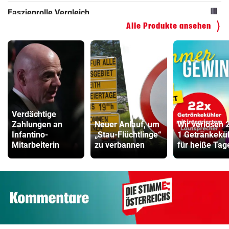
ZUM VERGLEICH
Alle Produkte ansehen
Verdächtige
Zahlungen an
Neuer Anlauf, um
Wir verlosen 
Infantino-
„Stau-Flüchtlinge“
1 Getränkekü
Mitarbeiterin
zu verbannen
für heiße Tag