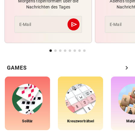
Morgens topinformiert über die
Abends topin
Nachrichten des Tages
Nachrich
send
E-Mail
E-Mail
Abschicken
chevron_right
GAMES
Solitär
Kreuzworträtsel
Mahj