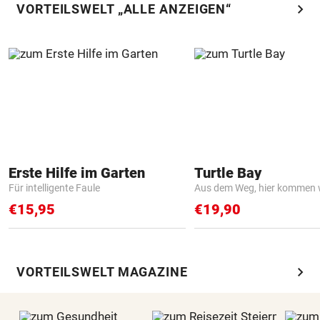
chevron_right
VORTEILSWELT „ALLE ANZEIGEN“
Erste Hilfe im Garten
Turtle Bay
Für intelligente Faule
Aus dem Weg, hier kommen w
€15,95
€19,90
chevron_right
VORTEILSWELT MAGAZINE