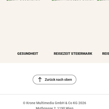
GESUNDHEIT
REISEZEIT STEIERMARK
REI
north
Zurück nach oben
© Krone Multimedia GmbH & Co KG 2026
Muthgasse 2, 1190 Wien