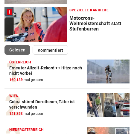
SPEZIELLE KARRIERE
Motocross-
Weltmeisterschaft statt
Stufenbarren
(ausgewählt)
Gelesen
Kommentiert
ÖSTERREICH
Erneuter Allzeit-Rekord ++ Hitze noch
Action-Cam Vergleich
nicht vorbei
160.139
mal gelesen
ZUM VERGLEICH
Crosstrainer Vergleich
WIEN
Cobra stürmt Dorotheum, Täter ist
ZUM VERGLEICH
verschwunden
141.353
mal gelesen
E-Bike Vergleich
ZUM VERGLEICH
NIEDERÖSTERREICH