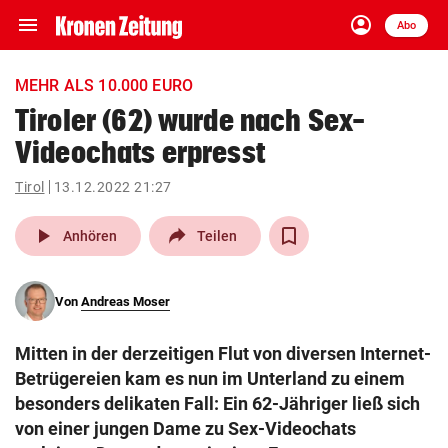
menu
account_circle
Navigation
Anmelden
Abo
close
Schließen
ein-/ausklappen
MEHR ALS 10.000 EURO
Abonnieren
Tiroler (62) wurde nach Sex-
Videochats erpresst
account_circle
arrow_right
Anmelden
Tirol
13.12.2022 21:27
pin_drop
arrow_right
Bundesland auswäh
Wien
play_arrow
Anhören
Teilen
bookmark
Merkliste
Von
Andreas Moser
Suchbegriff
search
Mitten in der derzeitigen Flut von diversen Internet-
eingeben
Betrügereien kam es nun im Unterland zu einem
besonders delikaten Fall: Ein 62-Jähriger ließ sich
von einer jungen Dame zu Sex-Videochats