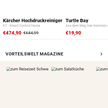
Kärcher Hochdruckreiniger
Turtle Bay
K7 - Smart Control Home
Aus dem Weg, hier kommen w
€474,90
€19,90
€644,99
chevron_right
VORTEILSWELT MAGAZINE