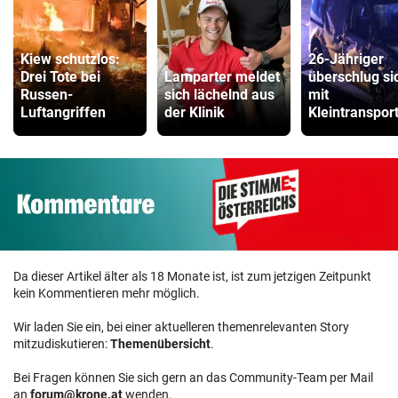
Kiew schutzlos:
26-Jähriger
Drei Tote bei
Lamparter meldet
überschlug si
Russen-
sich lächelnd aus
mit
Luftangriffen
der Klinik
Kleintranspor
Da dieser Artikel älter als 18 Monate ist, ist zum jetzigen Zeitpunkt
kein Kommentieren mehr möglich.
Wir laden Sie ein, bei einer aktuelleren themenrelevanten Story
mitzudiskutieren:
Themenübersicht
.
Bei Fragen können Sie sich gern an das Community-Team per Mail
an
forum@krone.at
wenden.