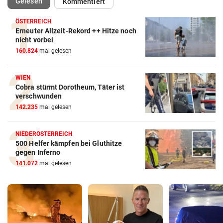
(ausgewählt)
Gelesen
Kommentiert
ÖSTERREICH
Erneuter Allzeit-Rekord ++ Hitze noch
nicht vorbei
160.824
mal gelesen
WIEN
Cobra stürmt Dorotheum, Täter ist
verschwunden
142.235
mal gelesen
NIEDERÖSTERREICH
500 Helfer kämpfen bei Gluthitze
gegen Inferno
141.072
mal gelesen