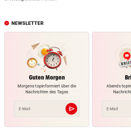
NEWSLETTER
Guten Morgen
Br
Morgens topinformiert über die
Abends topin
Nachrichten des Tages
Nachrich
send
E-Mail
E-Mail
Abschicken