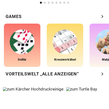
chevron_right
GAMES
Solitär
Kreuzworträtsel
Mahj
chevron_right
VORTEILSWELT „ALLE ANZEIGEN“