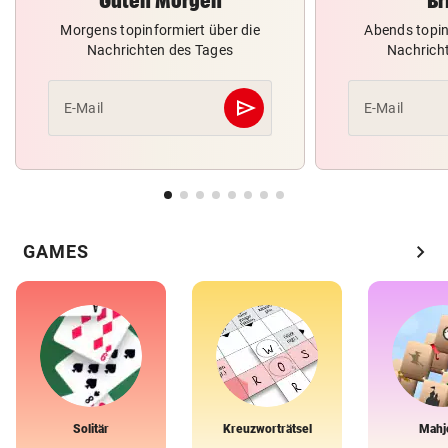
Guten Morgen
Br
Morgens topinformiert über die
Abends topin
Nachrichten des Tages
Nachrich
send
E-Mail
E-Mail
Abschicken
chevron_right
GAMES
Solitär
Kreuzworträtsel
Mahj