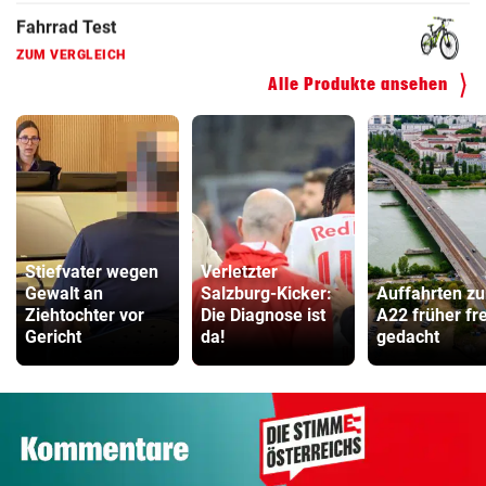
Kinderfahrrad Vergleich
ZUM VERGLEICH
Alle Produkte ansehen
Stiefvater wegen
Verletzter
Gewalt an
Salzburg-Kicker:
Auffahrten zu
Ziehtochter vor
Die Diagnose ist
A22 früher fre
Gericht
da!
gedacht