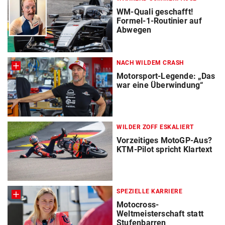
WM-Quali geschafft!
Formel-1-Routinier auf
Abwegen
NACH WILDEM CRASH
Motorsport-Legende: „Das
war eine Überwindung“
WILDER ZOFF ESKALIERT
Vorzeitiges MotoGP-Aus?
KTM-Pilot spricht Klartext
SPEZIELLE KARRIERE
Motocross-
Weltmeisterschaft statt
Stufenbarren