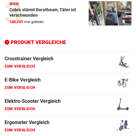
WIEN
Cobra stürmt Dorotheum, Täter ist
Elektro-Scooter Vergleich
verschwunden
ZUM VERGLEICH
140.245
mal gelesen
Ergometer Vergleich
PRODUKT VERGLEICHE
ZUM VERGLEICH
Fahrrad Test
ZUM VERGLEICH
Fahrradanhänger Vergleich
ZUM VERGLEICH
Faszienrolle Vergleich
ZUM VERGLEICH
Hoverboard Vergleich
ZUM VERGLEICH