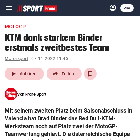
menu
account_circle
Navigation
Anmelden
Abo
close
Schließen
ein-/ausklappen
MOTOGP
Abonnieren
KTM dank starkem Binder
erstmals zweitbestes Team
account_circle
arrow_right
Anmelden
Motorsport
07.11.2022 11:45
pin_drop
arrow_right
Bundesland auswäh
Wien
play_arrow
Anhören
Teilen
bookmark
Merkliste
Von
krone Sport
Suchbegriff
search
Mit seinem zweiten Platz beim Saisonabschluss in
eingeben
Valencia hat Brad Binder das Red Bull-KTM-
Werksteam noch auf Platz zwei der MotoGP-
Teamwertung gehievt. Die österreichische Equipe