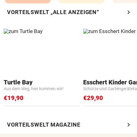
chevron_right
VORTEILSWELT „ALLE ANZEIGEN“
Turtle Bay
Aus dem Weg, hier kommen wir!
Schürze und Gartengerätet
€19,90
€29,90
chevron_right
VORTEILSWELT MAGAZINE