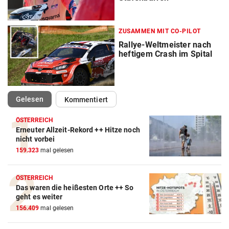
ZUSAMMEN MIT CO-PILOT
Rallye-Weltmeister nach
heftigem Crash im Spital
(ausgewählt)
Gelesen
Kommentiert
ÖSTERREICH
Erneuter Allzeit-Rekord ++ Hitze noch
nicht vorbei
Action-Cam Vergleich
159.323
mal gelesen
ZUM VERGLEICH
Crosstrainer Vergleich
ÖSTERREICH
Das waren die heißesten Orte ++ So
ZUM VERGLEICH
geht es weiter
156.409
mal gelesen
E-Bike Vergleich
ZUM VERGLEICH