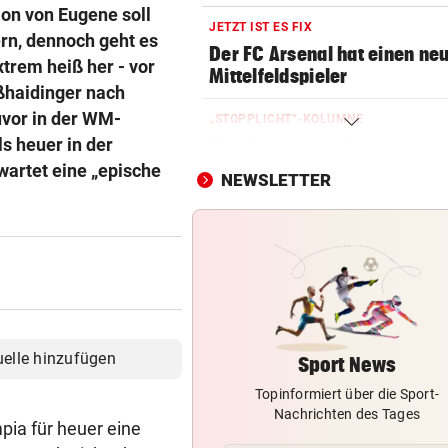
on von Eugene soll
JETZT IST ES FIX
rn, dennoch geht es
Der FC Arsenal hat einen ne
xtrem heiß her - vor
Mittelfeldspieler
ßhaidinger nach
uvor in der WM-
„STOPPLICHT“-KOLUMNE
s heuer in der
Wie Schoitl und Gneisser im
„Kaisermühlen Blues“
wartet eine „epische
NEWSLETTER
MEDIEN BERICHTEN:
Nach schwerer Krankheit! T
um Jorge Messi
SKI-ASS ATMET DURCH
Nach Zitterpartie ist die Zuk
abgesichert
uelle hinzufügen
Sport News
Topinformiert über die Sport-
DISKUTIEREN SIE MIT!
Nachrichten des Tages
Wie viel Macht darf Infantin
ia für heuer eine
haben?