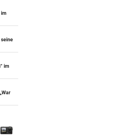
 im
 seine
n“ im
 „War