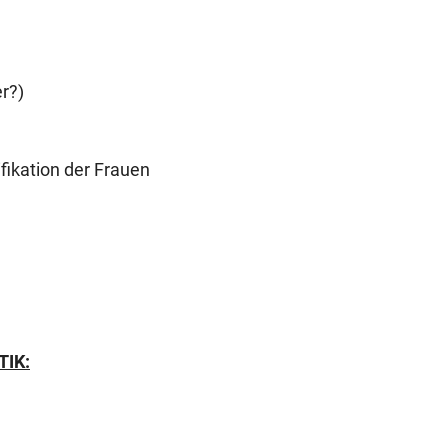
r?)
ifikation der Frauen
TIK: