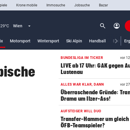
piele
Krone mobile
Immosuche
Jobsuche
Bazar
search
account_circle
Menü aufklappen
Suchen
29°C
Wien
(ausgewählt)
ix
Motorsport
Wintersport
Ski Alpin
Handball
Eishocke
Er
BUNDESLIGA IM TICKER
vor 1
len
LIVE ab 17 Uhr: GAK gegen Au
pische
Lustenau
ALLES WAR KLAR, DANN
vor 2
Überraschende Gründe: Tran
Drama um Ilzer-Ass!
AUFSTEIGER WILL DUO
Transfer-Hammer um gleich
ÖFB-Teamspieler?