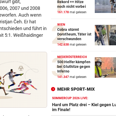
swurf gibt,
Rekord ++ Hitze
noch nicht vorbei
 2006, 2007 und 2008
161.178
mal gelesen
geworfen. Auch wenn
ristjan Čeh. Er hat
WIEN
ntschieden und führt in
Cobra stürmt
Dorotheum, Täter ist
it 5:1. Weißhaidinger
verschwunden
142.638
mal gelesen
NIEDERÖSTERREICH
500 Helfer kämpfen
bei Gluthitze gegen
Inferno
141.347
mal gelesen
MEHR SPORT-MIX
SOMMERCUP 2026 LIVE:
Hard um Platz drei – Kiel gegen L
im Finale!