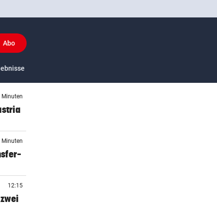
Abo
y
gebnisse
US-Sport
2 Minuten
stria
7 Minuten
sfer-
12:15
 zwei