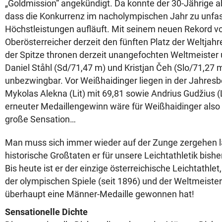
„Goldmission“ angekündigt. Da konnte der 30-Jährige a
dass die Konkurrenz im nacholympischen Jahr zu unfa
Höchstleistungen aufläuft. Mit seinem neuen Rekord v
Oberösterreicher derzeit den fünften Platz der Weltjahr
der Spitze thronen derzeit unangefochten Weltmeister
Daniel Ståhl (Sd/71,47 m) und Kristjan Čeh (Slo/71,27 
unbezwingbar. Vor Weißhaidinger liegen in der Jahresb
Mykolas Alekna (Lit) mit 69,81 sowie Andrius Gudžius (
erneuter Medaillengewinn wäre für Weißhaidinger also
große Sensation…
Man muss sich immer wieder auf der Zunge zergehen l
historische Großtaten er für unsere Leichtathletik bishe
Bis heute ist er der einzige österreichische Leichtathlet
der olympischen Spiele (seit 1896) und der Weltmeister
überhaupt eine Männer-Medaille gewonnen hat!
Sensationelle Dichte