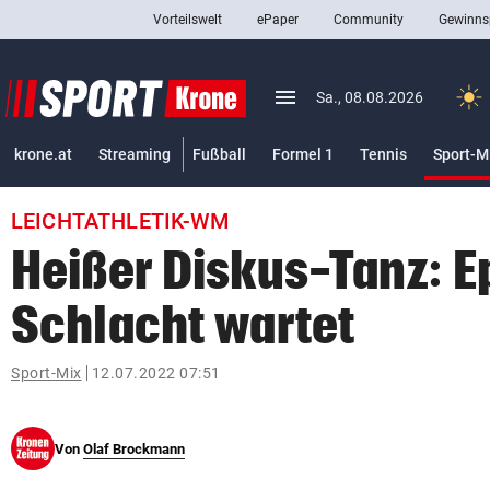
Vorteilswelt
ePaper
Community
Gewinns
close
Schließen
menu
Menü aufklappen
Sa., 08.08.2026
Abonnieren
krone.at
Streaming
Fußball
Formel 1
Tennis
Sport-M
account_circle
arrow_right
Anmelden
LEICHTATHLETIK-WM
pin_drop
arrow_right
Bundesland auswäh
Wien
Heißer Diskus-Tanz: E
bookmark
Merkliste
Schlacht wartet
Suchbegriff
Sport-Mix
12.07.2022 07:51
search
eingeben
Von
Olaf Brockmann