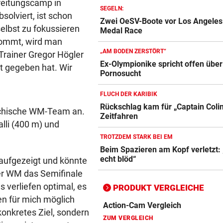
ereitungscamp in
SEGELN:
solviert, ist schon
Zwei OeSV-Boote vor Los Angeles
selbst zu fokussieren
Medal Race
kommt, wird man
„AM BODEN ZERSTÖRT“
Trainer Gregor Högler
Action-Cam Vergleich
Ex-Olympionike spricht offen über
ht gegeben hat. Wir
Pornosucht
ZUM VERGLEICH
Crosstrainer Vergleich
FLUCH DER KARIBIK
Rückschlag kam für „Captain Coli
ZUM VERGLEICH
eichische WM-Team an.
Zeitfahren
lli (400 m) und
E-Bike Vergleich
TROTZDEM STARK BEI EM
ZUM VERGLEICH
Beim Spazieren am Kopf verletzt:
echt blöd“
aufgezeigt und könnte
Elektro-Scooter Vergleich
der WM das Semifinale
ZUM VERGLEICH
gs verliefen optimal, es
PRODUKT VERGLEICHE
en für mich möglich
Ergometer Vergleich
konkretes Ziel, sondern
ZUM VERGLEICH