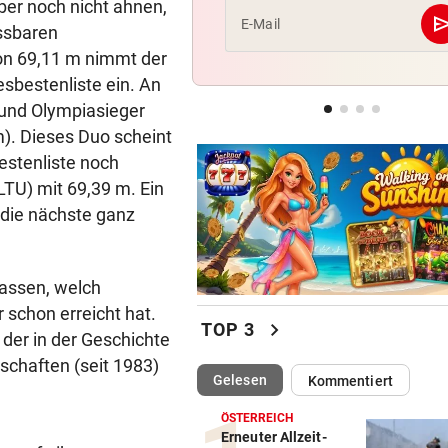
ber noch nicht ahnen,
se
E-Mail
ssbaren
SEGELN:
on 69,11 m nimmt der
Zwei OeSV-Boote vor Los An
esbestenliste ein. An
im Medal Race
 und Olympiasieger
NHL-STAR IN GRAZ:
m). Dieses Duo scheint
„Ich habe selbst zu einem V
estenliste noch
aufgeschaut!“
LTU) mit 69,39 m. Ein
 die nächste ganz
assen, welch
r schon erreicht hat.
chevron_right
TOP 3
, der in der Geschichte
schaften (seit 1983)
(ausgewählt)
Gelesen
Kommentiert
ÖSTERREICH
Erneuter Allzeit-