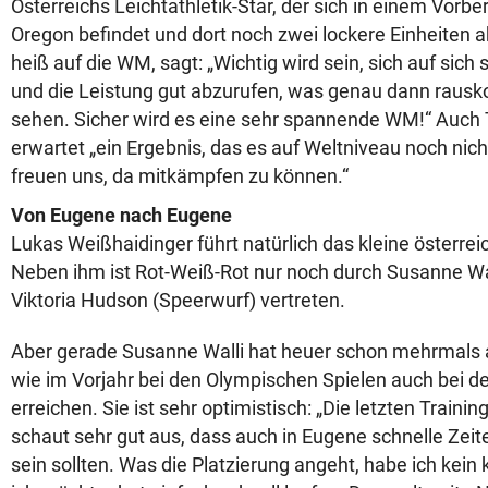
Österreichs Leichtathletik-Star, der sich in einem Vorb
Oregon befindet und dort noch zwei lockere Einheiten ab
heiß auf die WM, sagt: „Wichtig wird sein, sich auf sich 
und die Leistung gut abzurufen, was genau dann raus
sehen. Sicher wird es eine sehr spannende WM!“ Auch 
erwartet „ein Ergebnis, das es auf Weltniveau noch nic
freuen uns, da mitkämpfen zu können.“
Von Eugene nach Eugene
Lukas Weißhaidinger führt natürlich das kleine österr
Neben ihm ist Rot-Weiß-Rot nur noch durch Susanne Wa
Viktoria Hudson (Speerwurf) vertreten.
Aber gerade Susanne Walli hat heuer schon mehrmals 
wie im Vorjahr bei den Olympischen Spielen auch bei 
erreichen. Sie ist sehr optimistisch: „Die letzten Trainin
schaut sehr gut aus, dass auch in Eugene schnelle Zeit
sein sollten. Was die Platzierung angeht, habe ich kein 