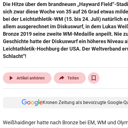
Die Hitze über dem brandneuen „Hayward Field“-Stadi
© Krone Multimedia GmbH & Co KG 2026
sich zwar diese Woche von 35 auf 26 Grad etwas milde
Muthgasse 2, 1190 Wien
bei der Leichtathletik-WM (15. bis 24. Juli) natürlich e
allem ausgerechnet im Diskuswurf, in dem Lukas Wei
Bronze 2019 seine zweite WM-Medaille anpeilt. Nie z
Geschichte hatte der Diskuswurf ein höheres Niveau al
Leichtathletik-Hochburg der USA. Der Weltverband er
Schlacht“!
play_arrow
Artikel anhören
Teilen
Kronen Zeitung als bevorzugte Google-Q
Weißhaidinger hatte nach Bronze bei EM, WM und Olymp