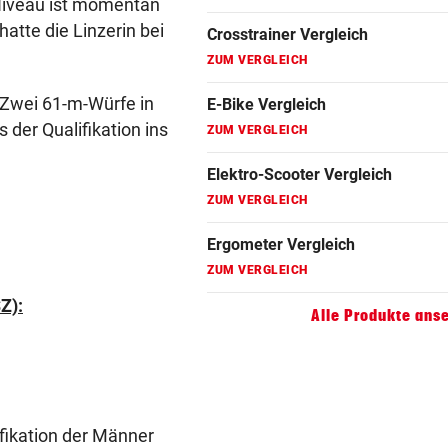
 Niveau ist momentan
Fahrrad Test
atte die Linzerin bei
ZUM VERGLEICH
Fahrradanhänger Vergleich
 Zwei 61-m-Würfe in
ZUM VERGLEICH
 der Qualifikation ins
Faszienrolle Vergleich
ZUM VERGLEICH
Hoverboard Vergleich
ZUM VERGLEICH
Kinderfahrrad Vergleich
Z):
Alle Produkte ans
ZUM VERGLEICH
ifikation der Männer