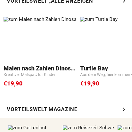
chevron_right
VORTEILSWELT „ALLE ANZEIGEN“
Malen nach Zahlen Dinosaurier
Turtle Bay
Kreativer Malspaß für Kinder
Aus dem Weg, hier kommen w
€19,90
€19,90
chevron_right
VORTEILSWELT MAGAZINE