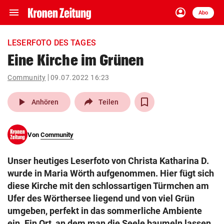
menu
account_circle
Navigation
Anmelden
Abo
close
Schließen
ein-/ausklappen
LESERFOTO DES TAGES
Abonnieren
Eine Kirche im Grünen
account_circle
arrow_right
Community
09.07.2022 16:23
Anmelden
play_arrow
Anhören
Teilen
pin_drop
arrow_right
Bundesland auswäh
Wien
bookmark
Von
Community
Merkliste
Unser heutiges Leserfoto von Christa Katharina D.
Suchbegriff
wurde in Maria Wörth aufgenommen. Hier fügt sich
search
eingeben
diese Kirche mit den schlossartigen Türmchen am
Ufer des Wörthersee liegend und von viel Grün
umgeben, perfekt in das sommerliche Ambiente
ein. Ein Ort, an dem man die Seele baumeln lassen