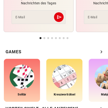
Nachrichten des Tages
Nachrich
send
E-Mail
E-Mail
Abschicken
chevron_right
GAMES
Solitär
Kreuzworträtsel
Mahj