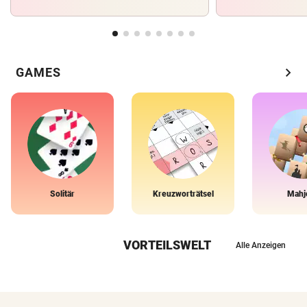
chevron_right
GAMES
Solitär
Kreuzworträtsel
Mahj
VORTEILSWELT
Alle Anzeigen