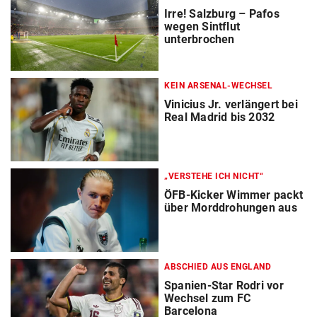
Irre! Salzburg – Pafos
wegen Sintflut
unterbrochen
KEIN ARSENAL-WECHSEL
Vinicius Jr. verlängert bei
Real Madrid bis 2032
„VERSTEHE ICH NICHT“
ÖFB-Kicker Wimmer packt
über Morddrohungen aus
ABSCHIED AUS ENGLAND
Spanien-Star Rodri vor
Wechsel zum FC
Barcelona