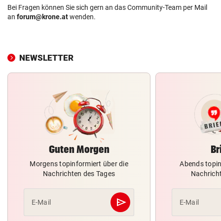
Bei Fragen können Sie sich gern an das Community-Team per Mail
an
forum@krone.at
wenden.
NEWSLETTER
Guten Morgen
Br
Morgens topinformiert über die
Abends topin
Nachrichten des Tages
Nachrich
send
E-Mail
E-Mail
Abschicken