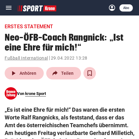
menu
account_circle
Navigation
Anmelden
Abo
close
Schließen
ein-/ausklappen
ERSTES STATEMENT
Abonnieren
Neo-ÖFB-Coach Rangnick: „Ist
eine Ehre für mich!“
account_circle
arrow_right
Anmelden
Fußball International
29.04.2022 13:28
pin_drop
arrow_right
Bundesland auswäh
Wien
play_arrow
Anhören
Teilen
bookmark
Merkliste
Von
krone Sport
Suchbegriff
search
„Es ist eine Ehre für mich!“ Das waren die ersten
eingeben
Worte Ralf Rangnicks, als feststand, dass er das
Amt des österreichischen Teamchefs übernimmt.
Am heutigen Freitag verlautbarte Gerhard Milletich,