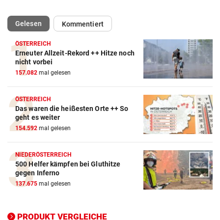
(ausgewählt)
Gelesen
Kommentiert
ÖSTERREICH
Erneuter Allzeit-Rekord ++ Hitze noch
Action-Cam Vergleich
nicht vorbei
157.082
mal gelesen
ZUM VERGLEICH
Crosstrainer Vergleich
ÖSTERREICH
Das waren die heißesten Orte ++ So
ZUM VERGLEICH
geht es weiter
154.592
mal gelesen
E-Bike Vergleich
ZUM VERGLEICH
NIEDERÖSTERREICH
500 Helfer kämpfen bei Gluthitze
Elektro-Scooter Vergleich
gegen Inferno
ZUM VERGLEICH
137.675
mal gelesen
Ergometer Vergleich
ZUM VERGLEICH
PRODUKT VERGLEICHE