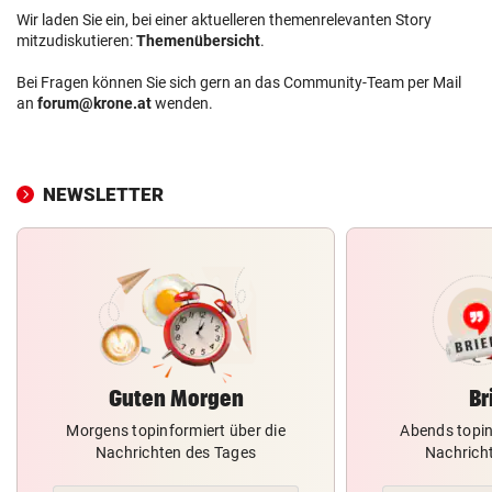
Wir laden Sie ein, bei einer aktuelleren themenrelevanten Story
mitzudiskutieren:
Themenübersicht
.
Bei Fragen können Sie sich gern an das Community-Team per Mail
an
forum@krone.at
wenden.
NEWSLETTER
Guten Morgen
Br
Morgens topinformiert über die
Abends topin
Nachrichten des Tages
Nachrich