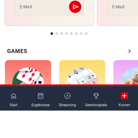
send
E-Mail
E-Mail
Abschicken
chevron_right
GAMES
NaN%
Start
Ergebnisse
Streaming
Gewinnspiele
Krone+
Solitär
Kreuzworträtsel
Mahj
VORTEILSWELT
Alle Anzeigen