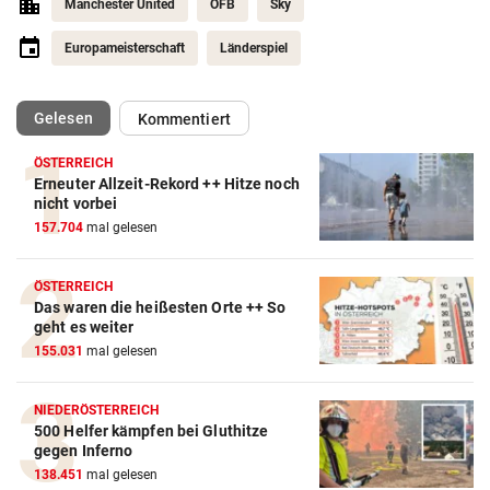
Manchester United
ÖFB
Sky
Europameisterschaft
Länderspiel
(ausgewählt)
Gelesen
Kommentiert
ÖSTERREICH
Erneuter Allzeit-Rekord ++ Hitze noch
Action-Cam Vergleich
nicht vorbei
157.704
mal gelesen
ZUM VERGLEICH
Crosstrainer Vergleich
ÖSTERREICH
Das waren die heißesten Orte ++ So
ZUM VERGLEICH
geht es weiter
155.031
mal gelesen
E-Bike Vergleich
ZUM VERGLEICH
NIEDERÖSTERREICH
500 Helfer kämpfen bei Gluthitze
Elektro-Scooter Vergleich
gegen Inferno
ZUM VERGLEICH
138.451
mal gelesen