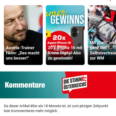
Mit „Colli“ un
Austria-Trainer
20 x iPhone 16 mit
ganz viel
Helm: „Das macht
Krone Digital-Abo
Selbstvertrau
uns besser!“
zu gewinnen!
zur WM
Da dieser Artikel älter als 18 Monate ist, ist zum jetzigen Zeitpunkt
kein Kommentieren mehr möglich.