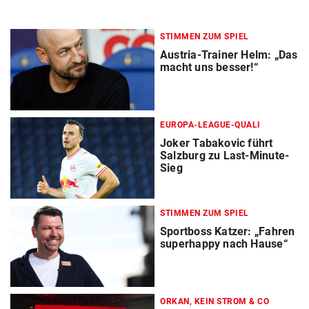
STIMMEN ZUM SPIEL
Austria-Trainer Helm: „Das
macht uns besser!“
EUROPA-LEAGUE-QUALI
Joker Tabakovic führt
Salzburg zu Last-Minute-
Sieg
STIMMEN ZUM SPIEL
Sportboss Katzer: „Fahren
superhappy nach Hause“
ORKAN, KEIN STROM & CO