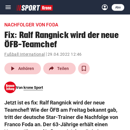
menu
account_circle
Navigation
Anmelden
Abo
close
Schließen
ein-/ausklappen
NACHFOLGER VON FODA
Abonnieren
Fix: Ralf Rangnick wird der neue
ÖFB-Teamchef
account_circle
arrow_right
Anmelden
Fußball International
29.04.2022 12:46
pin_drop
arrow_right
Bundesland auswäh
Wien
play_arrow
Anhören
Teilen
bookmark
Merkliste
Von
krone Sport
Suchbegriff
search
Jetzt ist es fix: Ralf Rangnick wird der neue
eingeben
Teamchef! Wie der ÖFB am Freitag bekannt gab,
tritt der deutsche Star-Trainer die Nachfolge von
Franco Foda an. Der 63-Jährige erhält einen