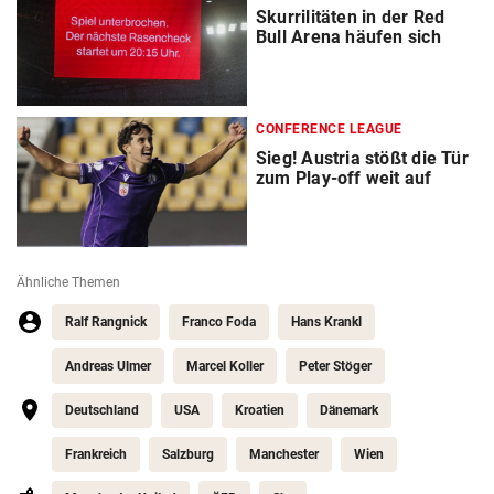
Skurrilitäten in der Red
Bull Arena häufen sich
CONFERENCE LEAGUE
Sieg! Austria stößt die Tür
zum Play-off weit auf
Ähnliche Themen
Ralf Rangnick
Franco Foda
Hans Krankl
Andreas Ulmer
Marcel Koller
Peter Stöger
Deutschland
USA
Kroatien
Dänemark
Frankreich
Salzburg
Manchester
Wien