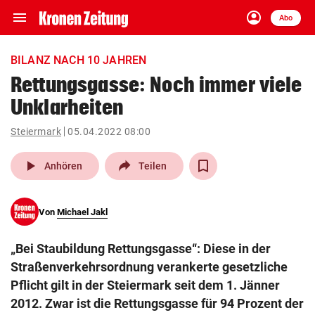
menu
account_circle
Navigation
Anmelden
Abo
close
Schließen
ein-/ausklappen
BILANZ NACH 10 JAHREN
Abonnieren
Rettungsgasse: Noch immer viele
Unklarheiten
account_circle
arrow_right
Anmelden
Steiermark
05.04.2022 08:00
pin_drop
arrow_right
Bundesland auswäh
Wien
play_arrow
Anhören
Teilen
bookmark
Merkliste
Von
Michael Jakl
Suchbegriff
search
„Bei Staubildung Rettungsgasse“: Diese in der
eingeben
Straßenverkehrsordnung verankerte gesetzliche
Pflicht gilt in der Steiermark seit dem 1. Jänner
2012. Zwar ist die Rettungsgasse für 94 Prozent der