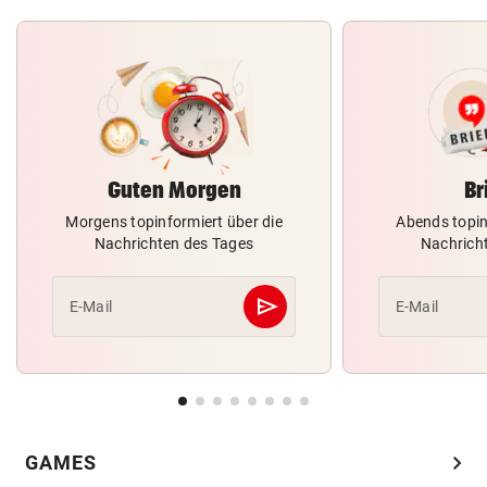
Guten Morgen
Br
Morgens topinformiert über die
Abends topin
Nachrichten des Tages
Nachrich
send
E-Mail
E-Mail
Abschicken
chevron_right
GAMES