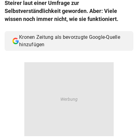
Steirer laut einer Umfrage zur
© Krone Multimedia GmbH & Co KG 2026
Selbstverständlichkeit geworden. Aber: Viele
Muthgasse 2, 1190 Wien
wissen noch immer nicht, wie sie funktioniert.
Kronen Zeitung als bevorzugte Google-Quelle
hinzufügen