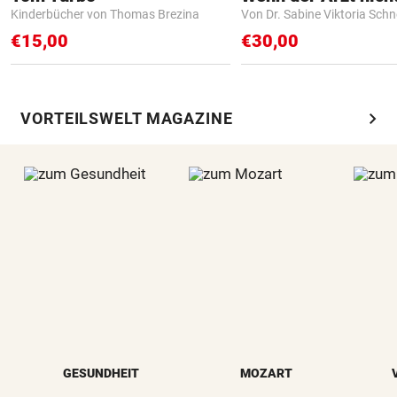
Kinderbücher von Thomas Brezina
Von Dr. Sabine Viktoria Schn
€15,00
€30,00
chevron_right
VORTEILSWELT MAGAZINE
GESUNDHEIT
MOZART