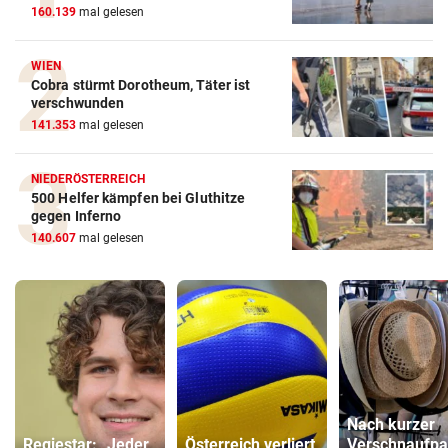
160.139
mal gelesen
WIEN
Cobra stürmt Dorotheum, Täter ist
verschwunden
141.353
mal gelesen
NIEDERÖSTERREICH
500 Helfer kämpfen bei Gluthitze
gegen Inferno
140.607
mal gelesen
Nach kurzer
Regiestar: „Jeder
Österreich verliert
Verschnaufp