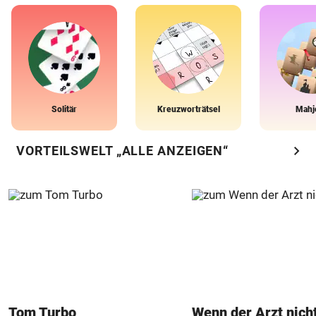
Solitär
Kreuzworträtsel
Mahj
chevron_right
VORTEILSWELT „ALLE ANZEIGEN“
Tom Turbo