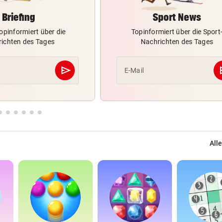
Briefing
Sport News
opinformiert über die
Topinformiert über die Sport
ichten des Tages
Nachrichten des Tages
send
s
E-Mail
Abschicken
Alle