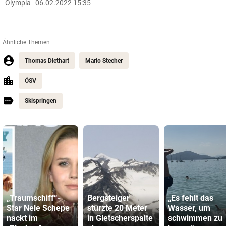
Olympia
06.02.2022 15:35
Ähnliche Themen
Thomas Diethart
Mario Stecher
ÖSV
Skispringen
„Traumschiff“-
Bergsteiger
„Es fehlt das
Star Nele Schepe
stürzte 20 Meter
Wasser, um
nackt im
in Gletscherspalte
schwimmen zu