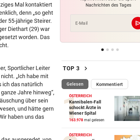
ziges Mal kontaktiert
Nachrichten des Tages
Nächster Brasilien-Star ko
enklich, denn „so geht
den Wörthersee
er 55-jährige Steirer.
se
E-Mail
er Diethart (29) war
DANK MEGA-ABLÖSE
geste
Ex-Salzburg-Coach überni
ngesetzt worden. Das
Premier-League-Klub
cht.
CHAMPIONS-LEAGUE-QUALI
geste
Darum spielte Sturm Graz o
chevron_right
, Sportlicher Leiter
TOP 3
Brustsponsor
nicht. „Ich habe mit
 ich das natürlich
(ausgewählt)
Gelesen
Kommentiert
s ganze Jahre hinweg“,
ÖSTERREICH
täuschung über sein
Kannibalen-Fall
schockt Ärzte in
ewesen, und hätte gern
Wiener Spital
. Wir haben uns das
163.978
mal gelesen
ÖSTERREICH
n das ausgeredet, von