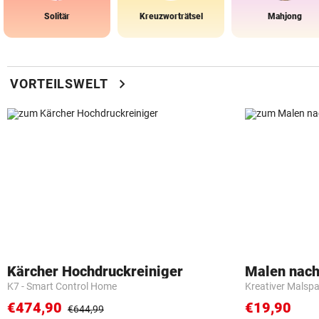
Solitär
Kreuzworträtsel
Mahjong
chevron_right
VORTEILSWELT
Kärcher Hochdruckreiniger
Malen nach
K7 - Smart Control Home
Kreativer Malspa
€474,90
€19,90
€644,99