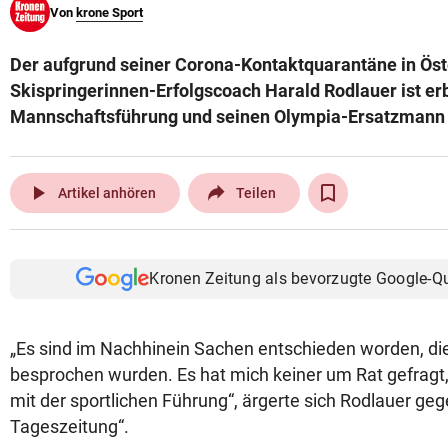
Von
krone Sport
© Krone Multimedia GmbH & Co KG 2026
Muthgasse 2, 1190 Wien
Der aufgrund seiner Corona-Kontaktquarantäne in Öst
Skispringerinnen-Erfolgscoach Harald Rodlauer ist erb
Mannschaftsführung und seinen Olympia-Ersatzmann 
play_arrow
Artikel anhören
Teilen
Kronen Zeitung als bevorzugte Google-Q
„Es sind im Nachhinein Sachen entschieden worden, die
besprochen wurden. Es hat mich keiner um Rat gefragt, 
mit der sportlichen Führung“, ärgerte sich Rodlauer geg
Tageszeitung“.