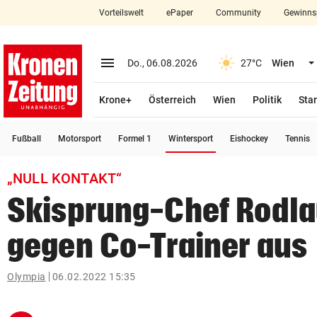
Vorteilswelt
ePaper
Community
Gewinns
close
Schließen
menu
Menü aufklappen
Do., 06.08.2026
27°C
Wien
Abonnieren
Krone+
Österreich
Wien
Politik
Star
account_circle
arrow_right
Anmelden
(ausgewählt)
Fußball
Motorsport
Formel 1
Wintersport
Eishockey
Tennis
pin_drop
arrow_right
Bundesland auswäh
Wien
„NULL KONTAKT“
bookmark
Merkliste
Skisprung-Chef Rodlau
gegen Co-Trainer aus
Suchbegriff
search
eingeben
Olympia
06.02.2022 15:35