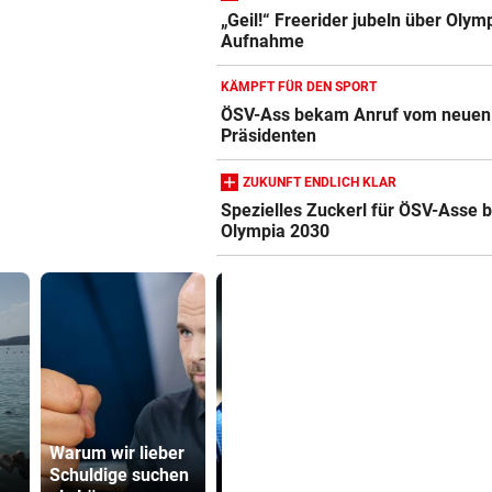
„Geil!“ Freerider jubeln über Olym
Aufnahme
KÄMPFT FÜR DEN SPORT
ÖSV-Ass bekam Anruf vom neuen
Präsidenten
ZUKUNFT ENDLICH KLAR
Spezielles Zuckerl für ÖSV-Asse b
Olympia 2030
Ex-Salzburg-
500 Helfer
Warum wir lieber
Coach übernimmt
kämpfen be
Schuldige suchen
Premier-League-
Gluthitze g