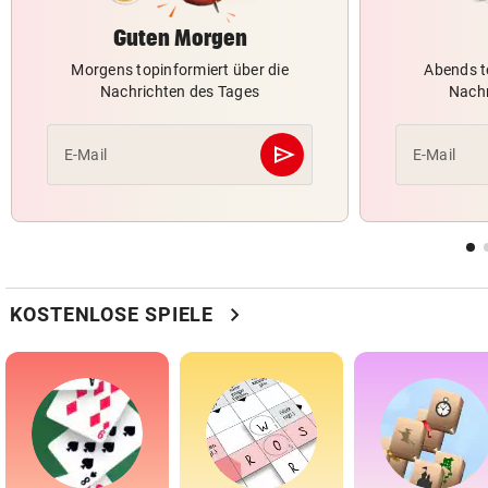
Guten Morgen
Morgens topinformiert über die
Abends t
Nachrichten des Tages
Nachr
send
E-Mail
E-Mail
Abschicken
chevron_right
KOSTENLOSE SPIELE