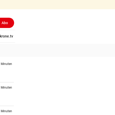
Abo
tschaft
krone.tv
Wissen
Gericht
Kolumnen
Freizeit
Reise
Ti
4 Minuten
9 Minuten
9 Minuten