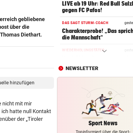
LIVE ab 19 Uhr: Red Bull Sal
gegen FC Pafos!
erreich gebliebene
DAS SAGT STURM-COACH
geste
ost über die
Charakterprobe! „Das sprich
Thomas Diethart.
die Mannschaft“
WIEDERHOLUNGSTÄTER
geste
Nach Eklat: Sperre gegen S
Eto‘o aufgehoben
NEWSLETTER
CHAMPIONS-LEAGUE-QUALI
geste
uelle hinzufügen
Sturm Graz bei Fenerbahce
Istanbul ohne Chance
 nicht mit mir
FRÜCHTL „NEUER ZWEIER“
geste
ich hatte null Kontakt
Red Bull Salzburg hat neuen
enüber der „Tiroler
Tormann gefunden
Sport News
Topinformiert über die Sport-
BEI RONALDINHO-BESUCH
geste