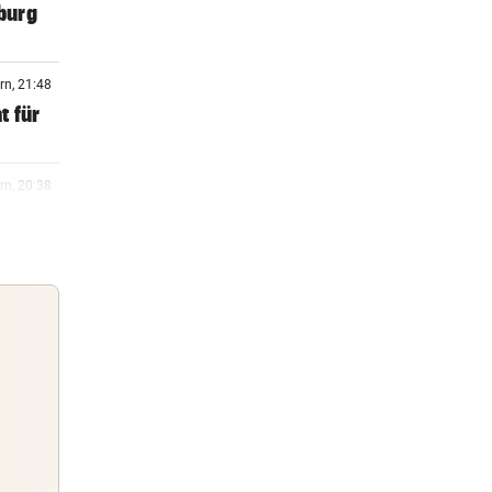
zburg
rn, 21:48
t für
rn, 20:38
amuel
rn, 19:58
rn, 19:30
Guten Morgen
Morgens topinformiert über die
rn, 18:58