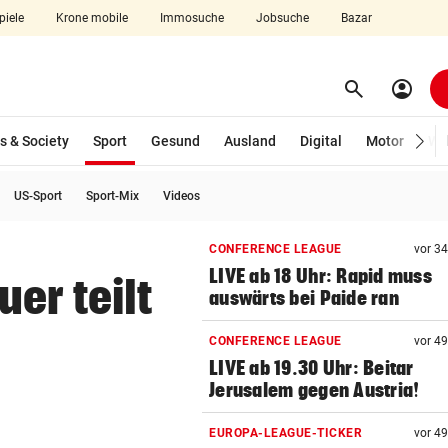
piele
Krone mobile
Immosuche
Jobsuche
Bazar
search
account_circle
Menü aufklappen
Suchen
(ausgewählt)
s & Society
Sport
Gesund
Ausland
Digital
Motor
Wir
US-Sport
Sport-Mix
Videos
len
CONFERENCE LEAGUE
vor 3
LIVE ab 18 Uhr: Rapid muss
er teilt
auswärts bei Paide ran
CONFERENCE LEAGUE
vor 4
LIVE ab 19.30 Uhr: Beitar
Jerusalem gegen Austria!
EUROPA-LEAGUE-TICKER
vor 4