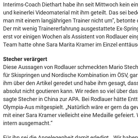
Interims-Coach Diethart habe ihn seit Mittwoch kein ein
und keinerlei Videomaterial mit ihm geteilt. Das sei bed
man mit einem langjährigen Trainer nicht um“, betonte d
Der mit wenig Trainererfahrung ausgestattete Ex-Spring
erst vor einigen Wochen als Assistent von Rodlauer ei
Team hatte ohne Sara Marita Kramer im Einzel enttäus
Stecher verärgert
Diese Aussagen von Rodlauer schmeckten Mario Stecher
für Skispringen und Nordische Kombination im ÖSV, gar 
ihm über den Artikel geredet und habe ihm gesagt, dass
absolut nicht goutieren kann. Wir reden so viel über da
sagte Stecher in China zur APA. Bei Rodlauer hätte Ent
Olympia-Aus mitgespielt. „Natürlich wäre er gern da g
mit einer Sara Kramer vielleicht eine Medaille gefeiert
intern ausgemacht.“
Für ihn sei die Angelegenheit damit erledigt. „Wir habe