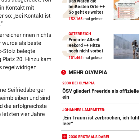
Das waren die
heißesten Orte ++
in Kontakt mit
So geht es weiter
so: „Bei Kontakt ist
152.165
mal gelesen
.“
rreicherinnen nichts
ÖSTERREICH
Erneuter Allzeit-
r wurde als beste
Rekord ++ Hitze
o-Stolz belegte
noch nicht vorbei
151.465
mal gelesen
g Platz 20. Hinzu kam
s regelwidrigen
MEHR OLYMPIA
2030 BEI OLYMPIA
ne Seifriedsberger
ÖSV gliedert Freeride als offiziell
ein
heimbleiben und sind
 die erfolgreichste
JOHANNES LAMPARTER:
 letzten vier Jahre
„Ein Traum ist zerbrochen, ich füh
leer“
2030 ERSTMALS DABEI