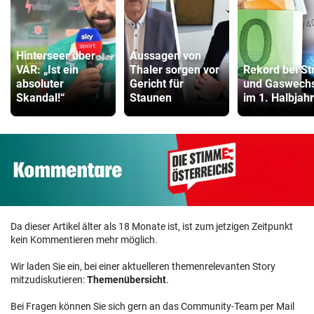
Hinterseer über
Aussagen von
VAR: „Ist ein
Thaler sorgen vor
Rekord bei St
absoluter
Gericht für
und Gaswechs
Skandal!“
Staunen
im 1. Halbjahr
Da dieser Artikel älter als 18 Monate ist, ist zum jetzigen Zeitpunkt
kein Kommentieren mehr möglich.
Wir laden Sie ein, bei einer aktuelleren themenrelevanten Story
mitzudiskutieren:
Themenübersicht
.
Bei Fragen können Sie sich gern an das Community-Team per Mail