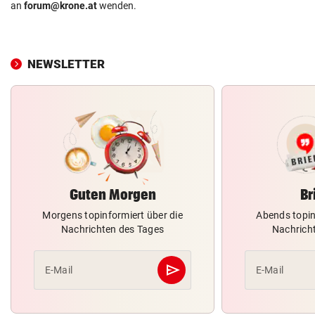
an
forum@krone.at
wenden.
NEWSLETTER
Guten Morgen
Br
Morgens topinformiert über die
Abends topin
Nachrichten des Tages
Nachrich
send
E-Mail
E-Mail
Abschicken