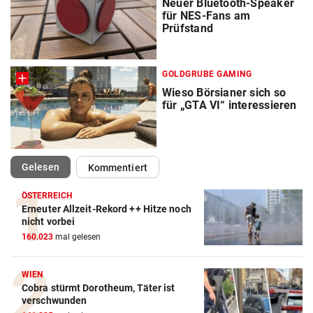
Neuer Bluetooth-Speaker
für NES-Fans am
Prüfstand
GOLDGRUBE GAMING
Wieso Börsianer sich so
für „GTA VI“ interessieren
(ausgewählt)
Gelesen
Kommentiert
ÖSTERREICH
Erneuter Allzeit-Rekord ++ Hitze noch
nicht vorbei
160.023
mal gelesen
WIEN
Cobra stürmt Dorotheum, Täter ist
verschwunden