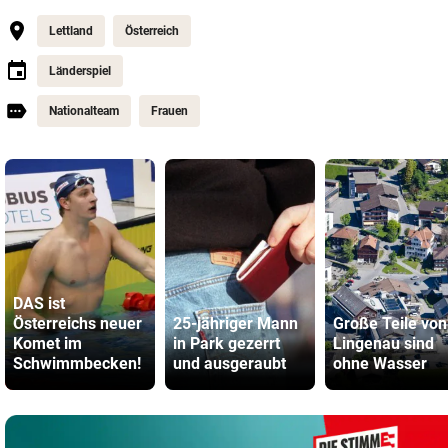
Lettland
Österreich
Länderspiel
Nationalteam
Frauen
DAS ist
Österreichs neuer
25-jähriger Mann
Große Teile von
Komet im
in Park gezerrt
Lingenau sind
Schwimmbecken!
und ausgeraubt
ohne Wasser