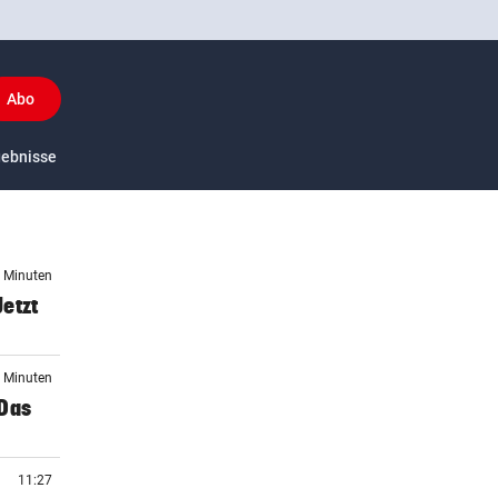
Abo
y
gebnisse
US-Sport
7 Minuten
etzt
6 Minuten
„Das
11:27