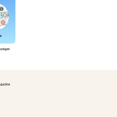
u
Snake
nzeigen
agazine