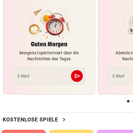
Guten Morgen
Morgens topinformiert über die
Abends t
Nachrichten des Tages
Nachr
send
E-Mail
E-Mail
Abschicken
chevron_right
KOSTENLOSE SPIELE