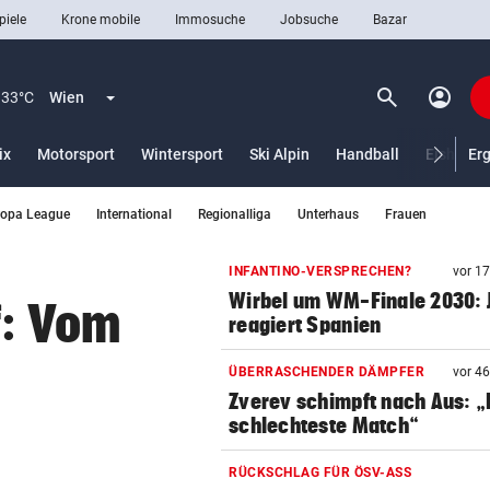
piele
Krone mobile
Immosuche
Jobsuche
Bazar
search
account_circle
Menü aufklappen
Suchen
33°C
Wien
ix
Motorsport
Wintersport
Ski Alpin
Handball
Eishocke
Er
ropa League
International
Regionalliga
Unterhaus
Frauen
len
INFANTINO-VERSPRECHEN?
vor 1
Wirbel um WM-Finale 2030: J
f: Vom
reagiert Spanien
1
ÜBERRASCHENDER DÄMPFER
vor 4
Zverev schimpft nach Aus: 
schlechteste Match“
RÜCKSCHLAG FÜR ÖSV-ASS