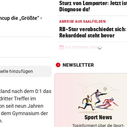
Sturz von Lamparter: Jetzt is
Diagnose da!
ncup die „Größte“ -
ABREISE AUS SAALFELDEN
RB-Star verabschiedet sich:
Rekorddeal steht bevor
EIN STÜRMER FEHLT
Was die Austria heute in
Rumänien erwartet
NEWSLETTER
uelle hinzufügen
EIN KLUB MACHT ERNST
Sabitzer heiß begehrt – wird
zum Knackpunkt?
ttland nach dem 0:1 das
dritter Treffer im
OSV-DUO IN PARIS
hon seit neun Jahren
Knoll und Lotfi ziehen vom T
it dem Gymnasium der
ins EM-Finale ein
Sport News
n.
Topinformiert über die Sport-
FITNESS-TEST BESTANDEN