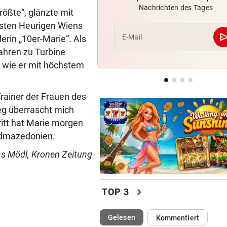
Nachrichten des Tages
Weißhaidinger kann an
rößte“, glänzte mit
Leichtathletik-EM teilnehme
esten Heurigen Wiens
se
E-Mail
rin „10er-Marie“. Als
EINE INTERNE LÖSUNG
Jahren zu Turbine
Pioneers Vorarlberg kennen 
, wie er mit höchstem
neuen Headcoach
RAUS AUS KOMFORTZONE
Trainer der Frauen des
„Der nächste Schritt“:
Weg überrascht mich
Olympiasieger „geht fremd“
ritt hat Marie morgen
rdmazedonien.
s Mödl, Kronen Zeitung
chevron_right
TOP 3
(ausgewählt)
Gelesen
Kommentiert