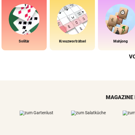
Solitär
Kreuzworträtsel
Mahjong
V
MAGAZINE 