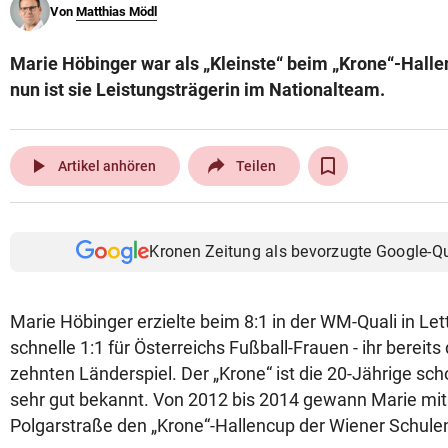
Von
Matthias Mödl
© Krone Multimedia GmbH & Co KG 2026
Muthgasse 2, 1190 Wien
Marie Höbinger war als „Kleinste“ beim „Krone“-Halle
nun ist sie Leistungsträgerin im Nationalteam.
play_arrow
Artikel anhören
Teilen
Kronen Zeitung als bevorzugte Google-Q
Marie Höbinger erzielte beim 8:1 in der WM-Quali in Le
schnelle 1:1 für Österreichs Fußball-Frauen - ihr bereits 
zehnten Länderspiel. Der „Krone“ ist die 20-Jährige sc
sehr gut bekannt. Von 2012 bis 2014 gewann Marie m
Polgarstraße den „Krone“-Hallencup der Wiener Schule