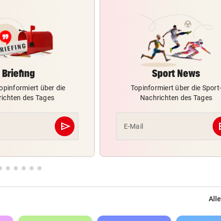
Briefing
Sport News
opinformiert über die
Topinformiert über die Sport
ichten des Tages
Nachrichten des Tages
send
s
E-Mail
Abschicken
Alle