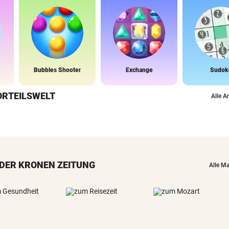
Bubbles Shooter
Exchange
Sudok
ORTEILSWELT
Alle A
DER KRONEN ZEITUNG
Alle M