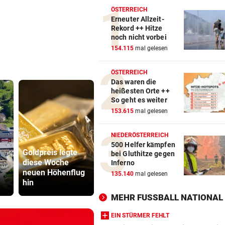
ÖSTERREICH
Erneuter Allzeit-
Rekord ++ Hitze
noch nicht vorbei
154.115
mal gelesen
ÖSTERREICH
Das waren die
heißesten Orte ++
So geht es weiter
153.615
mal gelesen
NIEDERÖSTERREICH
500 Helfer kämpfen
Goldpreis legte
bei Gluthitze gegen
diese Woche
SPÖ und Ö
Inferno
neuen Höhenflug
Wasserknappheit:
wollen die
135.140
mal gelesen
hin
Sparen Sie schon?
Lederer au
MEHR FUSSBALL NATIONAL
EIN STÜRMER FEHLT