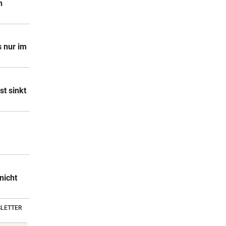
n
s nur im
st sinkt
nicht
LETTER