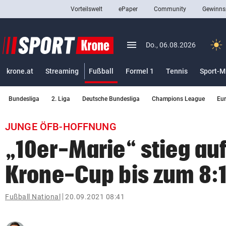
Vorteilswelt
ePaper
Community
Gewinns
close
Schließen
menu
Menü aufklappen
Do., 06.08.2026
Abonnieren
(ausgewählt)
krone.at
Streaming
Fußball
Formel 1
Tennis
Sport-M
account_circle
arrow_right
Anmelden
Bundesliga
2. Liga
Deutsche Bundesliga
Champions League
Eu
pin_drop
arrow_right
Bundesland auswäh
Wien
JUNGE ÖFB-HOFFNUNG
bookmark
Merkliste
„10er-Marie“ stieg au
Krone-Cup bis zum 8:
Suchbegriff
search
eingeben
Fußball National
20.09.2021 08:41