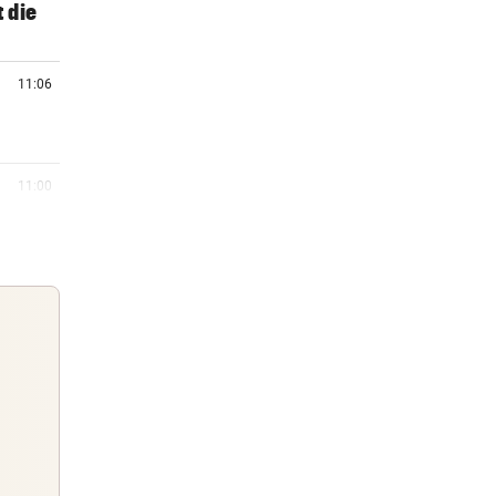
t die
11:06
11:00
10:56
 Geld
10:43
urm
Guten Morgen
Morgens topinformiert über die
10:38