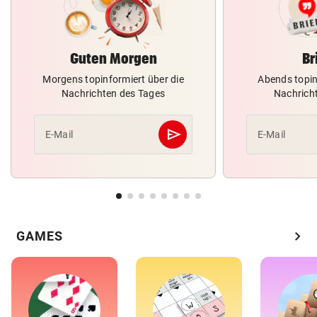
Guten Morgen
Br
Morgens topinformiert über die
Abends topin
Nachrichten des Tages
Nachrich
send
E-Mail
E-Mail
Abschicken
chevron_right
GAMES