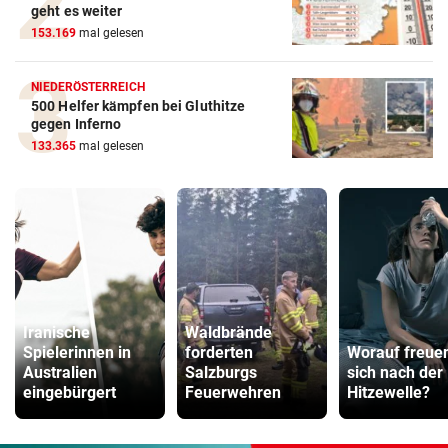
geht es weiter
153.169
mal gelesen
NIEDERÖSTERREICH
500 Helfer kämpfen bei Gluthitze
gegen Inferno
133.365
mal gelesen
Iranische
Waldbrände
Spielerinnen in
forderten
Worauf freuen
Australien
Salzburgs
sich nach der
eingebürgert
Feuerwehren
Hitzewelle?