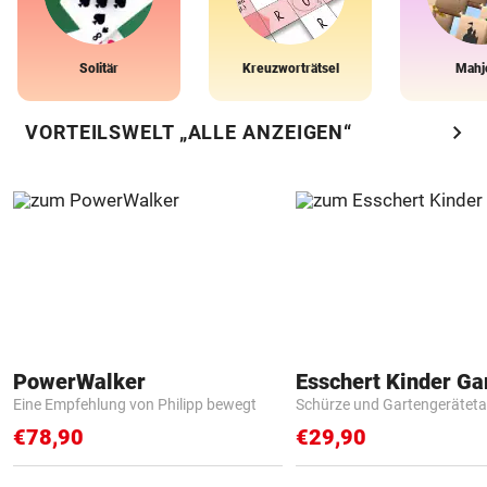
Solitär
Kreuzworträtsel
Mahj
chevron_right
VORTEILSWELT „ALLE ANZEIGEN“
PowerWalker
Eine Empfehlung von Philipp bewegt
Schürze und Gartengerätet
€78,90
€29,90