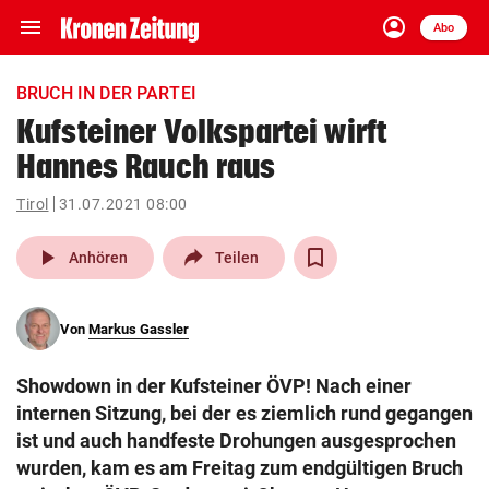
menu
account_circle
Navigation
Anmelden
Abo
close
Schließen
ein-/ausklappen
BRUCH IN DER PARTEI
Abonnieren
Kufsteiner Volkspartei wirft
Hannes Rauch raus
account_circle
arrow_right
Anmelden
Tirol
31.07.2021 08:00
pin_drop
arrow_right
Bundesland auswäh
Wien
play_arrow
Anhören
Teilen
bookmark
Merkliste
Von
Markus Gassler
Suchbegriff
search
Showdown in der Kufsteiner ÖVP! Nach einer
eingeben
internen Sitzung, bei der es ziemlich rund gegangen
ist und auch handfeste Drohungen ausgesprochen
wurden, kam es am Freitag zum endgültigen Bruch