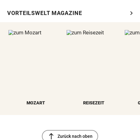
chevron_right
VORTEILSWELT MAGAZINE
MOZART
REISEZEIT
north
Zurück nach oben