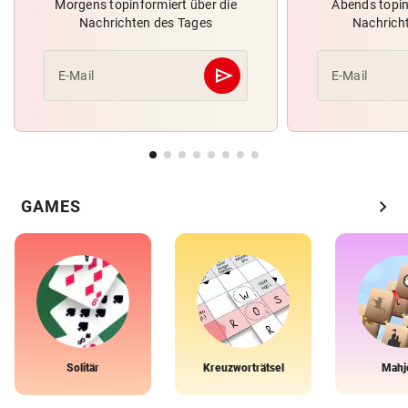
Morgens topinformiert über die
Abends topin
Nachrichten des Tages
Nachrich
send
E-Mail
E-Mail
Abschicken
chevron_right
GAMES
Solitär
Kreuzworträtsel
Mahj