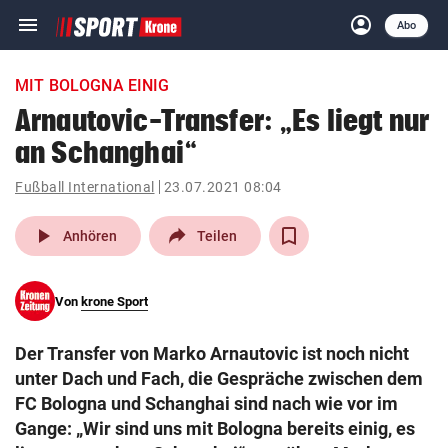
menu
account_circle
Navigation
Anmelden
Abo
close
Schließen
ein-/ausklappen
MIT BOLOGNA EINIG
Abonnieren
Arnautovic-Transfer: „Es liegt nur
an Schanghai“
account_circle
arrow_right
Anmelden
Fußball International
23.07.2021 08:04
pin_drop
arrow_right
Bundesland auswäh
Wien
play_arrow
Anhören
Teilen
bookmark
Merkliste
Von
krone Sport
Suchbegriff
search
Der Transfer von Marko Arnautovic ist noch nicht
eingeben
unter Dach und Fach, die Gespräche zwischen dem
FC Bologna und Schanghai sind nach wie vor im
Gange: „Wir sind uns mit Bologna bereits einig, es