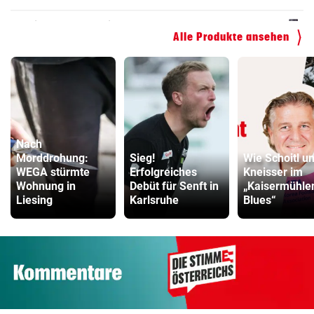
ZUM VERGLEICH
Alle Produkte ansehen
Nach
Morddrohung:
Sieg!
Wie Schoitl u
WEGA stürmte
Erfolgreiches
Kneisser im
Wohnung in
Debüt für Senft in
„Kaisermühle
Liesing
Karlsruhe
Blues“