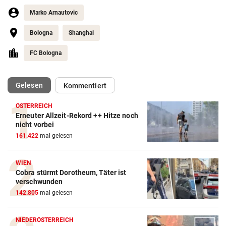
Marko Arnautovic
Bologna
Shanghai
FC Bologna
(ausgewählt)
Gelesen
Kommentiert
ÖSTERREICH
Erneuter Allzeit-Rekord ++ Hitze noch
Action-Cam Vergleich
nicht vorbei
161.422
mal gelesen
ZUM VERGLEICH
Crosstrainer Vergleich
WIEN
Cobra stürmt Dorotheum, Täter ist
ZUM VERGLEICH
verschwunden
142.805
mal gelesen
E-Bike Vergleich
ZUM VERGLEICH
NIEDERÖSTERREICH