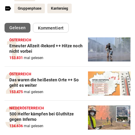
Gruppenphase
Kantersieg
(ausgewählt)
Gelesen
Kommentiert
ÖSTERREICH
Erneuter Allzeit-Rekord ++ Hitze noch
nicht vorbei
153.831
mal gelesen
Action-Cam Vergleich
ZUM VERGLEICH
ÖSTERREICH
Das waren die heißesten Orte ++ So
Crosstrainer Vergleich
geht es weiter
ZUM VERGLEICH
153.475
mal gelesen
E-Bike Vergleich
NIEDERÖSTERREICH
ZUM VERGLEICH
500 Helfer kämpfen bei Gluthitze
gegen Inferno
Elektro-Scooter Vergleich
134.636
mal gelesen
ZUM VERGLEICH