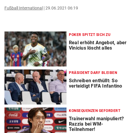
Fußball International
29.06.2021 06:19
POKER SPITZT SICH ZU
Real erhöht Angebot, aber
Vinicius löscht alles
PRÄSIDENT DARF BLEIBEN
Schreiben enthüllt: So
verteidigt FIFA Infantino
KONSEQUENZEN GEFORDERT
Trainerwahl manipuliert?
Razzia bei WM-
Teilnehmer!