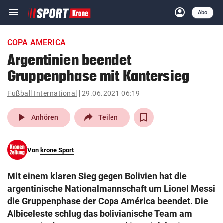
menu
account_circle
Navigation
Anmelden
Abo
close
Schließen
ein-/ausklappen
COPA AMERICA
Abonnieren
Argentinien beendet
Gruppenphase mit Kantersieg
account_circle
arrow_right
Anmelden
Fußball International
29.06.2021 06:19
pin_drop
arrow_right
Bundesland auswäh
Wien
play_arrow
Anhören
Teilen
bookmark
Merkliste
Von
krone Sport
Suchbegriff
search
Mit einem klaren Sieg gegen Bolivien hat die
eingeben
argentinische Nationalmannschaft um Lionel Messi
die Gruppenphase der Copa América beendet. Die
Albiceleste schlug das bolivianische Team am