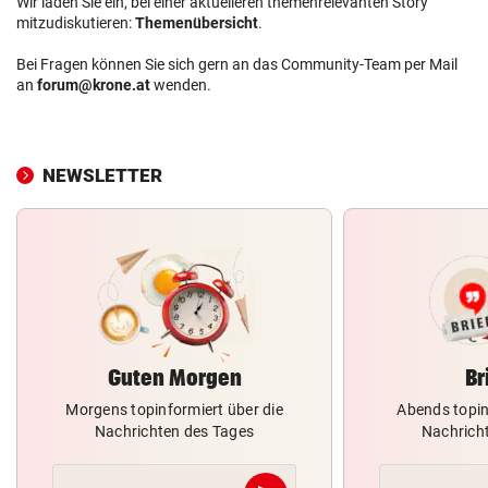
Wir laden Sie ein, bei einer aktuelleren themenrelevanten Story
mitzudiskutieren:
Themenübersicht
.
Bei Fragen können Sie sich gern an das Community-Team per Mail
an
forum@krone.at
wenden.
NEWSLETTER
Guten Morgen
Br
Morgens topinformiert über die
Abends topin
Nachrichten des Tages
Nachrich