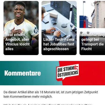
Real erhöht
Schubhäftling
Angebot, aber
Linzer Tech-Firma
gelingt bei
Vinicius löscht
hat Jobabbau fast
Transport die
alles
abgeschlossen
Flucht
Da dieser Artikel älter als 18 Monate ist, ist zum jetzigen Zeitpunkt
kein Kommentieren mehr möglich.