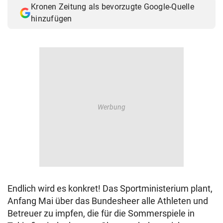
Kronen Zeitung als bevorzugte Google-Quelle
© Krone Multimedia GmbH & Co KG 2026
hinzufügen
Muthgasse 2, 1190 Wien
Endlich wird es konkret! Das Sportministerium plant,
Anfang Mai über das Bundesheer alle Athleten und
Betreuer zu impfen, die für die Sommerspiele in