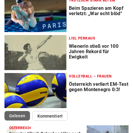
TROTZDEM STARK BEI EM
Beim Spazieren am Kopf
verletzt: „War echt blöd“
LISL PERKAUS
Wienerin stieß vor 100
Jahren Rekord für
Ewigkeit
VOLLEYBALL – FRAUEN
Österreich verliert EM-Test
gegen Montenegro 0:3!
(ausgewählt)
Gelesen
Kommentiert
ÖSTERREICH