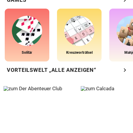
Solitär
Kreuzworträtsel
Mahj
chevron_right
VORTEILSWELT „ALLE ANZEIGEN“