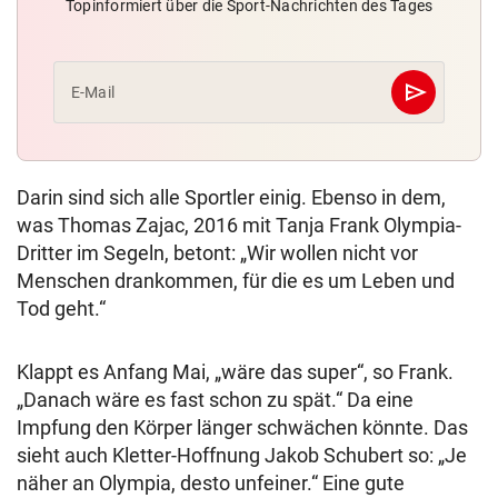
Topinformiert über die Sport-Nachrichten des Tages
send
E-Mail
Abschicken
Darin sind sich alle Sportler einig. Ebenso in dem,
was Thomas Zajac, 2016 mit Tanja Frank Olympia-
Dritter im Segeln, betont: „Wir wollen nicht vor
Menschen drankommen, für die es um Leben und
Tod geht.“
Klappt es Anfang Mai, „wäre das super“, so Frank.
„Danach wäre es fast schon zu spät.“ Da eine
Impfung den Körper länger schwächen könnte. Das
sieht auch Kletter-Hoffnung Jakob Schubert so: „Je
näher an Olympia, desto unfeiner.“ Eine gute