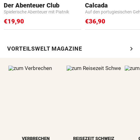
Der Abenteuer Club
Calcada
Spielerische Abenteuer mit Piatnik
Auf den portugiesischen G
€19,90
€36,90
chevron_right
VORTEILSWELT MAGAZINE
VERBRECHEN
REISEZEIT SCHWEIZ