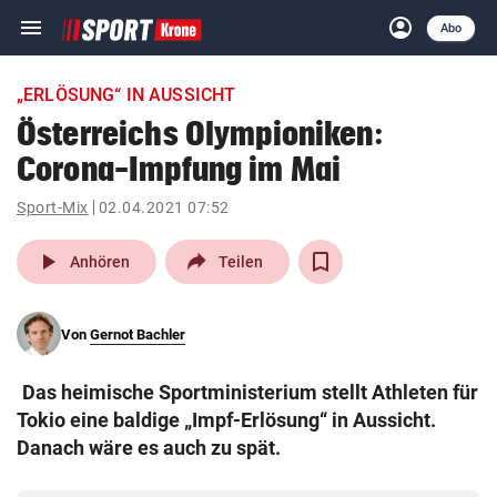
menu
account_circle
Navigation
Anmelden
Abo
close
Schließen
ein-/ausklappen
„ERLÖSUNG“ IN AUSSICHT
Abonnieren
Österreichs Olympioniken:
Corona-Impfung im Mai
account_circle
arrow_right
Anmelden
Sport-Mix
02.04.2021 07:52
pin_drop
arrow_right
Bundesland auswäh
Wien
play_arrow
Anhören
Teilen
bookmark
Merkliste
Von
Gernot Bachler
Suchbegriff
search
Das heimische Sportministerium stellt Athleten für
eingeben
Tokio eine baldige „Impf-Erlösung“ in Aussicht.
Danach wäre es auch zu spät.