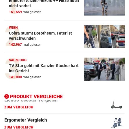
Erneuter Allzeit-Rekord ++ Hitze noch
Action-Cam Vergleich
nicht vorbei
161.659
mal gelesen
ZUM VERGLEICH
Crosstrainer Vergleich
WIEN
Cobra stürmt Dorotheum, Täter ist
ZUM VERGLEICH
verschwunden
142.967
mal gelesen
E-Bike Vergleich
ZUM VERGLEICH
SALZBURG
TV-Star geht mit Kanzler Stocker hart
Elektro-Scooter Vergleich
ins Gericht
ZUM VERGLEICH
141.808
mal gelesen
Ergometer Vergleich
ZUM VERGLEICH
PRODUKT VERGLEICHE
Fahrrad Test
ZUM VERGLEICH
Fahrradanhänger Vergleich