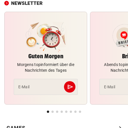
NEWSLETTER
Guten Morgen
Br
Morgens topinformiert über die
Abends topin
Nachrichten des Tages
Nachrich
send
E-Mail
E-Mail
Abschicken
chevron_right
GAMES