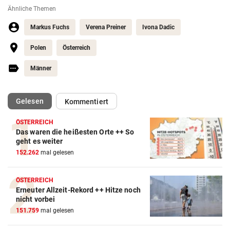
Ähnliche Themen
Markus Fuchs
Verena Preiner
Ivona Dadic
Polen
Österreich
Männer
(ausgewählt)
Gelesen
Kommentiert
ÖSTERREICH
Das waren die heißesten Orte ++ So
Action-Cam Vergleich
geht es weiter
152.262
mal gelesen
ZUM VERGLEICH
Crosstrainer Vergleich
ÖSTERREICH
Erneuter Allzeit-Rekord ++ Hitze noch
ZUM VERGLEICH
nicht vorbei
151.759
mal gelesen
E-Bike Vergleich
ZUM VERGLEICH