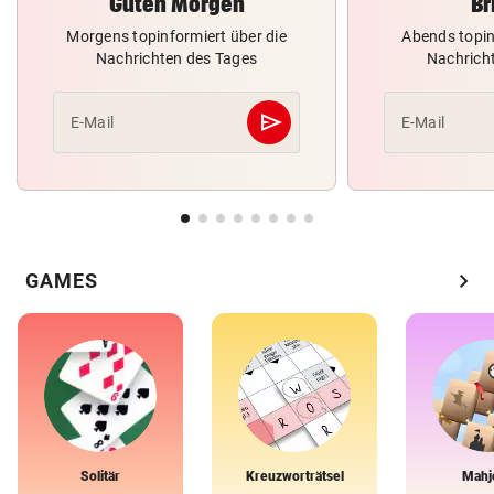
Guten Morgen
Br
Morgens topinformiert über die
Abends topin
Nachrichten des Tages
Nachrich
send
E-Mail
E-Mail
Abschicken
chevron_right
GAMES
Solitär
Kreuzworträtsel
Mahj