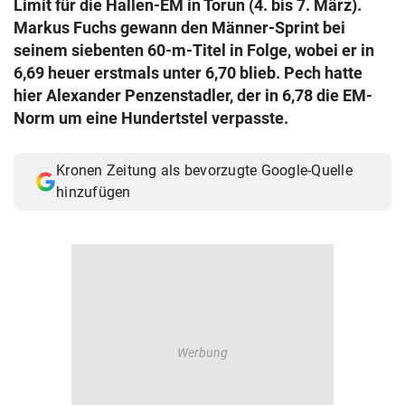
Limit für die Hallen-EM in Torun (4. bis 7. März).
© Krone Multimedia GmbH & Co KG 2026
Markus Fuchs gewann den Männer-Sprint bei
Muthgasse 2, 1190 Wien
seinem siebenten 60-m-Titel in Folge, wobei er in
6,69 heuer erstmals unter 6,70 blieb. Pech hatte
hier Alexander Penzenstadler, der in 6,78 die EM-
Norm um eine Hundertstel verpasste.
Kronen Zeitung als bevorzugte Google-Quelle
hinzufügen