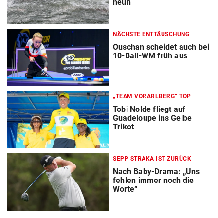
neun
NÄCHSTE ENTTÄUSCHUNG
Ouschan scheidet auch bei
10-Ball-WM früh aus
„TEAM VORARLBERG“ TOP
Tobi Nolde fliegt auf
Guadeloupe ins Gelbe
Trikot
SEPP STRAKA IST ZURÜCK
Nach Baby-Drama: „Uns
fehlen immer noch die
Worte“