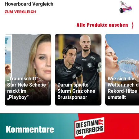
Kinderfahrrad Vergleich
ZUM VERGLEICH
Alle Produkte ansehen
„Traumschiff“-
Wie sich das
Star Nele Schepe
Darum spielte
Wetter nach d
nackt im
Sturm Graz ohne
Rekord-Hitze
„Playboy“
Brustsponsor
umstellt