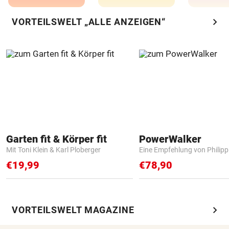
chevron_right
VORTEILSWELT „ALLE ANZEIGEN“
Garten fit & Körper fit
PowerWalker
Mit Toni Klein & Karl Ploberger
Eine Empfehlung von Philip
€19,99
€78,90
chevron_right
VORTEILSWELT MAGAZINE