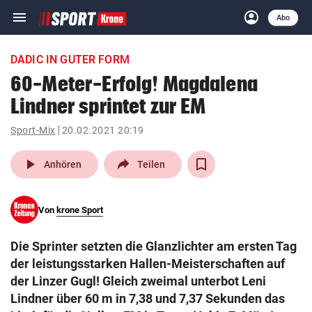
menu
account_circle
Navigation
Anmelden
Abo
close
Schließen
ein-/ausklappen
DADIC IN GUTER FORM
Abonnieren
60-Meter-Erfolg! Magdalena
Lindner sprintet zur EM
account_circle
arrow_right
Anmelden
Sport-Mix
20.02.2021 20:19
pin_drop
arrow_right
Bundesland auswäh
Wien
play_arrow
Anhören
Teilen
bookmark
Merkliste
Von
krone Sport
Suchbegriff
search
Die Sprinter setzten die Glanzlichter am ersten Tag
eingeben
der leistungsstarken Hallen-Meisterschaften auf
der Linzer Gugl! Gleich zweimal unterbot Leni
Lindner über 60 m in 7,38 und 7,37 Sekunden das