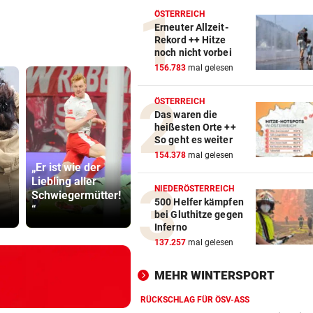
ÖSTERREICH
Erneuter Allzeit-
Rekord ++ Hitze
noch nicht vorbei
156.783
mal gelesen
ÖSTERREICH
Das waren die
heißesten Orte ++
So geht es weiter
154.378
mal gelesen
„Er ist wie der
„Werden
Liebling aller
beweisen, dass
TV-Star geh
NIEDERÖSTERREICH
Schwiegermütter!
wir eine gute
Kanzler St
500 Helfer kämpfen
“
Truppe haben“
hart ins Ger
bei Gluthitze gegen
Inferno
137.257
mal gelesen
MEHR WINTERSPORT
RÜCKSCHLAG FÜR ÖSV-ASS