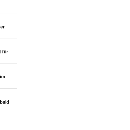
ger
 für
 im
 bald