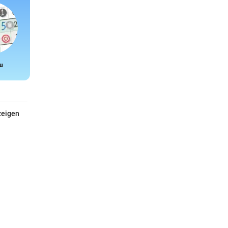
u
Snake
zeigen