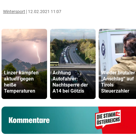
Wintersport
12.02.2021 11:07
Linzer kämpfen
Achtung
Wieder brutaler
aktuell gegen
Autofahrer:
„Anschlag“ auf
heiße
Nachtsperre der
Tirols
Temperaturen
A14 bei Götzis
Steuerzahler