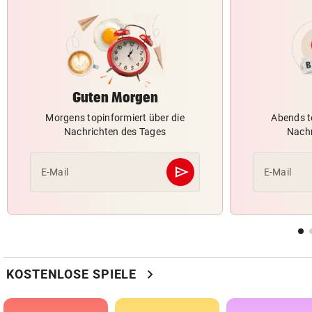
Guten Morgen
Morgens topinformiert über die
Abends t
Nachrichten des Tages
Nachr
send
E-Mail
E-Mail
Abschicken
chevron_right
KOSTENLOSE SPIELE