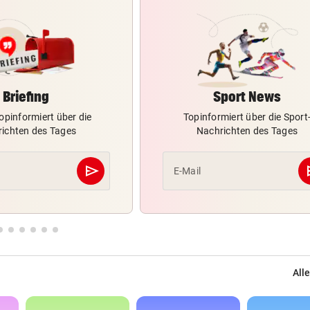
Briefing
Sport News
opinformiert über die
Topinformiert über die Sport
ichten des Tages
Nachrichten des Tages
send
s
E-Mail
Abschicken
Alle