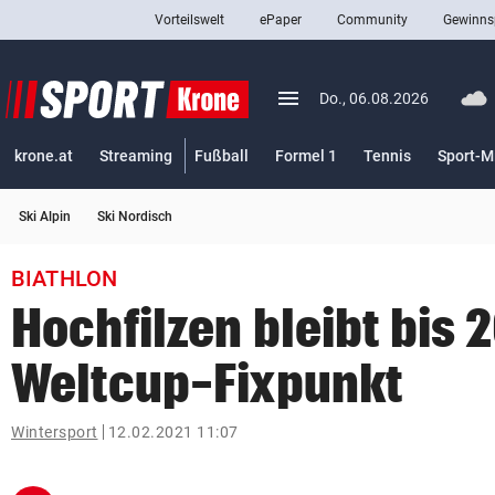
Vorteilswelt
ePaper
Community
Gewinns
close
Schließen
menu
Menü aufklappen
Do., 06.08.2026
Abonnieren
krone.at
Streaming
Fußball
Formel 1
Tennis
Sport-M
account_circle
arrow_right
Anmelden
Ski Alpin
Ski Nordisch
pin_drop
arrow_right
Bundesland auswäh
Wien
BIATHLON
bookmark
Merkliste
Hochfilzen bleibt bis 
Weltcup-Fixpunkt
Suchbegriff
search
eingeben
Wintersport
12.02.2021 11:07