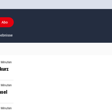
Abo
y
gebnisse
US-Sport
4 Minuten
 kurz
3 Minuten
hsel
8 Minuten