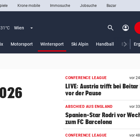
piele
Krone mobile
Immosuche
Jobsuche
Bazar
search
account_circle
Menü aufklappen
Suchen
31°C
Wien
(ausgewählt)
ix
Motorsport
Wintersport
Ski Alpin
Handball
Eishocke
Er
len
CONFERENCE LEAGUE
vor 2
LIVE: Austria trifft bei Beitar
2026
vor der Pause
ABSCHIED AUS ENGLAND
vor 3
Spanien-Star Rodri vor Wec
zum FC Barcelona
CONFERENCE LEAGUE
vor 4