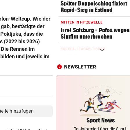
Später Doppelschlag fixiert
Rapid-Sieg in Estland
thlon-Weltcup. Wie der
MITTEN IN HITZEWELLE
gab, bestätigte der
Irre! Salzburg – Pafos wegen
Pokljuka, dass die
Sintflut unterbrochen
 (2022 bis 2026)
. Die Rennen im
EUROPA-LEAGUE-TICKER
bilden und jeweils im
LIVE: Regenchaos! Salzburg 
Pafos unterbrochen
NEWSLETTER
WUNDER MUSS HER
Fünfmal probiert – einmal ge
Sturm Kraftakt!
LUCKENEDERS HIGHLIGHT
„Auf das Foto bin ich stolz – 
uelle hinzufügen
die Gelbe auch“
Sport News
Topinformiert über die Sport-
TROTZ FIFA-RÜCKZIEHER