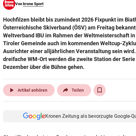
Von
krone Sport
© Krone Multimedia GmbH & Co KG 2026
Muthgasse 2, 1190 Wien
Hochfilzen bleibt bis zumindest 2026 Fixpunkt im Bia
Österreichische Skiverband (ÖSV) am Freitag bekannt 
Weltverband IBU im Rahmen der Weltmeisterschaft in 
Tiroler Gemeinde auch im kommenden Weltcup-Zyklus
Ausrichter einer alljährlichen Veranstaltung sein wird
dreifache WM-Ort werden die zweite Station der Serie 
Dezember über die Bühne gehen.
play_arrow
Artikel anhören
Teilen
Kronen Zeitung als bevorzugte Google-Q