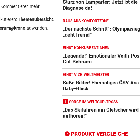
Sturz von Lamparter: Jetzt ist die
ein Kommentieren mehr
Diagnose da!
skutieren:
Themenübersicht
.
RAUS AUS KOMFORTZONE
forum@krone.at
wenden.
„Der nächste Schritt“: Olympiasie
„geht fremd“
Action-Cam Vergleich
ZUM VERGLEICH
EINST KONKURRENTINNEN
„Legende!“ Emotionaler Veith-Post
Crosstrainer Vergleich
Gut-Behrami
ZUM VERGLEICH
EINST VIZE-WELTMEISTER
E-Bike Vergleich
Süße Bilder! Ehemaliges ÖSV-Ass
ZUM VERGLEICH
Baby-Glück
Elektro-Scooter Vergleich
SORGE IM WELTCUP-TROSS
„Das Skifahren am Gletscher wird
ZUM VERGLEICH
aufhören!“
Ergometer Vergleich
ZUM VERGLEICH
PRODUKT VERGLEICHE