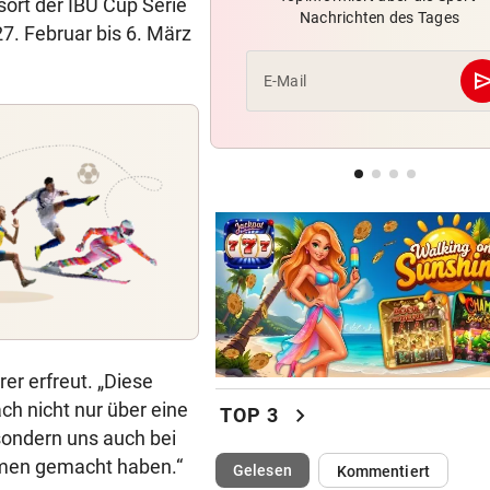
sort der IBU Cup Serie
Nachrichten des Tages
Knallhart! UEFA droht schon
27. Februar bis 6. März
wieder mit WM-Boykott
se
E-Mail
2. LIGA
Wacker fordert den großen
Aufstiegsfavoriten
FIFA IN DER KRITIK
Wie Infantino jetzt in den
Angriffsmodus schaltet
er erfreut. „Diese
ach nicht nur über eine
chevron_right
TOP 3
 sondern uns auch bei
amen gemacht haben.“
(ausgewählt)
Gelesen
Kommentiert