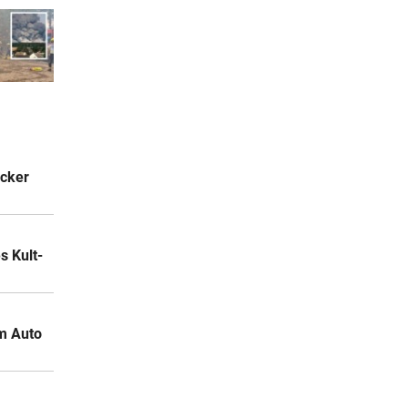
acker
 Kult-
m Auto