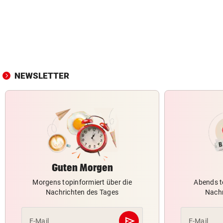
NEWSLETTER
Guten Morgen
Morgens topinformiert über die
Abends t
Nachrichten des Tages
Nachr
send
E-Mail
E-Mail