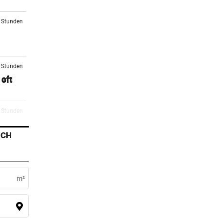
4 Stunden
7 Stunden
oft
8 Stunden
ICH
8 Stunden
i
m²
9 Stunden
ag