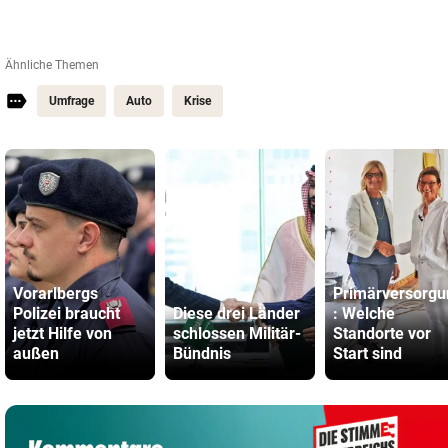
Ähnliche Themen
Umfrage
Auto
Krise
Vorarlbergs
Primärversorgu
Polizei braucht
Diese drei Länder
: Welche
jetzt Hilfe von
schlossen Militär-
Standorte vor
außen
Bündnis
Start sind