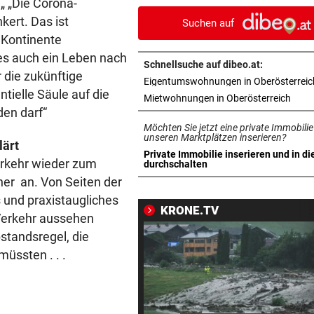
„ „Die Corona-
ohne Bergeinsatz
kert. Das ist
Suchen auf
 Kontinente
ERHÖHTE WERTE:
vor 1
 es auch ein Leben nach
Der nächste Badesee muss j
Schnellsuche auf dibeo.at:
geschlossen werden
 die zukünftige
Eigentumswohnungen in Oberösterreic
tielle Säule auf die
in ne
Mietwohnungen in Oberösterreich
OBERÖSTERREICH
vor 1
den darf“
„Wer will mich?“: Diese Tier
Möchten Sie jetzt eine private Immobilie
haben kein Zuhause
unseren Marktplätzen inserieren?
lärt
Private Immobilie inserieren und in di
erkehr wieder zum
in neuem Tab öffnen
durchschalten
FEUERWEHR-AUSSTATTER
vor 1
ner an. Von Seiten der
Waldbrände „befeuern“ das
 und praxistaugliches
Geschäft von Rosenbauer
KRONE.TV
 Verkehr aussehen
NEUES MODELL
vor 1
standsregel, die
Regeln bei Deutschkursen w
üssten . . .
jetzt verschärft
CHEF VON VERSICHERUNG:
vor 1