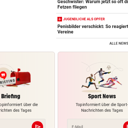
Geschwister: Warum jetzt so oft d
Fetzen fliegen
JUGENDLICHE ALS OPFER
Penisbilder verschickt: So reagier
Vereine
ALLE NEWS
Briefing
Sport News
opinformiert über die
Topinformiert über die Sport
ichten des Tages
Nachrichten des Tages
send
s
E-Mail