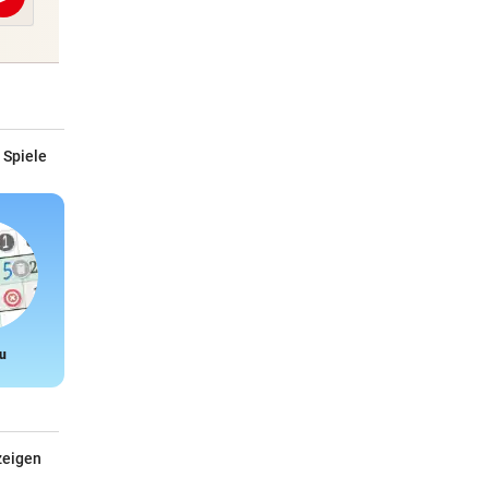
Abschicken
 Spiele
u
Snake
zeigen