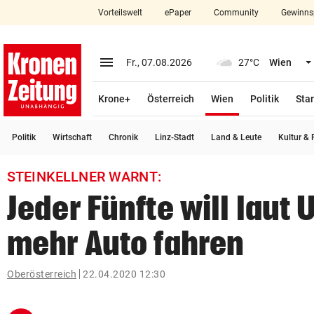
Vorteilswelt
ePaper
Community
Gewinns
close
Schließen
menu
Menü aufklappen
Fr., 07.08.2026
27°C
Wien
Abonnieren
(ausgewählt)
Krone+
Österreich
Wien
Politik
Star
account_circle
arrow_right
Anmelden
Politik
Wirtschaft
Chronik
Linz-Stadt
Land & Leute
Kultur & F
pin_drop
arrow_right
Bundesland auswäh
Wien
STEINKELLNER WARNT:
bookmark
Merkliste
Jeder Fünfte will laut
mehr Auto fahren
Suchbegriff
search
eingeben
Oberösterreich
22.04.2020 12:30