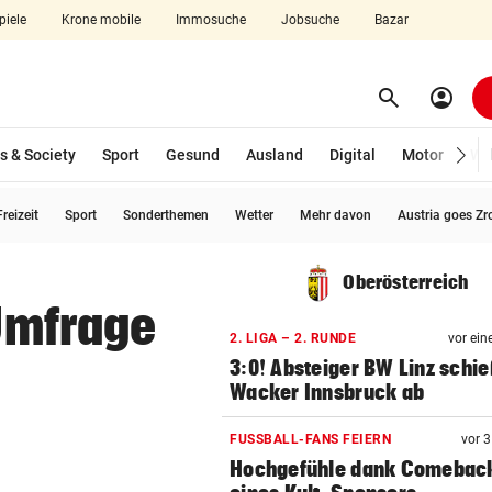
piele
Krone mobile
Immosuche
Jobsuche
Bazar
search
account_circle
Menü aufklappen
Suchen
s & Society
Sport
Gesund
Ausland
Digital
Motor
Wir
reizeit
Sport
Sonderthemen
Wetter
Mehr davon
Austria goes Zr
len
Oberösterreich
 Umfrage
2. LIGA – 2. RUNDE
vor ein
3:0! Absteiger BW Linz schie
Wacker Innsbruck ab
FUSSBALL-FANS FEIERN
vor 
Hochgefühle dank Comebac