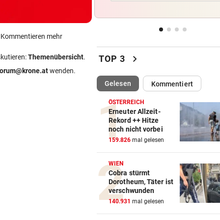
Hitze-Hammer! Wo Grillfans 
Feuerpause haben
ein Kommentieren mehr
GROSSE AUFREGUNG
vor 1
Brandgefahr? Hitze löst vor 
chevron_right
skutieren:
Themenübersicht
.
TOP 3
Störfeuer aus
forum@krone.at
wenden.
(ausgewählt)
Gelesen
Kommentiert
DREI WEHREN IM EINSATZ
vor 1
Wegen Feuer in Sauna beina
ÖSTERREICH
Haus eingeäschert
Erneuter Allzeit-
Rekord ++ Hitze
noch nicht vorbei
ELTERN SCHLUGEN ALARM
vor 1
159.826
mal gelesen
Lottogewinner schickte obs
Bilder an Teenager
WIEN
Cobra stürmt
Dorotheum, Täter ist
verschwunden
140.931
mal gelesen