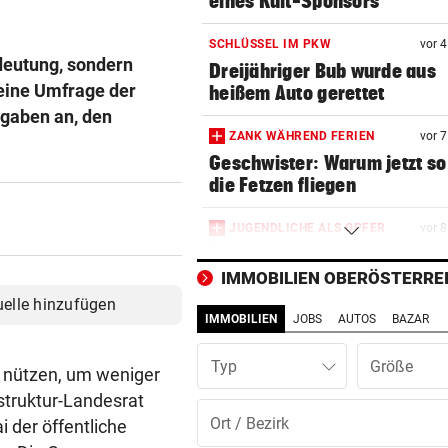
eines Kult-Sponsors
SCHLÜSSEL IM PKW
vor 
edeutung, sondern
Dreijähriger Bub wurde aus
eine Umfrage der
heißem Auto gerettet
 gaben an, den
ZANK WÄHREND FERIEN
vor 
Geschwister: Warum jetzt so 
die Fetzen fliegen
JUGENDLICHE ALS OPFER
vor 
Penisbilder verschickt: So
reagierten die Vereine
IMMOBILIEN OBERÖSTERRE
uelle hinzufügen
IMMOBILIEN
JOBS
AUTOS
BAZAR
ABER KEIN MORDVERSUCH
vor 
Messerstecher muss für zwe
Typ
Jahre ins Gefängnis
u nützen, um weniger
struktur-Landesrat
REKORDMONAT FÜR RETTER
vor 
 der öffentliche
Seit Wochen kein einziger T