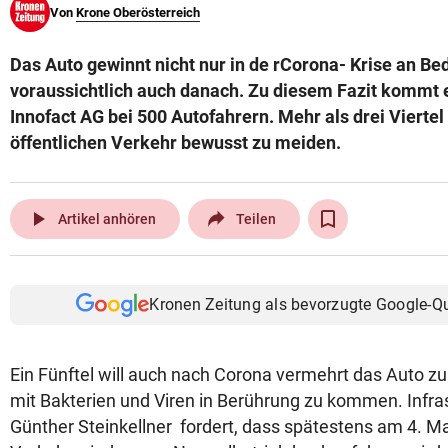
Von
Krone Oberösterreich
© Krone Multimedia GmbH & Co KG 2026
Muthgasse 2, 1190 Wien
Das Auto gewinnt nicht nur in de rCorona- Krise an B
voraussichtlich auch danach. Zu diesem Fazit kommt 
Innofact AG bei 500 Autofahrern. Mehr als drei Viertel
öffentlichen Verkehr bewusst zu meiden.
play_arrow
Artikel anhören
Teilen
Kronen Zeitung als bevorzugte Google-Q
Ein Fünftel will auch nach Corona vermehrt das Auto z
mit Bakterien und Viren in Berührung zu kommen. Infra
Günther Steinkellner fordert, dass spätestens am 4. Mai