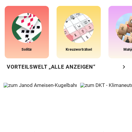
Solitär
Kreuzworträtsel
Mahj
chevron_right
VORTEILSWELT „ALLE ANZEIGEN“