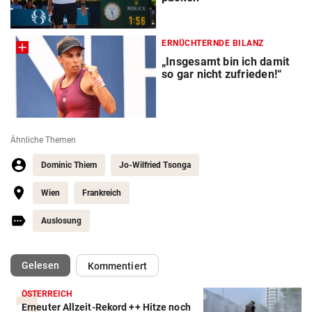
ERNÜCHTERNDE BILANZ
„Insgesamt bin ich damit
so gar nicht zufrieden!“
Ähnliche Themen
Dominic Thiem
Jo-Wilfried Tsonga
Wien
Frankreich
Auslosung
(ausgewählt)
Gelesen
Kommentiert
ÖSTERREICH
Erneuter Allzeit-Rekord ++ Hitze noch