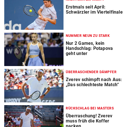
Erstmals seit April:
Schwärzler im Viertelfinale
NUMMER NEUN ZU STARK
Nur 2 Games, kein
Handschlag: Potapova
geht unter
ÜBERRASCHENDER DÄMPFER
Zverev schimpft nach Aus:
„Das schlechteste Match“
RÜCKSCHLAG BEI MASTERS
Überraschung! Zverev
muss früh die Koffer
packen