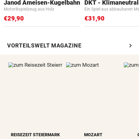
Janod Ameisen-Kugelbahn
Motorikspielzeug aus Holz
Ein Spiel aus abbaubaren Ma
€29,90
€31,90
chevron_right
VORTEILSWELT MAGAZINE
REISEZEIT STEIERMARK
MOZART