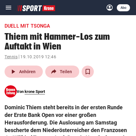
menu
account_circle
Navigation
Anmelden
Abo
close
Schließen
ein-/ausklappen
DUELL MIT TSONGA
Abonnieren
Thiem mit Hammer-Los zum
Auftakt in Wien
account_circle
arrow_right
Anmelden
Tennis
19.10.2019 12:46
pin_drop
arrow_right
Bundesland auswäh
Wien
play_arrow
Anhören
Teilen
bookmark
Merkliste
Von
krone Sport
Suchbegriff
search
Dominic Thiem steht bereits in der ersten Runde
eingeben
der Erste Bank Open vor einer großen
Herausforderung. Die Auslosung am Samstag
bescherte dem Niederösterreicher den Franzosen