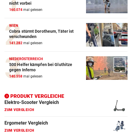
Action-Cam Vergleich
nicht vorbei
160.074
mal gelesen
ZUM VERGLEICH
Crosstrainer Vergleich
WIEN
Cobra stürmt Dorotheum, Täter ist
ZUM VERGLEICH
verschwunden
141.282
mal gelesen
E-Bike Vergleich
ZUM VERGLEICH
NIEDERÖSTERREICH
500 Helfer kämpfen bei Gluthitze
Elektro-Scooter Vergleich
gegen Inferno
ZUM VERGLEICH
140.558
mal gelesen
Ergometer Vergleich
ZUM VERGLEICH
PRODUKT VERGLEICHE
Fahrrad Test
ZUM VERGLEICH
Fahrradanhänger Vergleich