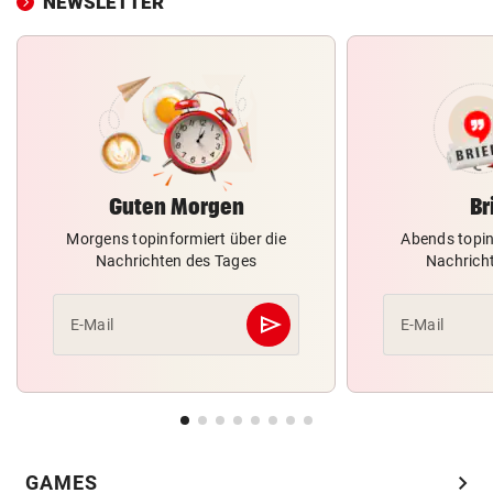
NEWSLETTER
Guten Morgen
Br
Morgens topinformiert über die
Abends topin
Nachrichten des Tages
Nachrich
send
E-Mail
E-Mail
Abschicken
chevron_right
GAMES