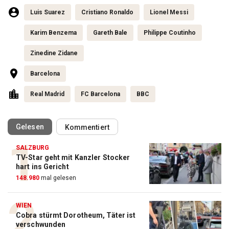
Luis Suarez
Cristiano Ronaldo
Lionel Messi
Karim Benzema
Gareth Bale
Philippe Coutinho
Zinedine Zidane
Barcelona
Real Madrid
FC Barcelona
BBC
(ausgewählt)
Gelesen
Kommentiert
SALZBURG
TV-Star geht mit Kanzler Stocker
Action-Cam Vergleich
hart ins Gericht
148.980
mal gelesen
ZUM VERGLEICH
Crosstrainer Vergleich
WIEN
Cobra stürmt Dorotheum, Täter ist
ZUM VERGLEICH
verschwunden