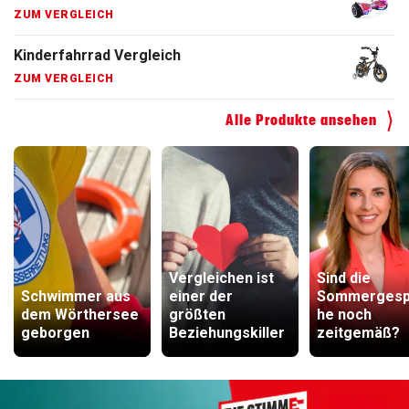
ZUM VERGLEICH
Kinderfahrrad Vergleich
ZUM VERGLEICH
Alle Produkte ansehen
Vergleichen ist
Sind die
Schwimmer aus
einer der
Sommergesp
dem Wörthersee
größten
he noch
geborgen
Beziehungskiller
zeitgemäß?