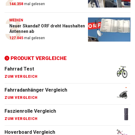
144.358
mal gelesen
E-Bike Vergleich
ZUM VERGLEICH
MEDIEN
Neuer Skandal! ORF dreht Haushalten
Elektro-Scooter Vergleich
Antennen ab
ZUM VERGLEICH
127.045
mal gelesen
Ergometer Vergleich
ZUM VERGLEICH
PRODUKT VERGLEICHE
Fahrrad Test
ZUM VERGLEICH
Fahrradanhänger Vergleich
ZUM VERGLEICH
Faszienrolle Vergleich
ZUM VERGLEICH
Hoverboard Vergleich