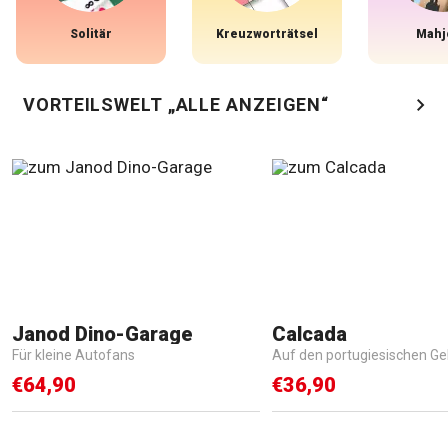
Solitär
Kreuzworträtsel
Mahj
chevron_right
VORTEILSWELT „ALLE ANZEIGEN“
Janod Dino-Garage
Calcada
Für kleine Autofans
Auf den portugiesischen 
€64,90
€36,90