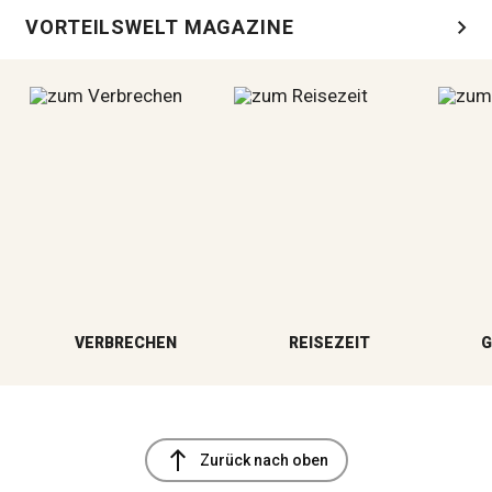
chevron_right
VORTEILSWELT MAGAZINE
VERBRECHEN
REISEZEIT
G
north
Zurück nach oben