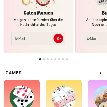
Guten Morgen
Br
Morgens topinformiert über die
Abends topin
Nachrichten des Tages
Nachrich
send
E-Mail
E-Mail
Abschicken
chevron_right
GAMES