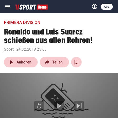
menu
account_circle
Navigation
Anmelden
Abo
close
Schließen
ein-/ausklappen
PRIMERA DIVISION
Abonnieren
Ronaldo und Luis Suarez
schießen aus allen Rohren!
account_circle
arrow_right
Anmelden
Sport
24.02.2018 23:05
pin_drop
arrow_right
Bundesland auswäh
Wien
play_arrow
Anhören
Teilen
bookmark
Merkliste
Suchbegriff
search
eingeben