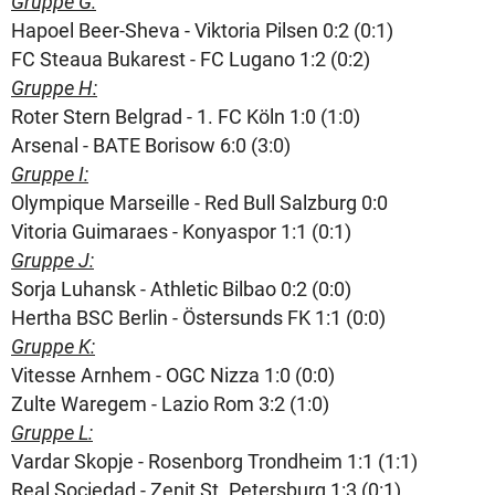
Gruppe G:
Hapoel Beer-Sheva - Viktoria Pilsen 0:2 (0:1)
FC Steaua Bukarest - FC Lugano 1:2 (0:2)
Gruppe H:
Roter Stern Belgrad - 1. FC Köln 1:0 (1:0)
Arsenal - BATE Borisow 6:0 (3:0)
Gruppe I:
Olympique Marseille - Red Bull Salzburg 0:0
Vitoria Guimaraes - Konyaspor 1:1 (0:1)
Gruppe J:
Sorja Luhansk - Athletic Bilbao 0:2 (0:0)
Hertha BSC Berlin - Östersunds FK 1:1 (0:0)
Gruppe K:
Vitesse Arnhem - OGC Nizza 1:0 (0:0)
Zulte Waregem - Lazio Rom 3:2 (1:0)
Gruppe L:
Vardar Skopje - Rosenborg Trondheim 1:1 (1:1)
Real Sociedad - Zenit St. Petersburg 1:3 (0:1)