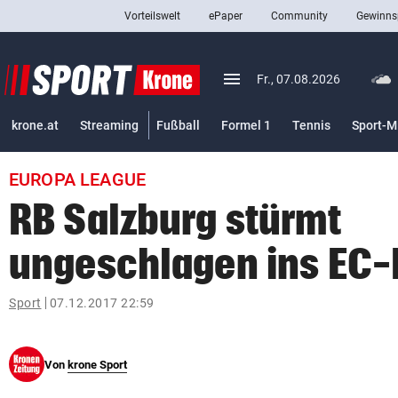
Vorteilswelt
ePaper
Community
Gewinns
close
Schließen
menu
Menü aufklappen
Fr., 07.08.2026
Abonnieren
krone.at
Streaming
Fußball
Formel 1
Tennis
Sport-M
account_circle
arrow_right
Anmelden
EUROPA LEAGUE
pin_drop
arrow_right
Bundesland auswäh
Wien
RB Salzburg stürmt
bookmark
Merkliste
ungeschlagen ins EC-
Suchbegriff
Sport
07.12.2017 22:59
search
eingeben
Von
krone Sport