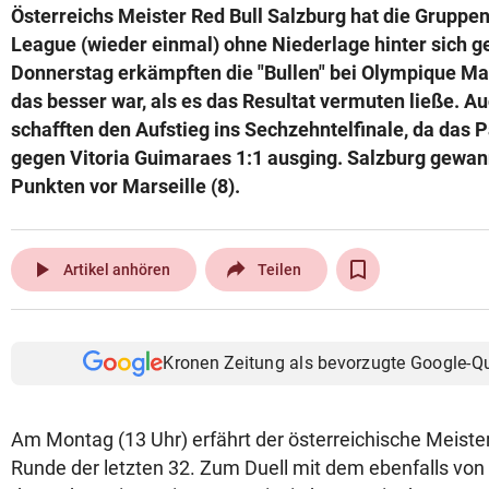
Österreichs Meister Red Bull Salzburg hat die Gruppe
© Krone Multimedia GmbH & Co KG 2026
League (wieder einmal) ohne Niederlage hinter sich 
Muthgasse 2, 1190 Wien
Donnerstag erkämpften die "Bullen" bei Olympique Mar
das besser war, als es das Resultat vermuten ließe. A
schafften den Aufstieg ins Sechzehntelfinale, da das 
gegen Vitoria Guimaraes 1:1 ausging. Salzburg gewann
Punkten vor Marseille (8).
play_arrow
Artikel anhören
Teilen
Kronen Zeitung als bevorzugte Google-Q
Am Montag (13 Uhr) erfährt der österreichische Meister
Runde der letzten 32. Zum Duell mit dem ebenfalls von 