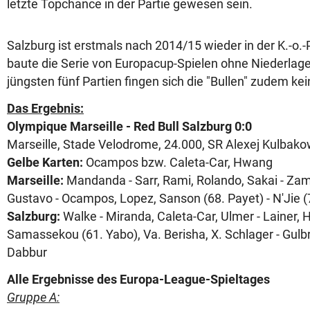
letzte Topchance in der Partie gewesen sein.
Salzburg ist erstmals nach 2014/15 wieder in der K.-o.
baute die Serie von Europacup-Spielen ohne Niederlage
jüngsten fünf Partien fingen sich die "Bullen" zudem kei
Das Ergebnis:
Olympique Marseille - Red Bull Salzburg 0:0
Marseille, Stade Velodrome, 24.000, SR Alexej Kulbak
Gelbe Karten:
Ocampos bzw. Caleta-Car, Hwang
Marseille:
Mandanda - Sarr, Rami, Rolando, Sakai - Za
Gustavo - Ocampos, Lopez, Sanson (68. Payet) - N'Jie 
Salzburg:
Walke - Miranda, Caleta-Car, Ulmer - Lainer, H
Samassekou (61. Yabo), Va. Berisha, X. Schlager - Gul
Dabbur
Alle Ergebnisse des Europa-League-Spieltages
Gruppe A: