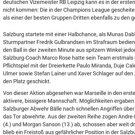
deutschen Vizemeister RB Leipzig kann es in der erste
nicht kommen: Die in der Champions League gescheiter
als einer der besten Gruppen-Dritten ebenfalls zu den
Salzburg startete mit einer Halbchance, als Munas Dab
Sturmpartner Fredrik Gulbrandsen im Strafraum bedien
den Ball in der zweiten Minute aus spitzem Winkel jedoc
Salzburg-Coach Marco Rose hatte sein Team erstmals 
Pflichtspiel mit der Dreierkette Paulo Miranda, Duje Ca
Ulmer sowie Stefan Lainer und Xaver Schlager auf den
den Platz geschickt.
Von dieser Aktion abgesehen war Marseille in den erst
aktivere, bissigere Mannschaft. Möglichkeiten ergaben
Salzburger Abwehr Bälle nach schnellen Angriffen über d
das Tor abwehrte. Aus der zweiten Reihe zogen Andr
(4.) und Morgan Sanson (13.) ab, schossen aber weit dr
blieb ein Freistoß aus gefährlicher Position in der Sal