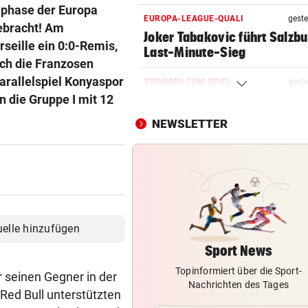
nphase der Europa
EUROPA-LEAGUE-QUALI
geste
gebracht! Am
Joker Tabakovic führt Salzbu
seille ein 0:0-Remis,
Last-Minute-Sieg
uch die Franzosen
Parallelspiel Konyaspor
STIMMEN ZUM SPIEL
geste
 die Gruppe I mit 12
Sportboss Katzer: „Fahren
superhappy nach Hause“
NEWSLETTER
ORKAN, KEIN STROM & CO
geste
Skurrilitäten in der Red Bull
häufen sich
WASSERSPRINGEN
geste
Knoll bei EM Achter vom Tur
uelle hinzufügen
Lotfi auf Rang 12!
Sport News
Topinformiert über die Sport-
SCHON NÄCHSTE SAISON
geste
 seinen Gegner in der
Nachrichten des Tages
F1-Boss verrät: Es wird mehr
Red Bull unterstützten
Sprintrennen geben