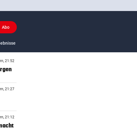
Abo
y
gebnisse
US-Sport
rn, 21:52
orgen
rn, 21:27
rn, 21:12
 macht