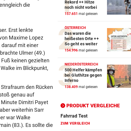
Rekord ++ Hitze
enngleich die
noch nicht vorbei
Action-Cam Vergleich
157.651
mal gelesen
ZUM VERGLEICH
ÖSTERREICH
er. Erst lenkte
Das waren die
Crosstrainer Vergleich
s von Maxime Lopez
heißesten Orte ++
ZUM VERGLEICH
So geht es weiter
 darauf mit einer
154.996
mal gelesen
brachte Ulmer (49.)
E-Bike Vergleich
 Fuß keinen gezielten
ZUM VERGLEICH
NIEDERÖSTERREICH
Walke im Blickpunkt,
500 Helfer kämpfen
Elektro-Scooter Vergleich
bei Gluthitze gegen
Inferno
ZUM VERGLEICH
im Strafraum den Rücken
138.409
mal gelesen
istoß genau auf
Ergometer Vergleich
Minute Dimitri Payet
ZUM VERGLEICH
PRODUKT VERGLEICHE
aber weiterhin Sarr
Fahrrad Test
eder war Walke
ZUM VERGLEICH
in (83.). Es sollte die