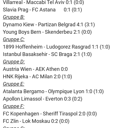
Villarreal - Maccabi Tel Aviv 0:1 (0:0)
Slavia Prag - FC Astana 0:1 (0:1)
Gruppe B:
Dynamo Kiew - Partizan Belgrad 4:1 (3:1)
Young Boys Bern - Skenderbeu 2:1 (0:0)
Gruppe C:
1899 Hoffenheim - Ludogorez Rasgrad 1:1 (1:0)
Istanbul Basaksehir - SC Braga 2:1 (1:0)
Gruppe D:
Austria Wien - AEK Athen 0:0
HNK Rijeka - AC Milan 2:0 (1:0)
Gruppe E:
Atalanta Bergamo - Olympique Lyon 1:0 (1:0)
Apollon Limassol - Everton 0:3 (0:2)
Gruppe F:
FC Kopenhagen - Sheriff Tiraspol 2:0 (0:0)
FC Zlin - Lok Moskau 0:2 (0:0)