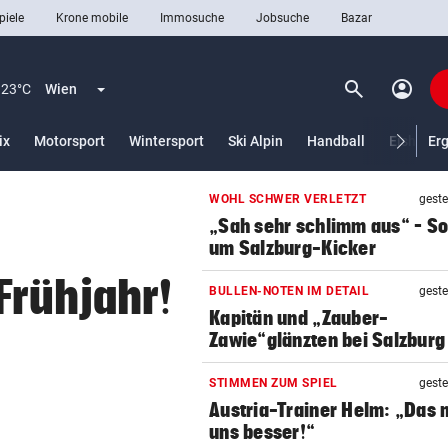
piele
Krone mobile
Immosuche
Jobsuche
Bazar
search
account_circle
Menü aufklappen
Suchen
23°C
Wien
ix
Motorsport
Wintersport
Ski Alpin
Handball
Eishocke
Er
WOHL SCHWER VERLETZT
geste
len
„Sah sehr schlimm aus“ – S
um Salzburg-Kicker
Frühjahr!
BULLEN-NOTEN IM DETAIL
geste
Kapitän und „Zauber-
Zawie“glänzten bei Salzburg
STIMMEN ZUM SPIEL
geste
Austria-Trainer Helm: „Das
uns besser!“