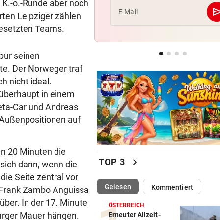
n K.-o.-Runde aber noch
se
E-Mail
ten Leipziger zählen
CONFERENCE LEAGUE
geste
 gesetzten Teams.
Sieg! Austria stößt die Tür z
Play-off weit auf
bur seinen
MITTEN IN HITZEWELLE
geste
te. Der Norweger traf
Irre! Salzburg – Pafos wegen
h nicht ideal.
Sintflut unterbrochen
überhaupt in einem
leta-Car und Andreas
 Außenpositionen auf
en 20 Minuten die
chevron_right
TOP 3
 sich dann, wenn die
ie Seite zentral vor
(ausgewählt)
Gelesen
Kommentiert
e-Frank Zambo Anguissa
über. In der 17. Minute
ÖSTERREICH
zburger Mauer hängen.
Erneuter Allzeit-