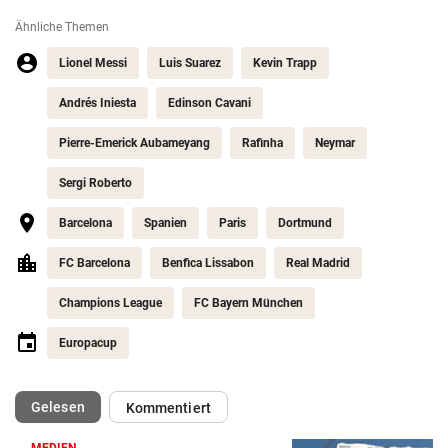
Ähnliche Themen
Lionel Messi
Luis Suarez
Kevin Trapp
Andrés Iniesta
Edinson Cavani
Pierre-Emerick Aubameyang
Rafinha
Neymar
Sergi Roberto
Barcelona
Spanien
Paris
Dortmund
FC Barcelona
Benfica Lissabon
Real Madrid
Champions League
FC Bayern München
Europacup
(ausgewählt)
Gelesen
Kommentiert