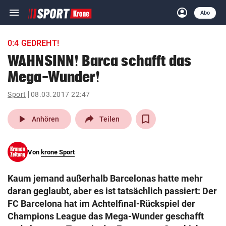
menu
account_circle
Navigation
Anmelden
Abo
close
Schließen
ein-/ausklappen
0:4 GEDREHT!
Abonnieren
WAHNSINN! Barca schafft das
Mega-Wunder!
account_circle
arrow_right
Anmelden
Sport
08.03.2017 22:47
pin_drop
arrow_right
Bundesland auswäh
Wien
play_arrow
Anhören
Teilen
bookmark
Merkliste
Von
krone Sport
Suchbegriff
search
Kaum jemand außerhalb Barcelonas hatte mehr
eingeben
daran geglaubt, aber es ist tatsächlich passiert: Der
FC Barcelona hat im Achtelfinal-Rückspiel der
Champions League das Mega-Wunder geschafft