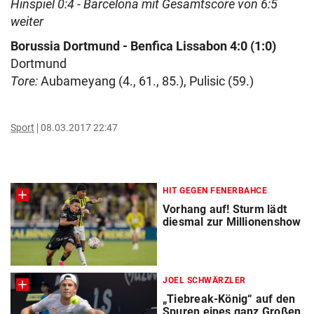
Hinspiel 0:4 - Barcelona mit Gesamtscore von 6:5
weiter
Borussia Dortmund - Benfica Lissabon 4:0 (1:0)
Dortmund
Tore:
Aubameyang (4., 61., 85.), Pulisic (59.)
Sport
08.03.2017 22:47
HIT GEGEN FENERBAHCE
Vorhang auf! Sturm lädt
diesmal zur Millionenshow
JOEL SCHWÄRZLER
„Tiebreak-König“ auf den
Spuren eines ganz Großen