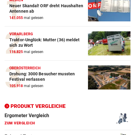
MEDIEN
Neuer Skandal! ORF dreht Haushalten
Action-Cam Vergleich
Antennen ab
141.055
mal gelesen
ZUM VERGLEICH
Crosstrainer Vergleich
VORARLBERG
Traktor-Unglück: Mutter (36) meldet
ZUM VERGLEICH
sich zu Wort
116.825
mal gelesen
E-Bike Vergleich
ZUM VERGLEICH
OBERÖSTERREICH
Drohung: 3000 Besucher mussten
Elektro-Scooter Vergleich
Festival verlassen
ZUM VERGLEICH
105.918
mal gelesen
Ergometer Vergleich
ZUM VERGLEICH
PRODUKT VERGLEICHE
Fahrrad Test
ZUM VERGLEICH