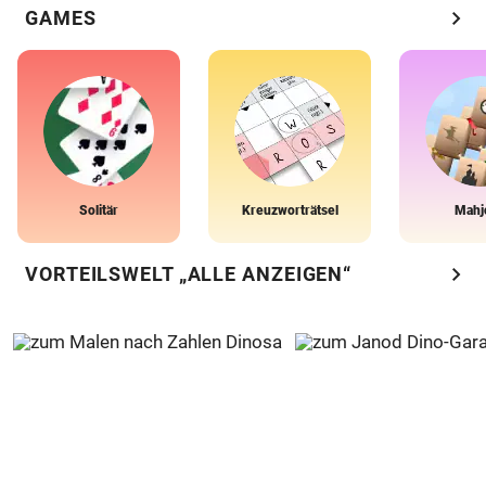
chevron_right
GAMES
Solitär
Kreuzworträtsel
Mahj
chevron_right
VORTEILSWELT „ALLE ANZEIGEN“