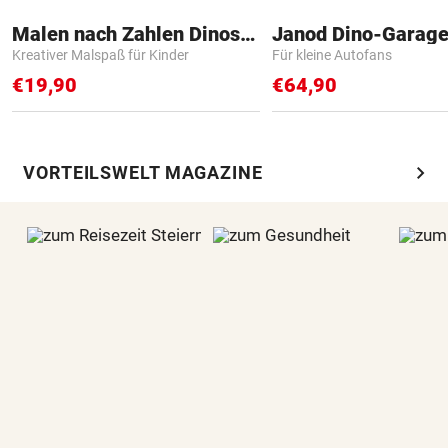
Malen nach Zahlen Dinosaurier
Janod Dino-Garag
Kreativer Malspaß für Kinder
Für kleine Autofans
€19,90
€64,90
chevron_right
VORTEILSWELT MAGAZINE