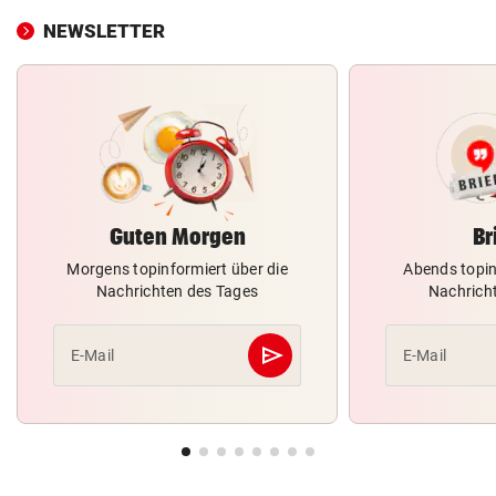
NEWSLETTER
Guten Morgen
Br
Morgens topinformiert über die
Abends topin
Nachrichten des Tages
Nachrich
send
E-Mail
E-Mail
Abschicken