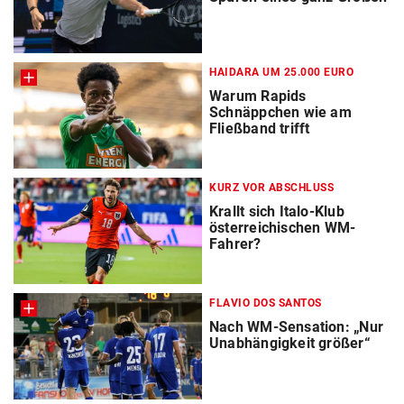
HAIDARA UM 25.000 EURO
Warum Rapids
Schnäppchen wie am
Fließband trifft
KURZ VOR ABSCHLUSS
Krallt sich Italo-Klub
österreichischen WM-
Fahrer?
FLAVIO DOS SANTOS
Nach WM-Sensation: „Nur
Unabhängigkeit größer“