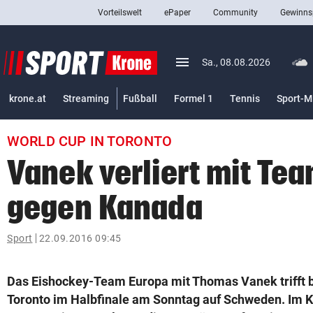
Vorteilswelt
ePaper
Community
Gewinns
close
Schließen
menu
Menü aufklappen
Sa., 08.08.2026
Abonnieren
krone.at
Streaming
Fußball
Formel 1
Tennis
Sport-M
account_circle
arrow_right
Anmelden
WORLD CUP IN TORONTO
pin_drop
arrow_right
Bundesland auswäh
Wien
Vanek verliert mit Te
bookmark
Merkliste
gegen Kanada
Suchbegriff
Sport
22.09.2016 09:45
search
eingeben
Das Eishockey-Team Europa mit Thomas Vanek trifft 
Toronto im Halbfinale am Sonntag auf Schweden. Im