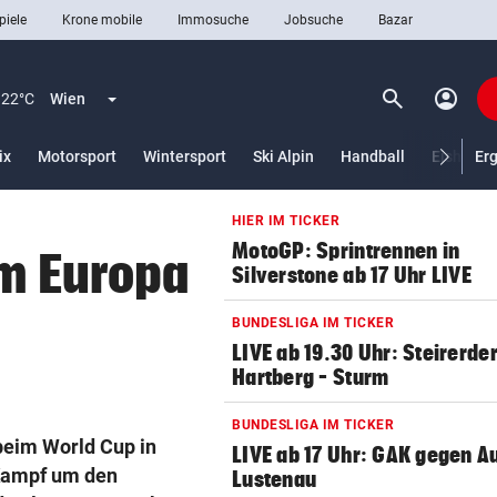
piele
Krone mobile
Immosuche
Jobsuche
Bazar
search
account_circle
Menü aufklappen
Suchen
22°C
Wien
ix
Motorsport
Wintersport
Ski Alpin
Handball
Eishocke
Er
HIER IM TICKER
len
MotoGP: Sprintrennen in
am Europa
Silverstone ab 17 Uhr LIVE
BUNDESLIGA IM TICKER
LIVE ab 19.30 Uhr: Steirerde
Hartberg – Sturm
BUNDESLIGA IM TICKER
beim World Cup in
LIVE ab 17 Uhr: GAK gegen Au
 Kampf um den
Lustenau