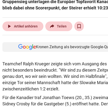
Gruppensieg unterlagen die Europäer Topfavorit Kanad
© Krone Multimedia GmbH & Co KG 2026
blieb dabei ohne Scorerpunkt, der Steirer erhielt 10:23
Muthgasse 2, 1190 Wien
play_arrow
Artikel anhören
Teilen
Kronen Zeitung als bevorzugte Google-Q
Teamchef Ralph Krueger zeigte sich vom Ausgang des 
nicht besonders beeindruckt. "Wir sind zu diesem Zeitp
genau dort, wo wir sein wollten. Wir sind im Halbfinale"
einzige Tor seiner Mannschaft hatte der Slowake Mari
zwischenzeitlichen 1:2 erzielt.
Für die Kanadier traf Jonathan Toews (20., 35.) zweim
Sidney Crosby für die Gastgeber (5.) eröffnet hatte. D