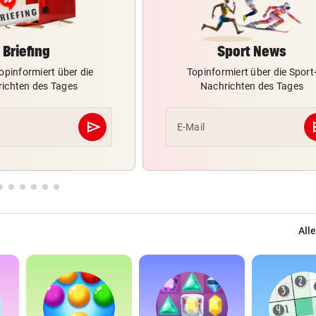
Briefing
Sport News
opinformiert über die
Topinformiert über die Sport
ichten des Tages
Nachrichten des Tages
send
s
E-Mail
Abschicken
Alle