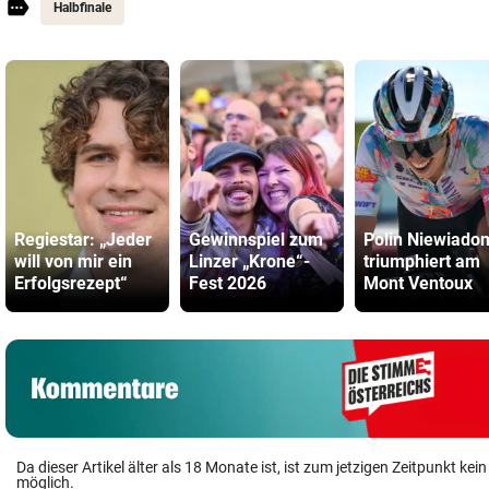
Halbfinale
Regiestar: „Jeder
Gewinnspiel zum
Polin Niewiado
will von mir ein
Linzer „Krone“-
triumphiert am
Erfolgsrezept“
Fest 2026
Mont Ventoux
Da dieser Artikel älter als 18 Monate ist, ist zum jetzigen Zeitpunkt k
möglich.