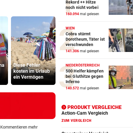
Rekord ++ Hitze
noch nicht vorbei
Action-Cam Vergleich
160.094
mal gelesen
ZUM VERGLEICH
WIEN
Cobra stürmt
Crosstrainer Vergleich
Dorotheum, Täter ist
ZUM VERGLEICH
verschwunden
141.306
mal gelesen
E-Bike Vergleich
ZUM VERGLEICH
ma
Diese Fehler
Sager wirkt
NIEDERÖSTERREICH
kosten im Urlaub
Die Wende ist weit
Mütter-Auf
500 Helfer kämpfen
Elektro-Scooter Vergleich
bei Gluthitze gegen
ein Vermögen
entfernt
gegen Kanz
Inferno
ZUM VERGLEICH
140.572
mal gelesen
Ergometer Vergleich
ZUM VERGLEICH
PRODUKT VERGLEICHE
Fahrrad Test
ZUM VERGLEICH
ein Kommentieren mehr