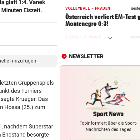
a glatt 1:4. Vanek
VOLLEYBALL – FRAUEN
geste
 Minuten Eiszeit.
Österreich verliert EM-Test
Montenegro 0:3!
2. LIGA – 2. RUNDE
geste
3:0! Absteiger BW Linz schie
Wacker Innsbruck ab
NEWSLETTER
uelle hinzufügen
NACH ELFER-RÜCKNAHME
geste
Hinterseer über VAR: „Ist ei
absoluter Skandal!“
letzten Gruppenspiels
unkt des Turniers
SONNTAG NOCH IM KASTEN
geste
, sagte Krueger. Das
Klubs aus Holland und Italie
an Hossa (25.) zum
locken WAC-Goalie
Sport News
Topinformiert über die Sport-
BEI BARESI-ABSCHIED
geste
al, nachdem Superstar
Nachrichten des Tages
Brasilien-Legende schockt 
en Endstand besorgte
mit Mallet-Finger