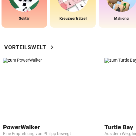
Solitär
Kreuzworträtsel
Mahjong
chevron_right
VORTEILSWELT
PowerWalker
Turtle Bay
Eine Empfehlung von Philipp bewegt
Aus dem Weg, hi