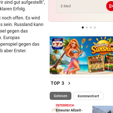
r sind gut aufgestellt",
se
E-Mail
laren Erfolg.
LÄNDLE-KICKER SIEGEN
geste
3:1 nach 0:1! Altach dreht De
 noch offen. Es wird
gegen WSG Tirol
s sein. Russland kann
piel gegen das
NACH WIEN AUF MYKONOS
geste
n. Europas
Luxus am Meer! Sabalenka
ppenspiel gegen das
gewährt private Einblicke
 aber Erster.
chevron_right
TOP 3
(ausgewählt)
Gelesen
Kommentiert
ÖSTERREICH
Erneuter Allzeit-