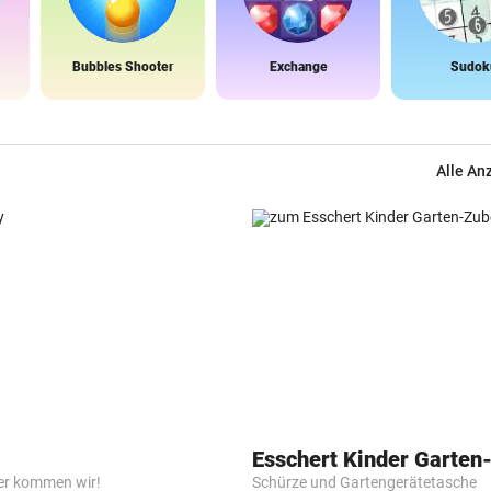
Bubbles Shooter
Exchange
Sudok
Alle An
Esschert Kinder Garten
er kommen wir!
Schürze und Gartengerätetasche