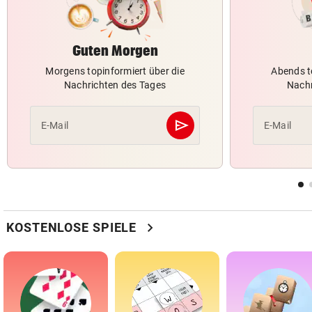
Guten Morgen
Morgens topinformiert über die
Abends t
Nachrichten des Tages
Nachr
send
E-Mail
E-Mail
Abschicken
chevron_right
KOSTENLOSE SPIELE