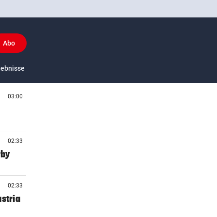
Abo
y
gebnisse
US-Sport
03:00
02:33
rby
02:33
stria