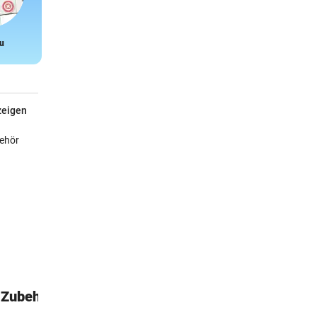
u
Snake
zeigen
-Zubehör
Calcada
Auf den portugiesischen Gehwegen