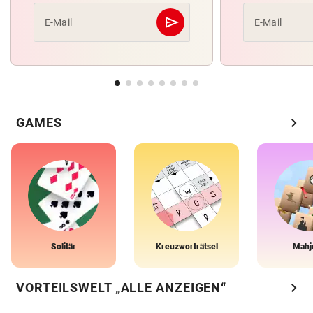
send
E-Mail
E-Mail
Abschicken
chevron_right
GAMES
Solitär
Kreuzworträtsel
Mahj
chevron_right
VORTEILSWELT „ALLE ANZEIGEN“