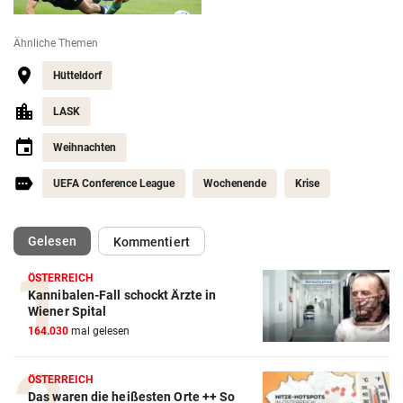
Ähnliche Themen
Hütteldorf
LASK
Weihnachten
UEFA Conference League
Wochenende
Krise
(ausgewählt)
Gelesen
Kommentiert
ÖSTERREICH
Kannibalen-Fall schockt Ärzte in
Wiener Spital
164.030
mal gelesen
ÖSTERREICH
Das waren die heißesten Orte ++ So