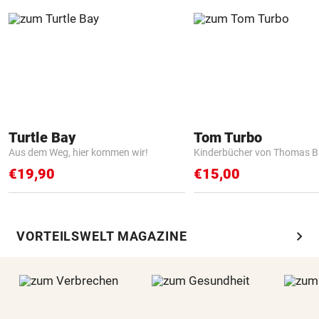
Turtle Bay
Tom Turbo
Aus dem Weg, hier kommen wir!
Kinderbücher von Thomas B
€19,90
€15,00
chevron_right
VORTEILSWELT MAGAZINE