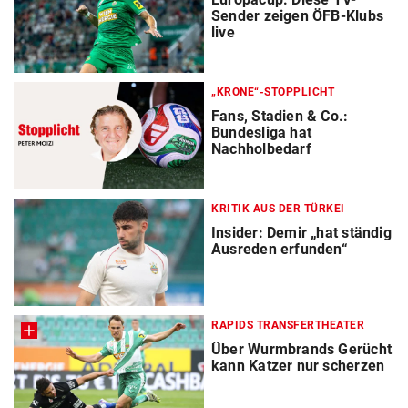
Sender zeigen ÖFB-Klubs
live
„KRONE“-STOPPLICHT
Fans, Stadien & Co.:
Bundesliga hat
Nachholbedarf
KRITIK AUS DER TÜRKEI
Insider: Demir „hat ständig
Ausreden erfunden“
RAPIDS TRANSFERTHEATER
Über Wurmbrands Gerücht
kann Katzer nur scherzen