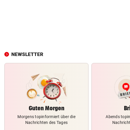
NEWSLETTER
Guten Morgen
Br
Morgens topinformiert über die
Abends topin
Nachrichten des Tages
Nachrich