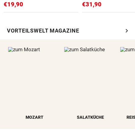
€19,90
€31,90
chevron_right
VORTEILSWELT MAGAZINE
MOZART
SALATKÜCHE
REI