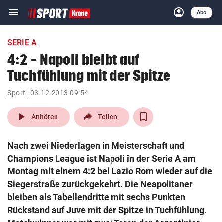
menu
account_circle
Navigation
Anmelden
Abo
close
Schließen
ein-/ausklappen
SERIE A
Abonnieren
4:2 – Napoli bleibt auf
Tuchfühlung mit der Spitze
account_circle
arrow_right
Anmelden
Sport
03.12.2013 09:54
pin_drop
arrow_right
Bundesland auswäh
Wien
play_arrow
Anhören
Teilen
bookmark
Merkliste
Nach zwei Niederlagen in Meisterschaft und
Champions League ist Napoli in der Serie A am
Suchbegriff
Montag mit einem 4:2 bei Lazio Rom wieder auf die
search
eingeben
Siegerstraße zurückgekehrt. Die Neapolitaner
bleiben als Tabellendritte mit sechs Punkten
Rückstand auf Juve mit der Spitze in Tuchfühlung.