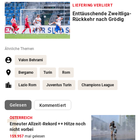
LIEFERING VERLIERT
Enttäuschende Zweitliga-
Rückkehr nach Grödig
Ähnliche Themen
Valon Behrami
Bergamo
Turin
Rom
Lazio Rom
Juventus Turin
Champions League
(ausgewählt)
Gelesen
Kommentiert
ÖSTERREICH
Erneuter Allzeit-Rekord ++ Hitze noch
Action-Cam Vergleich
nicht vorbei
159.957
mal gelesen
ZUM VERGLEICH