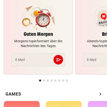
Guten Morgen
Br
Morgens topinformiert über die
Abends topin
Nachrichten des Tages
Nachrich
send
E-Mail
E-Mail
Abschicken
chevron_right
GAMES