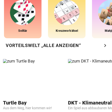
Solitär
Kreuzworträtsel
Mahj
chevron_right
VORTEILSWELT „ALLE ANZEIGEN“
Turtle Bay
Aus dem Weg, hier kommen wir!
Ein Spiel aus abbaubaren Ma