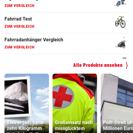
Faszienrolle Vergleich
ZUM VERGLEICH
Hoverboard Vergleich
ZUM VERGLEICH
Kinderfahrrad Vergleich
ZUM VERGLEICH
Alle Produkte ansehen
Steirer (68) hatte
Großeinsatz nach
Polit-Streit u
zehn Kilogramm
missglücktem
Millionen Euro