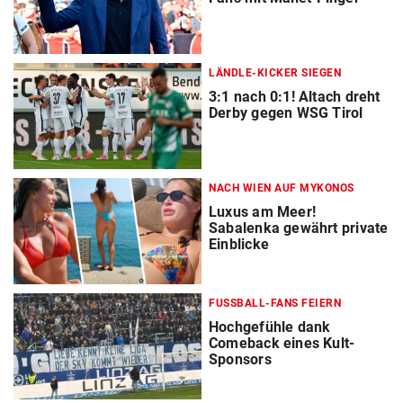
LÄNDLE-KICKER SIEGEN
3:1 nach 0:1! Altach dreht
Derby gegen WSG Tirol
NACH WIEN AUF MYKONOS
Luxus am Meer!
Sabalenka gewährt private
Einblicke
FUSSBALL-FANS FEIERN
Hochgefühle dank
Comeback eines Kult-
Sponsors