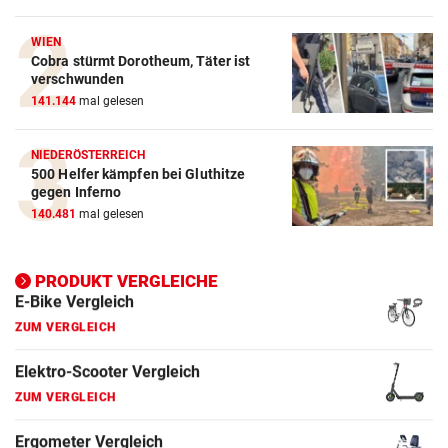
Crosstrainer Vergleich
WIEN
Cobra stürmt Dorotheum, Täter ist
ZUM VERGLEICH
verschwunden
141.144
mal gelesen
E-Bike Vergleich
ZUM VERGLEICH
NIEDERÖSTERREICH
500 Helfer kämpfen bei Gluthitze
Elektro-Scooter Vergleich
gegen Inferno
ZUM VERGLEICH
140.481
mal gelesen
Ergometer Vergleich
ZUM VERGLEICH
PRODUKT VERGLEICHE
Fahrrad Test
ZUM VERGLEICH
Fahrradanhänger Vergleich
ZUM VERGLEICH