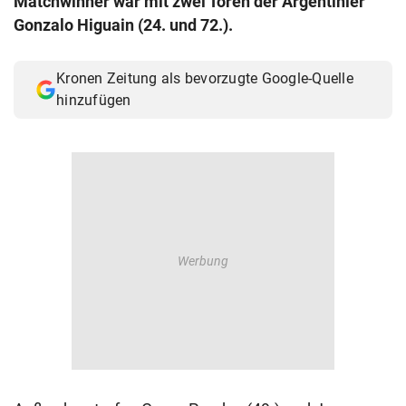
Matchwinner war mit zwei Toren der Argentinier
© Krone Multimedia GmbH & Co KG 2026
Gonzalo Higuain (24. und 72.).
Muthgasse 2, 1190 Wien
Kronen Zeitung als bevorzugte Google-Quelle
hinzufügen