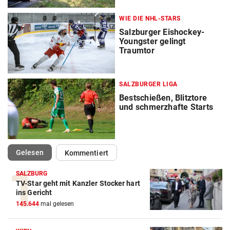
WIE DIE NHL-STARS
Salzburger Eishockey-
Youngster gelingt
Traumtor
SALZBURGER LIGA
Bestschießen, Blitztore
und schmerzhafte Starts
(ausgewählt)
Gelesen
Kommentiert
SALZBURG
TV-Star geht mit Kanzler Stocker hart
ins Gericht
145.644
mal gelesen