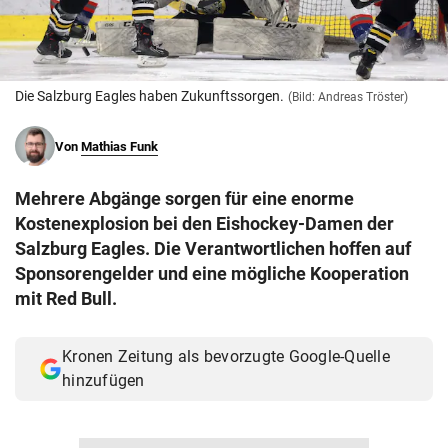
© Krone Multimedia GmbH & Co KG 2026
Muthgasse 2, 1190 Wien
Die Salzburg Eagles haben Zukunftssorgen.
(Bild: Andreas Tröster)
Von
Mathias Funk
Mehrere Abgänge sorgen für eine enorme
Kostenexplosion bei den Eishockey-Damen der
Salzburg Eagles. Die Verantwortlichen hoffen auf
Sponsorengelder und eine mögliche Kooperation
mit Red Bull.
Kronen Zeitung als bevorzugte Google-Quelle
hinzufügen