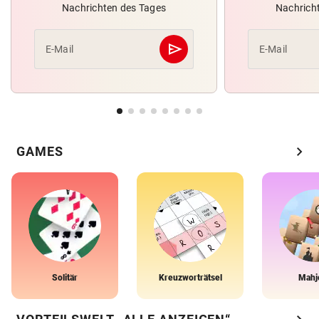
Nachrichten des Tages
Nachrich
send
E-Mail
E-Mail
Abschicken
chevron_right
GAMES
Solitär
Kreuzworträtsel
Mahj