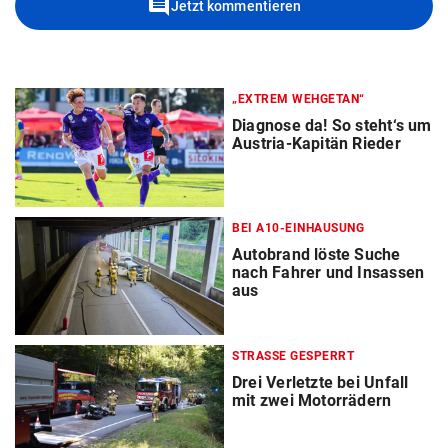
comment
Jetzt kommentieren
„EXTREM WEHGETAN“
Diagnose da! So steht‘s um
Austria-Kapitän Rieder
BEI A10-EINHAUSUNG
Autobrand löste Suche
nach Fahrer und Insassen
aus
STRASSE GESPERRT
Drei Verletzte bei Unfall
mit zwei Motorrädern