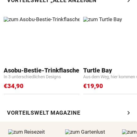
chevron_right
VORTEILSWELT „ALLE ANZEIGEN“
Asobu-Bestie-Trinkflasche
Turtle Bay
In 3 unterschiedlichen Designs
Aus dem Weg, hier kommen w
€34,90
€19,90
chevron_right
VORTEILSWELT MAGAZINE