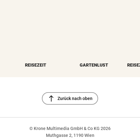
REISEZEIT
GARTENLUST
REISE
north
Zurück nach oben
© Krone Multimedia GmbH & Co KG 2026
Muthgasse 2, 1190 Wien