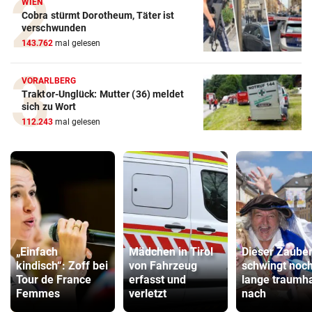
WIEN
Cobra stürmt Dorotheum, Täter ist
verschwunden
143.762
mal gelesen
VORARLBERG
Traktor-Unglück: Mutter (36) meldet
sich zu Wort
112.243
mal gelesen
„Einfach
Mädchen in Tirol
Dieser Zaube
kindisch“: Zoff bei
von Fahrzeug
schwingt noc
Tour de France
erfasst und
lange traumha
Femmes
verletzt
nach