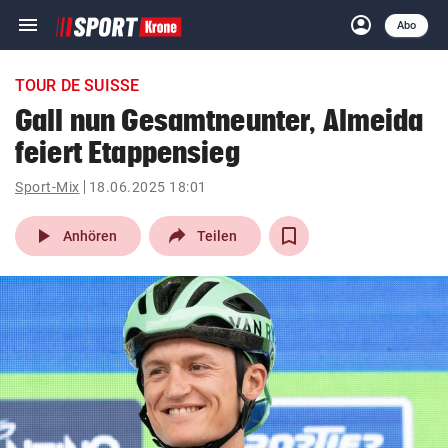
menu
account_circle
Navigation
Anmelden
Abo
close
Schließen
ein-/ausklappen
TOUR DE SUISSE
Abonnieren
Gall nun Gesamtneunter, Almeida
feiert Etappensieg
account_circle
arrow_right
Anmelden
Sport-Mix
18.06.2025 18:01
pin_drop
arrow_right
Bundesland auswäh
Wien
play_arrow
Anhören
Teilen
bookmark
Merkliste
Suchbegriff
search
eingeben