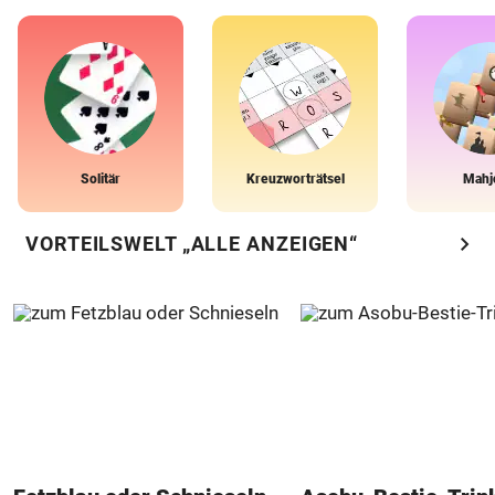
Solitär
Kreuzworträtsel
Mahj
chevron_right
VORTEILSWELT „ALLE ANZEIGEN“