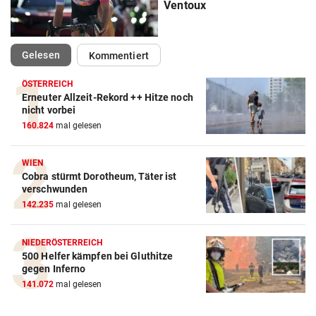
Ventoux
(ausgewählt)
Gelesen
Kommentiert
ÖSTERREICH
Erneuter Allzeit-Rekord ++ Hitze noch
nicht vorbei
Action-Cam Vergleich
160.824
mal gelesen
ZUM VERGLEICH
WIEN
Crosstrainer Vergleich
Cobra stürmt Dorotheum, Täter ist
ZUM VERGLEICH
verschwunden
142.235
mal gelesen
E-Bike Vergleich
ZUM VERGLEICH
NIEDERÖSTERREICH
500 Helfer kämpfen bei Gluthitze
Elektro-Scooter Vergleich
gegen Inferno
141.072
mal gelesen
ZUM VERGLEICH