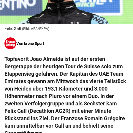
© Krone Multimedia GmbH & Co KG 2026
Muthgasse 2, 1190 Wien
Felix Gall
(Bild: APA/EXPA)
Von
krone Sport
Topfavorit Joao Almeida ist auf der ersten
Bergetappe der heurigen Tour de Suisse solo zum
Etappensieg gefahren. Der Kapitän des UAE Team
Emirates gewann am Mittwoch das vierte Teilstück
von Heiden über 193,1 Kilometer und 3.000
Höhenmeter nach Piuro vor einem Duo. In der
zweiten Verfolgergruppe und als Sechster kam
Felix Gall (Decathlon AG2R) mit einer Minute
Rückstand ins Ziel. Der Franzose Romain Grégoire
kam unmittelbar vor Gall an und behielt seine