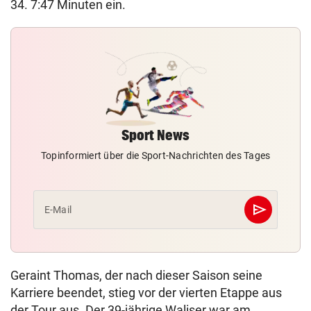
34. 7:47 Minuten ein.
Sport News
Topinformiert über die Sport-Nachrichten des Tages
send
E-Mail
Abschicken
Geraint Thomas, der nach dieser Saison seine
Karriere beendet, stieg vor der vierten Etappe aus
der Tour aus. Der 39-jährige Waliser war am