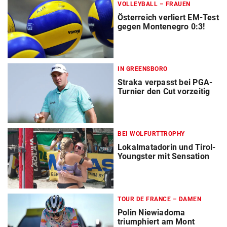
VOLLEYBALL – FRAUEN
Österreich verliert EM-Test
gegen Montenegro 0:3!
IN GREENSBORO
Straka verpasst bei PGA-
Turnier den Cut vorzeitig
BEI WOLFURTTROPHY
Lokalmatadorin und Tirol-
Youngster mit Sensation
TOUR DE FRANCE – DAMEN
Polin Niewiadoma
triumphiert am Mont