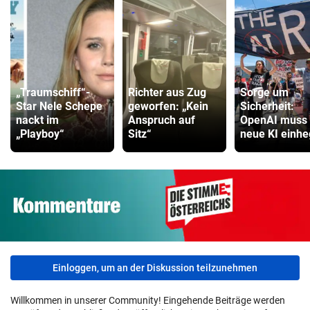
„Traumschiff“-
Richter aus Zug
Sorge um
Star Nele Schepe
geworfen: „Kein
Sicherheit:
nackt im
Anspruch auf
OpenAI muss
„Playboy“
Sitz“
neue KI einh
Einloggen, um an der Diskussion teilzunehmen
Willkommen in unserer Community! Eingehende Beiträge werden