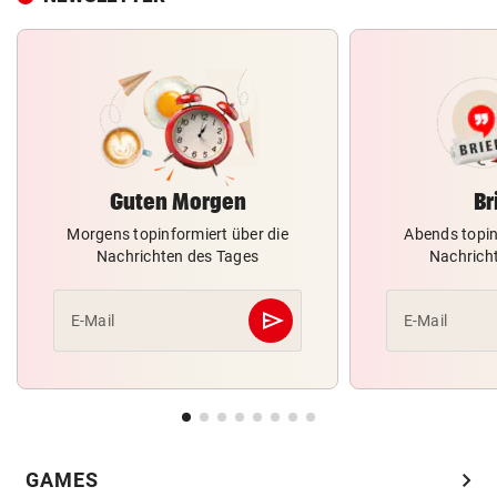
Guten Morgen
Br
Morgens topinformiert über die
Abends topin
Nachrichten des Tages
Nachrich
send
E-Mail
E-Mail
Abschicken
chevron_right
GAMES