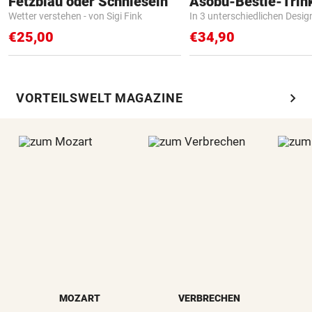
Fetzblau oder Schnieseln
Asobu-Bestie-Trin
Wetter verstehen - von Sigi Fink
In 3 unterschiedlichen Desig
€25,00
€34,90
chevron_right
VORTEILSWELT MAGAZINE
MOZART
VERBRECHEN