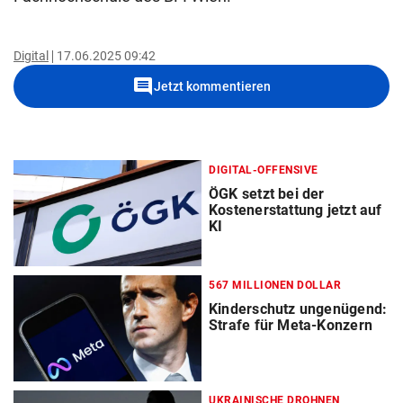
Digital
17.06.2025 09:42
comment
Jetzt kommentieren
DIGITAL-OFFENSIVE
ÖGK setzt bei der
Kostenerstattung jetzt auf
KI
567 MILLIONEN DOLLAR
Kinderschutz ungenügend:
Strafe für Meta-Konzern
UKRAINISCHE DROHNEN