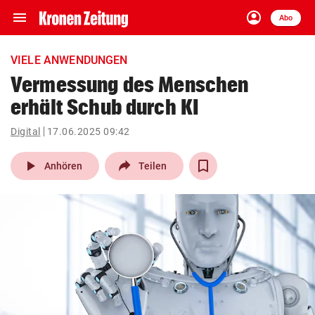
menu
account_circle
Navigation
Anmelden
Abo
close
Schließen
ein-/ausklappen
VIELE ANWENDUNGEN
Abonnieren
Vermessung des Menschen
erhält Schub durch KI
account_circle
arrow_right
Anmelden
Digital
17.06.2025 09:42
pin_drop
arrow_right
Bundesland auswäh
Wien
play_arrow
Anhören
Teilen
bookmark
Merkliste
Suchbegriff
search
eingeben