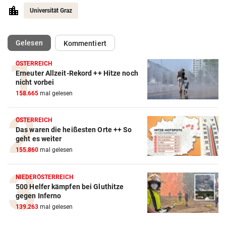
Universität Graz
(ausgewählt)
Gelesen
Kommentiert
ÖSTERREICH
Erneuter Allzeit-Rekord ++ Hitze noch
nicht vorbei
158.665
mal gelesen
ÖSTERREICH
Das waren die heißesten Orte ++ So
geht es weiter
155.860
mal gelesen
NIEDERÖSTERREICH
500 Helfer kämpfen bei Gluthitze
Amazon-Kindle Vergleich
gegen Inferno
139.263
mal gelesen
ZUM VERGLEICH