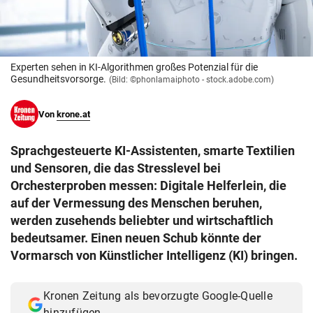
© Krone Multimedia GmbH & Co KG 2026
Muthgasse 2, 1190 Wien
Experten sehen in KI-Algorithmen großes Potenzial für die
Gesundheitsvorsorge.
(Bild: ©phonlamaiphoto - stock.adobe.com)
Von
krone.at
Sprachgesteuerte KI-Assistenten, smarte Textilien
und Sensoren, die das Stresslevel bei
Orchesterproben messen: Digitale Helferlein, die
auf der Vermessung des Menschen beruhen,
werden zusehends beliebter und wirtschaftlich
bedeutsamer. Einen neuen Schub könnte der
Vormarsch von Künstlicher Intelligenz (KI) bringen.
Kronen Zeitung als bevorzugte Google-Quelle
hinzufügen