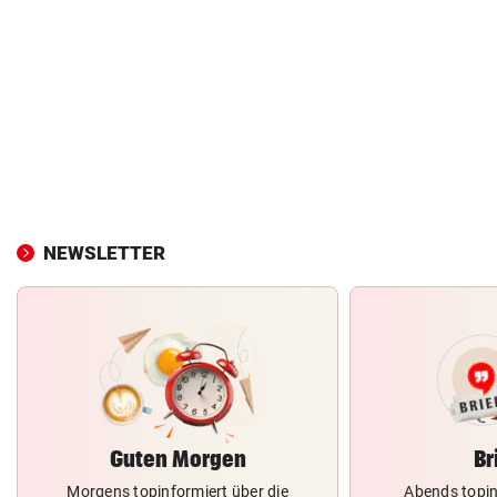
NEWSLETTER
Guten Morgen
Br
Morgens topinformiert über die
Abends topin