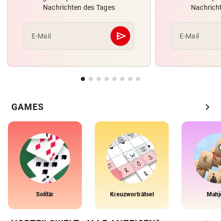
Nachrichten des Tages
Nachrich
send
E-Mail
E-Mail
Abschicken
chevron_right
GAMES
Solitär
Kreuzworträtsel
Mahj