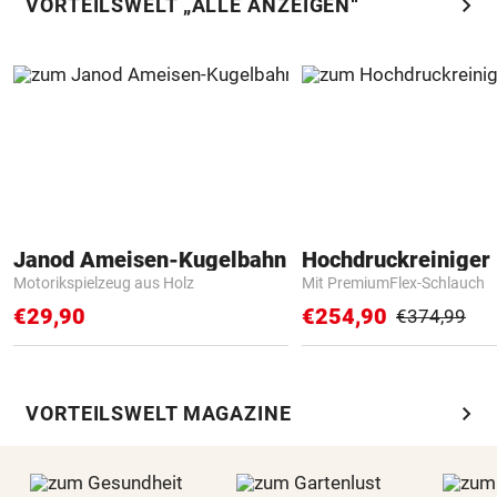
chevron_right
VORTEILSWELT „ALLE ANZEIGEN“
Janod Ameisen-Kugelbahn
Hochdruckreiniger 
Motorikspielzeug aus Holz
Mit PremiumFlex-Schlauch
€29,90
€254,90
€374,99
chevron_right
VORTEILSWELT MAGAZINE